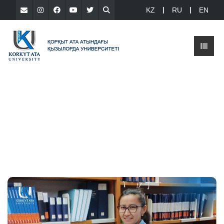
KZ
RU
EN