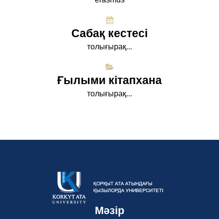
Сабақ кестесі
толығырақ...
Ғылыми кітапхана
толығырақ...
Мәзір