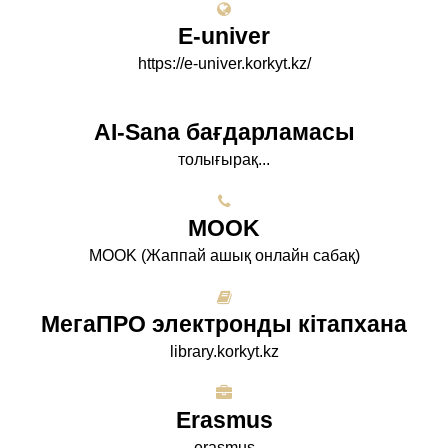
E-univer
https://e-univer.korkyt.kz/
AI-Sana бағдарламасы
толығырақ...
МООK
МООK (Жаппай ашық онлайн сабақ)
МегаПРО электронды кітапхана
library.korkyt.kz
Erasmus
erasmus