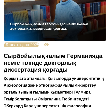
19 желтоқсан 2025
2930
Сырбойылық ғалым Германияда
неміс тілінде докторлық
диссертация қорғады
Қорқыт ата атындағы Қызылорда университетінің
Археология және этнография ғылыми-зерттеу
орталығының ғылыми қызметкері Гүлмира
Темірболатқызы Әмірғалина Тюбингендегі
Эберхард Карл университетінің философия