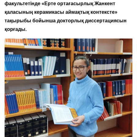
факультетінде «Ерте ортағасырлық Жанкент
қаласының керамикасы аймақтық контексте»
тақырыбы бойынша докторлық диссертациясын
қорғады.