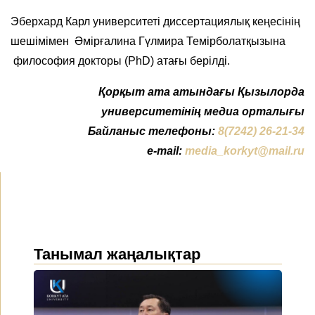
Эберхард Карл университеті диссертациялық кеңесінің
шешімімен Әмірғалина Гүлмира Темірболатқызына
философия докторы (PhD) атағы берілді.
Қорқыт ата атындағы Қызылорда
университетінің медиа орталығы
Байланыс телефоны:
8(7242) 26-21-34
e-mail:
media_korkyt@mail.ru
Танымал жаңалықтар