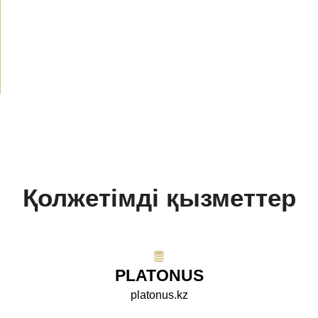
Хабарландырулар
(489)
БАҚ біз туралы
(154)
Жобалар
(10)
Қолжетімді қызметтер
PLATONUS
platonus.kz