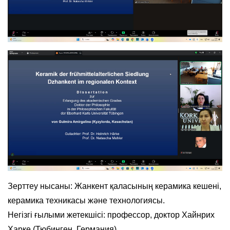
Зерттеу нысаны: Жанкент қаласының керамика кешені,
керамика техникасы және технологиясы.
Негізгі ғылыми жетекшісі: профессор, доктор Хайнрих
Харке (Тюбинген, Германия).