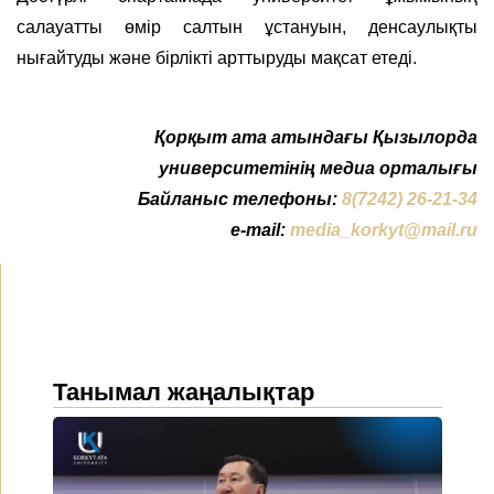
салауатты өмір салтын ұстануын, денсаулықты
нығайтуды және бірлікті арттыруды мақсат етеді.
Қорқыт ата атындағы Қызылорда
университетінің медиа орталығы
Байланыс телефоны:
8(7242) 26-21-34
e-mail:
media_korkyt@mail.ru
Танымал жаңалықтар