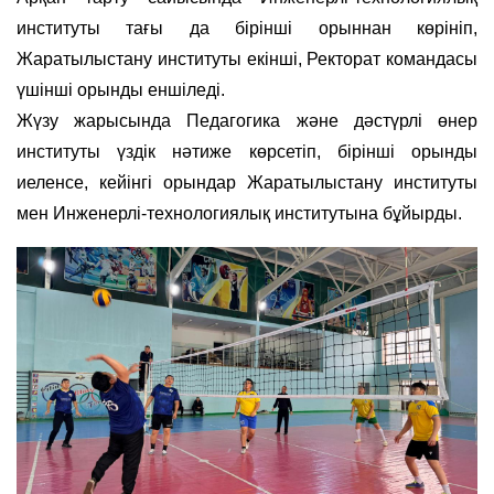
институты тағы да бірінші орыннан көрініп,
Жаратылыстану институты екінші, Ректорат командасы
үшінші орынды еншіледі.
Жүзу жарысында Педагогика және дәстүрлі өнер
институты үздік нәтиже көрсетіп, бірінші орынды
иеленсе, кейінгі орындар Жаратылыстану институты
мен Инженерлі-технологиялық институтына бұйырды.