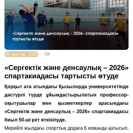
08 қаңтар 2026
1650
«Сергектік және денсаулық – 2026»
спартакиадасы тартысты өтуде
Қорқыт ата атындағы Қызылорда университетінде
дәстүрлі түрде ұйымдастырылатын профессор-
оқытушылар мен қызметкерлер арасындағы
«Сергектік және денсаулық – 2026» спартакиадасы
биыл 50-ші рет өткізілуде.
Мерейлі жылдағы спорттық додаға 6 команда қатысып,