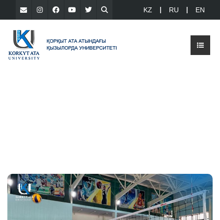
KZ
RU
EN