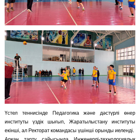
Үстел теннисінде Педагогика және дәстүрлі өнер
институты үздік шығып, Жаратылыстану институты
екінші, ал Ректорат командасы үшінші орынды иеленді.
Арқан тарту сайысында Инженерлі-технологиялық