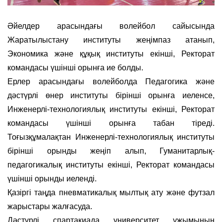
Әйелдер арасындағы волейбол сайысында
Жаратылыстану институты жеңімпаз атанып,
Экономика және құқық институты екінші, Ректорат
командасы үшінші орынға ие болды.
Ерлер арасындағы волейболда Педагогика және
дәстүрлі өнер институты бірінші орынға иеленсе,
Инженерлі-технологиялық институты екінші, Ректорат
командасы үшінші орынға табан тіреді.
Тоғызқұмалақтан Инженерлі-технологиялық институты
бірінші орынды жеңіп алып, Гуманитарлық-
педагогикалық институты екінші, Ректорат командасы
үшінші орынды иеленді.
Қазіргі таңда пневматикалық мылтық ату және футзал
жарыстары жалғасуда.
Дәстүрлі спартакиада университет ұжымының