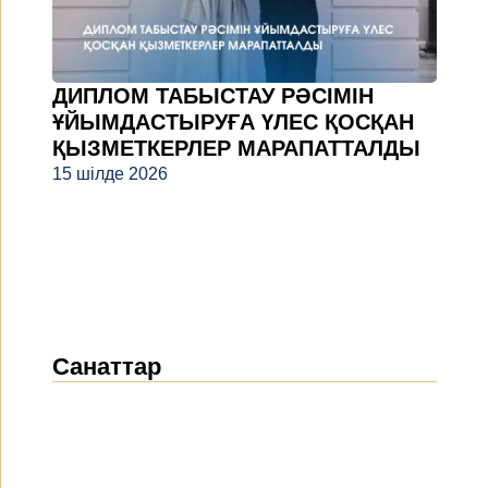
ДИПЛОМ ТАБЫСТАУ РӘСІМІН
ҰЙЫМДАСТЫРУҒА ҮЛЕС ҚОСҚАН
ҚЫЗМЕТКЕРЛЕР МАРАПАТТАЛДЫ
15 шілде 2026
Санаттар
Жаңалықтар
(1914)
Хабарландырулар
(489)
БАҚ біз туралы
(154)