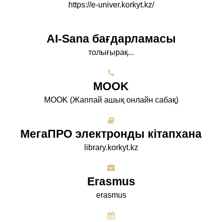
https://e-univer.korkyt.kz/
AI-Sana бағдарламасы
толығырақ...
МООK
МООK (Жаппай ашық онлайн сабақ)
МегаПРО электронды кітапхана
library.korkyt.kz
Erasmus
erasmus