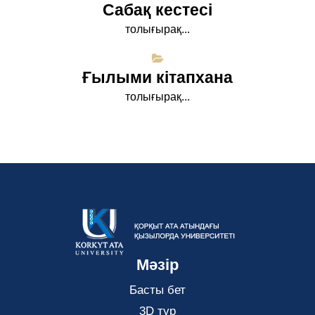
Сабақ кестесі
толығырақ...
Ғылыми кітапхана
толығырақ...
Мәзір
Басты бет
3D тур