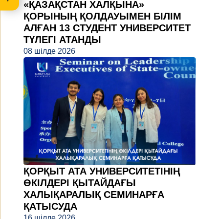
«ҚАЗАҚСТАН ХАЛҚЫНА»
ҚОРЫНЫҢ ҚОЛДАУЫМЕН БІЛІМ
АЛҒАН 13 СТУДЕНТ УНИВЕРСИТЕТ
ТҮЛЕГІ АТАНДЫ
08 шілде 2026
ҚОРҚЫТ АТА УНИВЕРСИТЕТІНІҢ
ӨКІЛДЕРІ ҚЫТАЙДАҒЫ
ХАЛЫҚАРАЛЫҚ СЕМИНАРҒА
ҚАТЫСУДА
16 шілде 2026