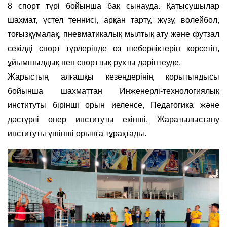
8 спорт түрі бойынша бақ сынауда. Қатысушылар
шахмат, үстел теннисі, арқан тарту, жүзу, волейбол,
тоғызқұмалақ, пневматикалық мылтық ату және футзал
секілді спорт түрлерінде өз шеберліктерін көрсетіп,
ұйымшылдық пен спорттық рухты дәріптеуде.
Жарыстың алғашқы кезеңдерінің қорытындысы
бойынша шахматтан Инженерлі-технологиялық
институты бірінші орын иеленсе, Педагогика және
дәстүрлі өнер институты екінші, Жаратылыстану
институты үшінші орынға тұрақтады.