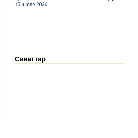
15 шілде 2026
Санаттар
Жаңалықтар
(1914)
Хабарландырулар
(489)
БАҚ біз туралы
(154)
Жобалар
(10)