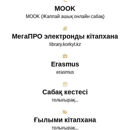
МООK
МООK (Жаппай ашық онлайн сабақ)
МегаПРО электронды кітапхана
library.korkyt.kz
Erasmus
erasmus
Сабақ кестесі
толығырақ...
Ғылыми кітапхана
толығырақ...