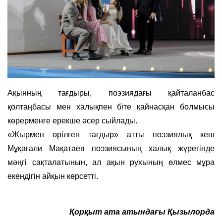
Ақынның тағдыры, поэзиядағы қайталанбас
қолтаңбасы мен халықпен біте қайнасқан болмысы
көрерменге ерекше әсер сыйлады.
«Жырмен өрілген тағдыр» атты поэзиялық кеш
Мұқағали Мақатаев поэзиясының халық жүрегінде
мәңгі сақталатынын, ал ақын рухының өлмес мұра
екендігін айқын көрсетті.
Қорқыт ата атындағы Қызылорда