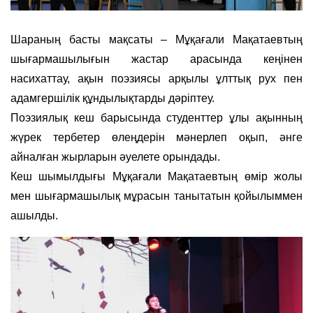
Шараның басты мақсаты – Мұқағали Мақатаевтың
шығармашылығын жастар арасында кеңінен
насихаттау, ақын поэзиясы арқылы ұлттық рух пен
адамгершілік құндылықтарды дәріптеу.
Поэзиялық кеш барысында студенттер ұлы ақынның
жүрек тербетер өлеңдерін мәнерлеп оқып, әнге
айналған жырларын әуелете орындады.
Кеш шымылдығы Мұқағали Мақатаевтың өмір жолы
мен шығармашылық мұрасын танытатын қойылыммен
ашылды.