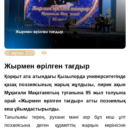
10 ақпан 2026
1262
Жырмен өрілген тағдыр
Қорқыт ата атындағы Қызылорда университетінде
қазақ поэзиясының жарық жұлдызы, лирик ақын
Мұқағали Мақатаевтың туғанына 95 жыл толуына
орай «Жырмен өрілген тағдыр» атты поэзиялық
кеш ұйымдастырылды.
Тағылымы терең, рухани мәні зор бұл кеш ұлт
поэзиясына деген құрметтің жарқын көрінісіне