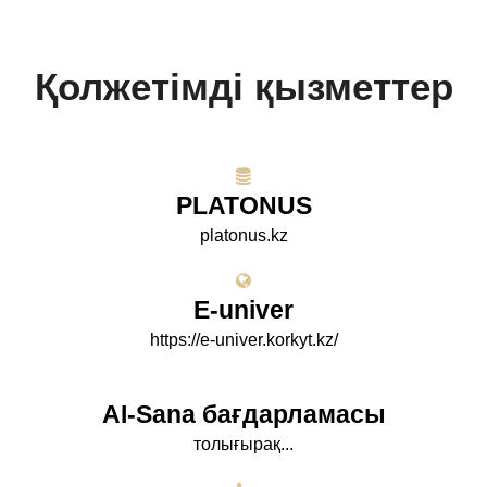
Қолжетімді қызметтер
PLATONUS
platonus.kz
E-univer
https://e-univer.korkyt.kz/
AI-Sana бағдарламасы
толығырақ...