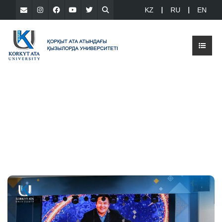
KZ
RU
EN