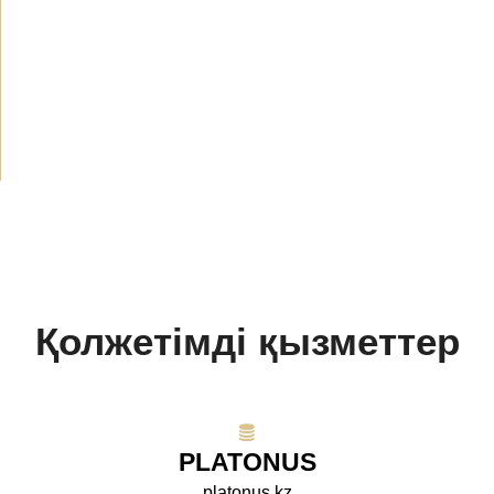
Жаңалықтар
(1914)
Хабарландырулар
(490)
БАҚ біз туралы
(154)
Жобалар
(10)
Қолжетімді қызметтер
PLATONUS
platonus.kz