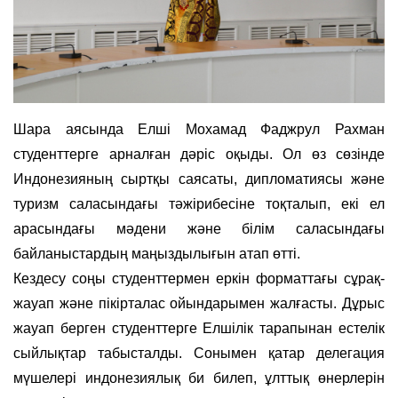
Шара аясында Елші Мохамад Фаджрул Рахман
студенттерге арналған дәріс оқыды. Ол өз сөзінде
Индонезияның сыртқы саясаты, дипломатиясы және
туризм саласындағы тәжірибесіне тоқталып, екі ел
арасындағы мәдени және білім саласындағы
байланыстардың маңыздылығын атап өтті.
Кездесу соңы студенттермен еркін форматтағы сұрақ-
жауап және пікірталас ойындарымен жалғасты. Дұрыс
жауап берген студенттерге Елшілік тарапынан естелік
сыйлықтар табысталды. Сонымен қатар делегация
мүшелері индонезиялық би билеп, ұлттық өнерлерін