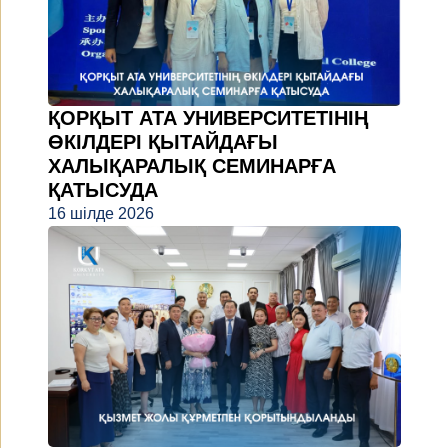
ҚОРҚЫТ АТА УНИВЕРСИТЕТІНІҢ
ӨКІЛДЕРІ ҚЫТАЙДАҒЫ
ХАЛЫҚАРАЛЫҚ СЕМИНАРҒА
ҚАТЫСУДА
16 шілде 2026