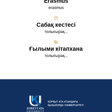
Erasmus
erasmus
Сабақ кестесі
толығырақ...
Ғылыми кітапхана
толығырақ...