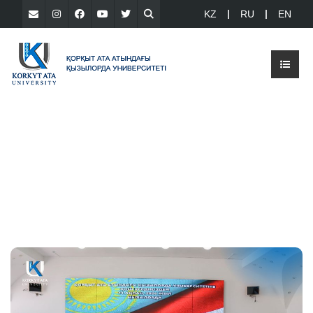
KZ
RU
EN