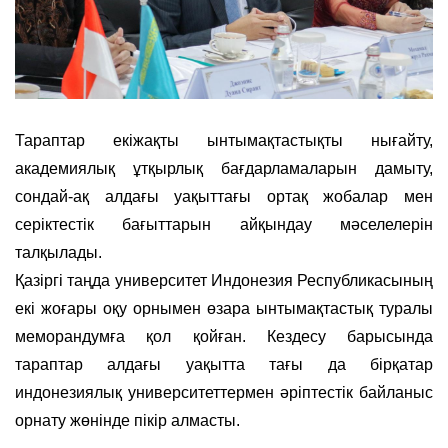
Тараптар екіжақты ынтымақтастықты нығайту,
академиялық ұтқырлық бағдарламаларын дамыту,
сондай-ақ алдағы уақыттағы ортақ жобалар мен
серіктестік бағыттарын айқындау мәселелерін
талқылады.
Қазіргі таңда университет Индонезия Республикасының
екі жоғары оқу орнымен өзара ынтымақтастық туралы
меморандумға қол қойған. Кездесу барысында
тараптар алдағы уақытта тағы да бірқатар
индонезиялық университеттермен әріптестік байланыс
орнату жөнінде пікір алмасты.