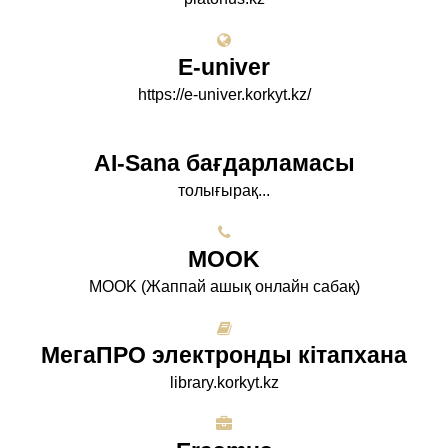
E-univer
https://e-univer.korkyt.kz/
AI-Sana бағдарламасы
толығырақ...
МООK
МООK (Жаппай ашық онлайн сабақ)
МегаПРО электронды кітапхана
library.korkyt.kz