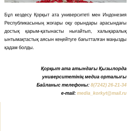
Бұл кездесу Қорқыт ата университеті мен Индонезия
Республикасының жоғары оқу орындары арасындағы
достық қарым-қатынасты нығайтып, халықаралық
ынтымақтастық аясын кеңейтуге бағытталған маңызды
қадам болды.
Қорқыт ата атындағы Қызылорда
университетінің медиа орталығы
Байланыс телефоны:
8(7242) 26-21-34
e-mail:
media_korkyt@mail.ru