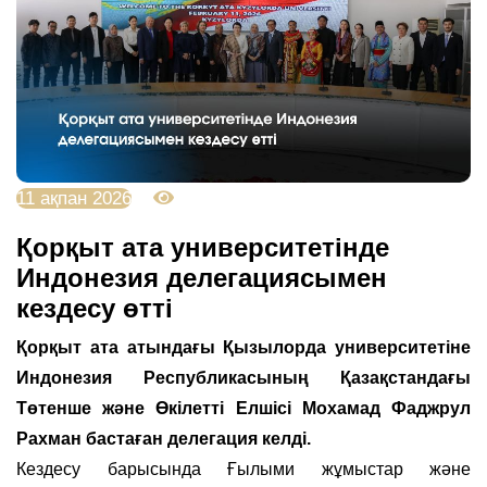
11 ақпан 2026
1276
Қорқыт ата университетінде
Индонезия делегациясымен
кездесу өтті
Қорқыт ата атындағы Қызылорда университетіне
Индонезия Республикасының Қазақстандағы
Төтенше және Өкілетті Елшісі Мохамад Фаджрул
Рахман бастаған делегация келді.
Кездесу барысында Ғылыми жұмыстар және