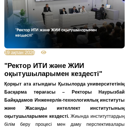
19 ақпан 2026
1287
"Ректор ИТИ және ЖИИ
оқытушыларымен кездесті"
Қорқыт ата атындағы Қызылорда университетінің
Басқарма төрағасы – Ректоры Наурызбай
Байқадамов Инженерлік-технологиялық институты
және Жасанды интеллект институтының
оқытушыларымен кездесті.
Жиында институттардың
білім беру процесі мен даму перспективалары