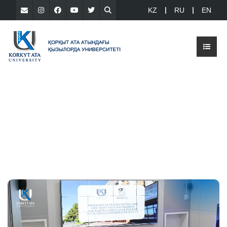
KZ
RU
EN