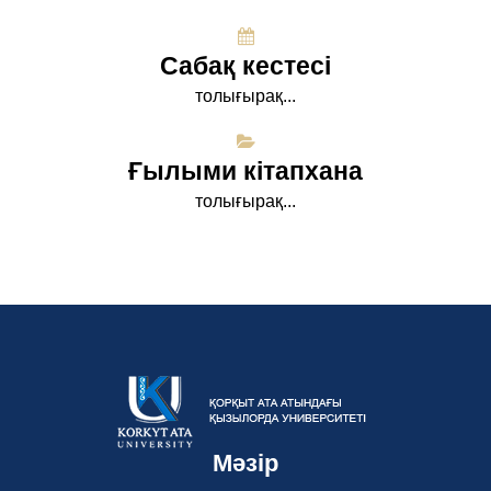
Сабақ кестесі
толығырақ...
Ғылыми кітапхана
толығырақ...
Мәзір