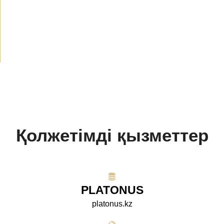
Хабарландырулар
(489)
БАҚ біз туралы
(154)
Жобалар
(10)
Қолжетімді қызметтер
PLATONUS
platonus.kz