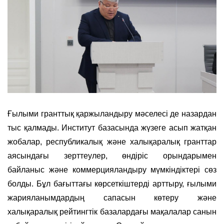
Ғылыми гранттық қаржыландыру мәселесі де назардан
тыс қалмады. Институт базасында жүзеге асып жатқан
жобалар, республикалық және халықаралық гранттар
аясындағы зерттеулер, өндіріс орындарымен
байланыс және коммерцияландыру мүмкіндіктері сөз
болды. Бұл бағыттағы көрсеткіштерді арттыру, ғылыми
жарияланымдардың сапасын көтеру және
халықаралық рейтингтік базалардағы мақалалар санын