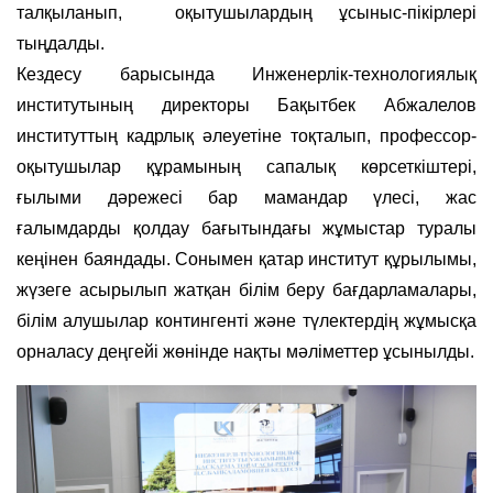
талқыланып, оқытушылардың ұсыныс-пікірлері
тыңдалды.
Кездесу барысында Инженерлік-технологиялық
институтының директоры Бақытбек Абжалелов
институттың кадрлық әлеуетіне тоқталып, профессор-
оқытушылар құрамының сапалық көрсеткіштері,
ғылыми дәрежесі бар мамандар үлесі, жас
ғалымдарды қолдау бағытындағы жұмыстар туралы
кеңінен баяндады. Сонымен қатар институт құрылымы,
жүзеге асырылып жатқан білім беру бағдарламалары,
білім алушылар контингенті және түлектердің жұмысқа
орналасу деңгейі жөнінде нақты мәліметтер ұсынылды.