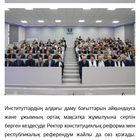
Институттардың алдағы даму бағыттарын айқындауға
және ұжымның ортақ мақсатқа жұмылуына серпін
берген кездесуде Ректор конституциялық реформа мен
республикалық референдум жайлы да сөз қозғады.