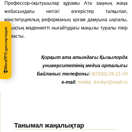
Профессор-оқытушылар құрамы Ата заңның жаңа
жобасындағы негізгі өзгерістер талқылап,
конституциялық реформаның қоғам дамуына ықпалы,
құқықтық мәдениетті нығайтудағы маңызы туралы пікір
МегаПРО-диссертации
алмасты.
Қорқыт ата атындағы Қызылорда
университетінің медиа орталығы
Байланыс телефоны:
8(7242) 26-21-34
e-mail:
media_korkyt@mail.ru
Танымал жаңалықтар