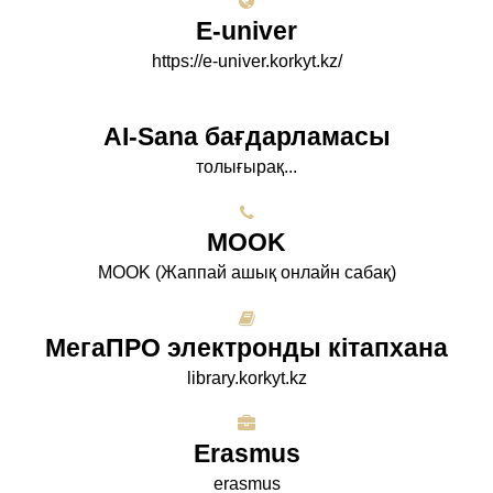
E-univer
https://e-univer.korkyt.kz/
AI-Sana бағдарламасы
толығырақ...
МООK
МООK (Жаппай ашық онлайн сабақ)
МегаПРО электронды кітапхана
library.korkyt.kz
Erasmus
erasmus