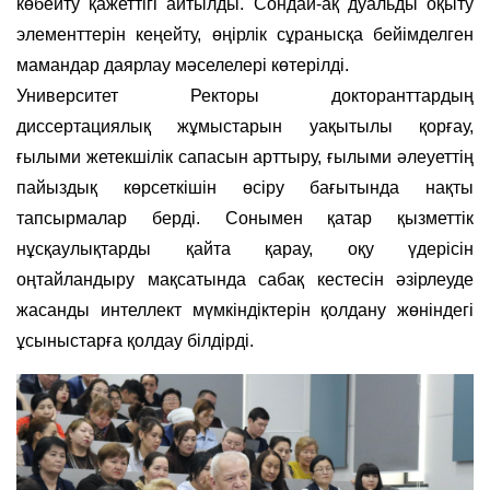
көбейту қажеттігі айтылды. Сондай-ақ дуальды оқыту
элементтерін кеңейту, өңірлік сұранысқа бейімделген
мамандар даярлау мәселелері көтерілді.
Университет Ректоры докторанттардың
диссертациялық жұмыстарын уақытылы қорғау,
ғылыми жетекшілік сапасын арттыру, ғылыми әлеуеттің
пайыздық көрсеткішін өсіру бағытында нақты
тапсырмалар берді. Сонымен қатар қызметтік
нұсқаулықтарды қайта қарау, оқу үдерісін
оңтайландыру мақсатында сабақ кестесін әзірлеуде
жасанды интеллект мүмкіндіктерін қолдану жөніндегі
ұсыныстарға қолдау білдірді.