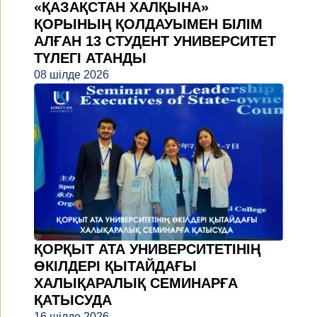
«ҚАЗАҚСТАН ХАЛҚЫНА»
ҚОРЫНЫҢ ҚОЛДАУЫМЕН БІЛІМ
АЛҒАН 13 СТУДЕНТ УНИВЕРСИТЕТ
ТҮЛЕГІ АТАНДЫ
08 шілде 2026
ҚОРҚЫТ АТА УНИВЕРСИТЕТІНІҢ
ӨКІЛДЕРІ ҚЫТАЙДАҒЫ
ХАЛЫҚАРАЛЫҚ СЕМИНАРҒА
ҚАТЫСУДА
16 шілде 2026