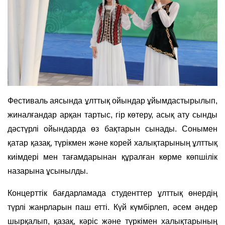
Фестиваль аясында ұлттық ойындар ұйымдастырылып,
жиналғандар арқан тартыс, гір көтеру, асық ату сынды
дәстүрлі ойындарда өз бақтарын сынады. Сонымен
қатар қазақ, түрікмен және корей халықтарының ұлттық
киімдері мен тағамдарынан құралған көрме көпшілік
назарына ұсынылды.
Концерттік бағдарламада студенттер ұлттық өнердің
түрлі жанрларын паш етті. Күй күмбірлеп, әсем әндер
шырқалып, қазақ, кәріс және түркімен халықтарының