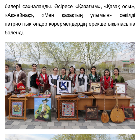
билері сахналанды. Әсіресе «Қазағым», «Қазақ осы»,
«Ақжайнақ», «Мен қазақтың ұлымын» секілді
патриоттық әндер көрермендердің ерекше ықыласына
бөленді.