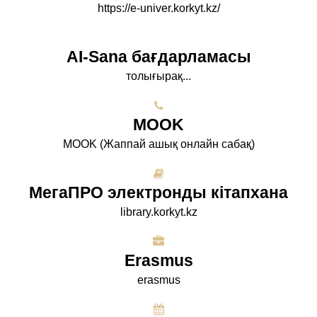
https://e-univer.korkyt.kz/
AI-Sana бағдарламасы
толығырақ...
МООK
МООK (Жаппай ашық онлайн сабақ)
МегаПРО электронды кітапхана
library.korkyt.kz
Erasmus
erasmus