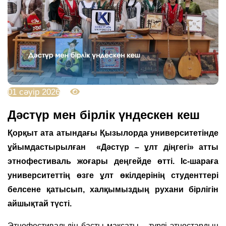
01 сәуір 2026
1006
Дәстүр мен бірлік үндескен кеш
Қорқыт ата атындағы Қызылорда университетінде
ұйымдастырылған «Дәстүр – ұлт діңгегі» атты
этнофестиваль жоғары деңгейде өтті. Іс-шараға
университеттің өзге ұлт өкілдерінің студенттері
белсене қатысып, халқымыздың рухани бірлігін
айшықтай түсті.
Этнофестивальдің басты мақсаты – түрлі этностардың