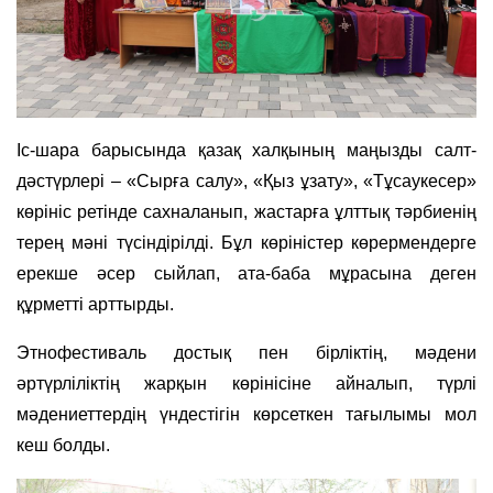
Іс-шара барысында қазақ халқының маңызды салт-
дәстүрлері – «Сырға салу», «Қыз ұзату», «Тұсаукесер»
көрініс ретінде сахналанып, жастарға ұлттық тәрбиенің
терең мәні түсіндірілді. Бұл көріністер көрермендерге
ерекше әсер сыйлап, ата-баба мұрасына деген
құрметті арттырды.
Этнофестиваль достық пен бірліктің, мәдени
әртүрліліктің жарқын көрінісіне айналып, түрлі
мәдениеттердің үндестігін көрсеткен тағылымы мол
кеш болды.