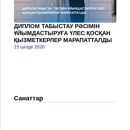
ДИПЛОМ ТАБЫСТАУ РӘСІМІН
ҰЙЫМДАСТЫРУҒА ҮЛЕС ҚОСҚАН
ҚЫЗМЕТКЕРЛЕР МАРАПАТТАЛДЫ
15 шілде 2026
Санаттар
Жаңалықтар
(1914)
Хабарландырулар
(489)
БАҚ біз туралы
(154)