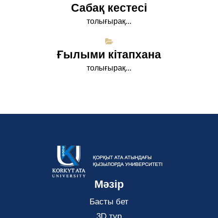
Сабақ кестесі
толығырақ...
Ғылыми кітапхана
толығырақ...
Мәзір
Басты бет
3D тур