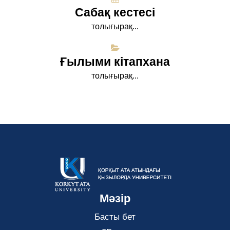
Сабақ кестесі
толығырақ...
Ғылыми кітапхана
толығырақ...
Мәзір
Басты бет