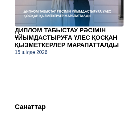
ДИПЛОМ ТАБЫСТАУ РӘСІМІН
ҰЙЫМДАСТЫРУҒА ҮЛЕС ҚОСҚАН
ҚЫЗМЕТКЕРЛЕР МАРАПАТТАЛДЫ
15 шілде 2026
Санаттар
Жаңалықтар
(1914)
Хабарландырулар
(489)
БАҚ біз туралы
(154)