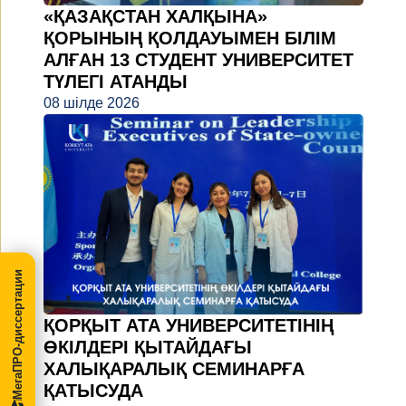
«ҚАЗАҚСТАН ХАЛҚЫНА»
ҚОРЫНЫҢ ҚОЛДАУЫМЕН БІЛІМ
АЛҒАН 13 СТУДЕНТ УНИВЕРСИТЕТ
ТҮЛЕГІ АТАНДЫ
08 шілде 2026
МегаПРО-диссертации
ҚОРҚЫТ АТА УНИВЕРСИТЕТІНІҢ
ӨКІЛДЕРІ ҚЫТАЙДАҒЫ
ХАЛЫҚАРАЛЫҚ СЕМИНАРҒА
ҚАТЫСУДА