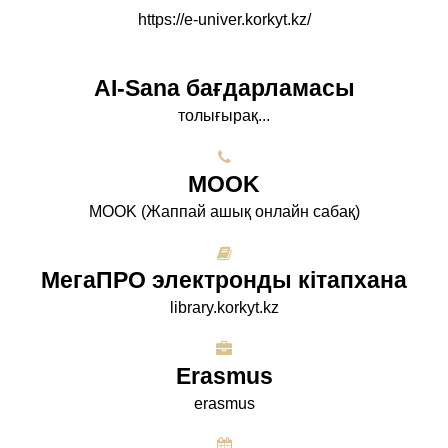
https://e-univer.korkyt.kz/
AI-Sana бағдарламасы
толығырақ...
МООK
МООK (Жаппай ашық онлайн сабақ)
МегаПРО электронды кітапхана
library.korkyt.kz
Erasmus
erasmus