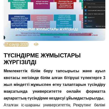
17 сәуір 2026
935
ТҮСІНДІРМЕ ЖҰМЫСТАРЫ
ЖҮРГІЗІЛДІ
Мемлекеттік білім беру тапсырысы және ауыл
квотасы негізінде білім алған бітіруші түлектерге 3
жыл міндетті жұмыспен өтеу талаптарын түсіндіру
мақсатында университетте онлайн форматта
ақпараттық-түсіндірме кездесуі ұйымдастырылды.
Аталған іс-шараны университеттің Рекрутинг бөлімі