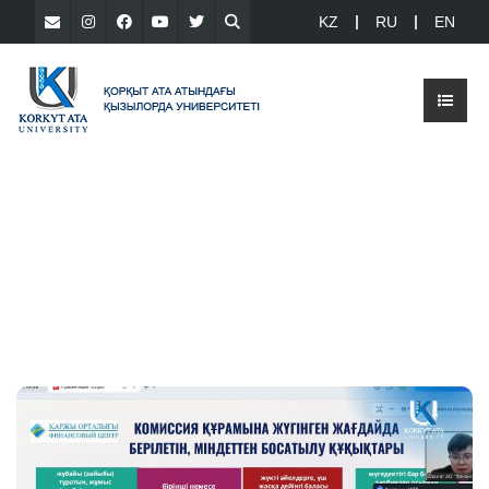
KZ
RU
EN