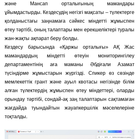
және
Мансап орталығының мамандары
ұйымдастырды
. Кездесудің негізгі мақсаты – түлектерге
қолданыстағы заңнамаға сәйкес міндетті жұмыспен
өтеу тәртібі, оның талаптары мен ерекшеліктері туралы
жан-жақты ақпарат беру болды.
Кездесу барысында
«
Қаржы орталығы
»
АҚ Жас
мамандардың міндетті өтеуін мониторингілеу
департаментінің аға маманы
Әбдіғали Азамат
түсіндірме жұмыстарын жүргізді. Спикер өз сөзінде
мемлекеттік грант және ауыл квотасы негізінде білім
алған түлектердің жұмыспен өтеу міндеттері, оларды
орындау тәртібі, сондай-ақ заң талаптарын сақтамаған
жағдайда туындайтын жауапкершілік мәселелеріне
тоқталды.