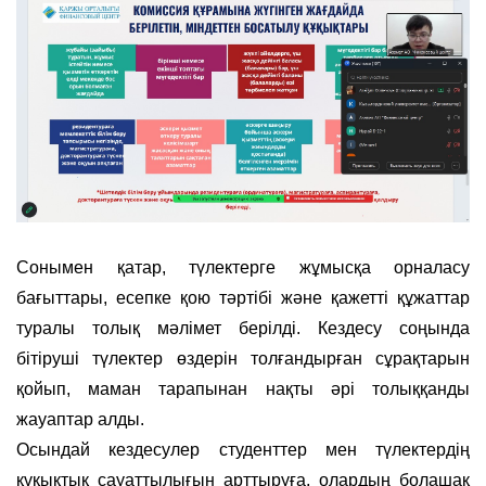
Сонымен қатар, түлектерге жұмысқа орналасу
бағыттары, есепке қою тәртібі және қажетті құжаттар
туралы толық мәлімет берілді. Кездесу соңында
бітіруші түлектер өздерін толғандырған сұрақтарын
қойып, маман тарапынан нақты әрі толыққанды
жауаптар алды.
Осындай кездесулер студенттер мен түлектердің
құқықтық сауаттылығын арттыруға, олардың болашақ