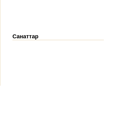
Санаттар
Жаңалықтар
(1912)
Хабарландырулар
(489)
БАҚ біз туралы
(154)
Жобалар
(10)