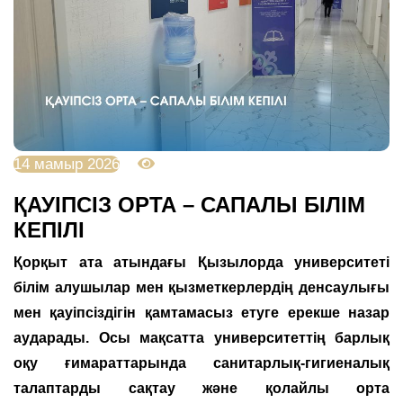
14 мамыр 2026
675
ҚАУІПСІЗ ОРТА – САПАЛЫ БІЛІМ
КЕПІЛІ
Қорқыт ата атындағы Қызылорда университеті
білім алушылар мен қызметкерлердің денсаулығы
мен қауіпсіздігін қамтамасыз етуге ерекше назар
аударады. Осы мақсатта университеттің барлық
оқу ғимараттарында санитарлық-гигиеналық
талаптарды сақтау және қолайлы орта