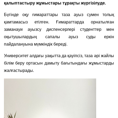
қалыптастыру жұмыстары тұрақты жүргізілуде.
Бүгінде оқу ғимараттары таза ауыз сумен толық
қамтамасыз етілген. Ғимараттарда орнатылған
заманауи ауызсу диспенсерлері студенттер мен
оқытушылардың сапалы ауыз суды еркін
пайдалануына мүмкіндік береді.
Университет алдағы уақытта да қауіпсіз, таза әрі жайлы
білім беру ортасын дамыту бағытындағы жұмыстарды
жалғастырады.