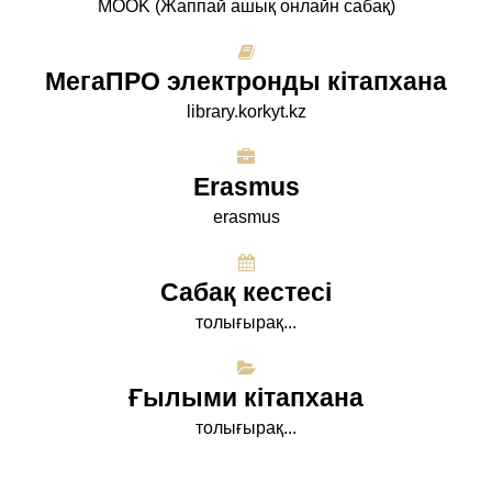
МООK (Жаппай ашық онлайн сабақ)
МегаПРО электронды кітапхана
library.korkyt.kz
Erasmus
erasmus
Сабақ кестесі
толығырақ...
Ғылыми кітапхана
толығырақ...