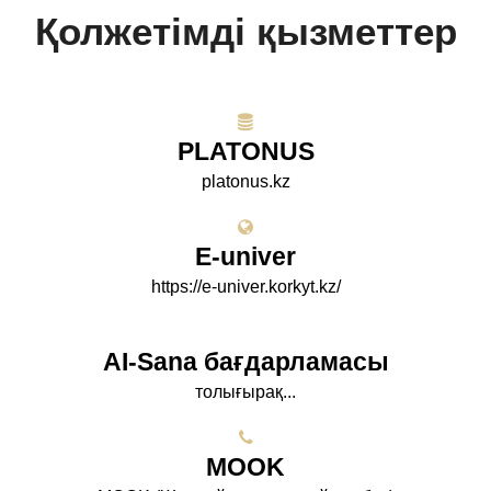
Қолжетімді қызметтер
PLATONUS
platonus.kz
E-univer
https://e-univer.korkyt.kz/
AI-Sana бағдарламасы
толығырақ...
МООK