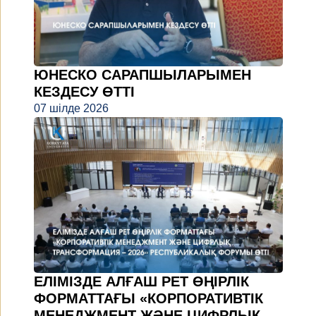
ЮНЕСКО САРАПШЫЛАРЫМЕН
КЕЗДЕСУ ӨТТІ
07 шілде 2026
ЕЛІМІЗДЕ АЛҒАШ РЕТ ӨҢІРЛІК
ФОРМАТТАҒЫ «КОРПОРАТИВТІК
МЕНЕДЖМЕНТ ЖӘНЕ ЦИФРЛЫҚ