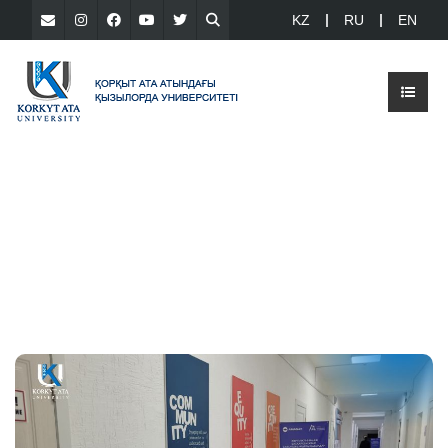
KZ
RU
EN