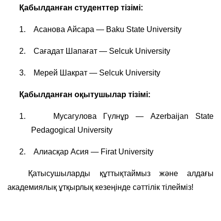
Қабылданған студенттер тізімі:
1.
Асанова
Айс
ара
— Baku State University
2.
Сағадат Шапағат — Selcuk University
3.
Мерей
Ша
к
рат
— Selcuk University
Қабылданған оқытушылар тізімі:
1.
Мусагулова
Гүлнұр
— Azerbaijan State
Pedagogical University
2.
Алиасқар
Асия
— Firat University
Қ
атысушыларды
құттықтаймыз
және
алдағы
академиялық
ұтқырлық
кезеңінде
сәттілік
тілейміз
!