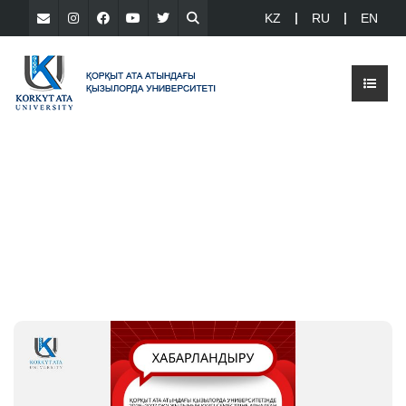
KZ
RU
EN