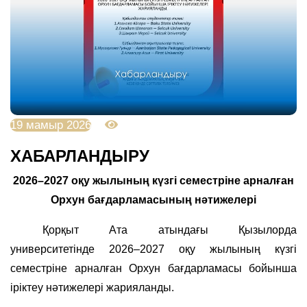
19 мамыр 2026
1130
ХАБАРЛАНДЫРУ
2026–2027 оқу жылының күзгі семестріне арналған
Орхун
бағдарламасының нәтижелері
Қорқыт Ата атындағы Қызылорда
университетінде 2026–2027 оқу жылының күзгі
семестріне арналған Орхун бағдарламасы бойынша
іріктеу нәтижелері жарияланды.