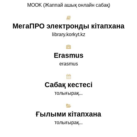
МООK (Жаппай ашық онлайн сабақ)
МегаПРО электронды кітапхана
library.korkyt.kz
Erasmus
erasmus
Сабақ кестесі
толығырақ...
Ғылыми кітапхана
толығырақ...