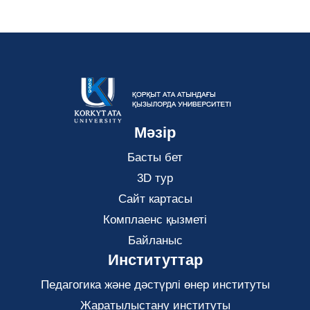
Мәзір
Басты бет
3D тур
Сайт картасы
Комплаенс қызметі
Байланыс
Институттар
Педагогика және дәстүрлі өнер институты
Жаратылыстану институты