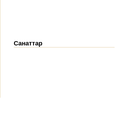
Санаттар
Жаңалықтар
(1912)
Хабарландырулар
(489)
БАҚ біз туралы
(154)
Жобалар
(10)