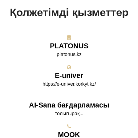
Қолжетімді қызметтер
PLATONUS
platonus.kz
E-univer
https://e-univer.korkyt.kz/
AI-Sana бағдарламасы
толығырақ...
МООK