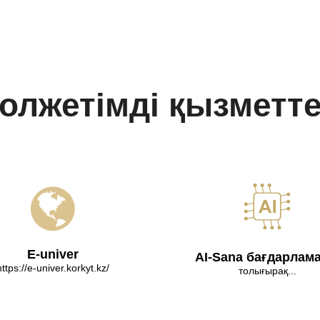
олжетімді қызметт
E-univer
AI-Sana бағдарлам
https://e-univer.korkyt.kz/
толығырақ...