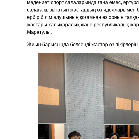
мәдениет, спорт салаларында ғана емес, әртүрл
салаға қызығатын жастардың өз идеяларымен бөлі
әрбір білім алушының қоғамнан өз орнын тапқа
жастары халықаралық және республикалық жары
Маратұлы.
Жиын барысында белсенді жастар өз пікірлерін 