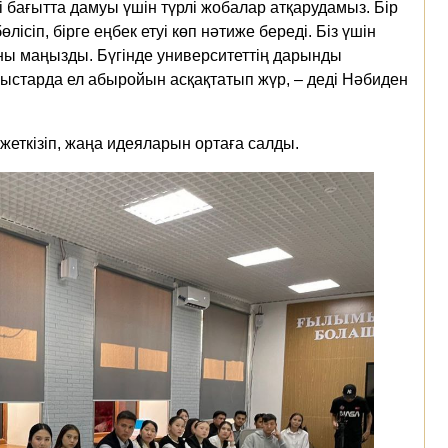
і бағытта дамуы үшін түрлі жобалар атқарудамыз. Бір
сіп, бірге еңбек етуі көп нәтиже береді. Біз үшін
ны маңызды. Бүгінде университеттің дарынды
старда ел абыройын асқақтатып жүр, – деді Нәбиден
жеткізіп, жаңа идеяларын ортаға салды.