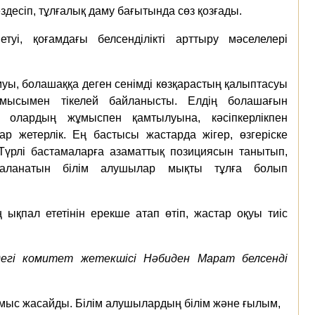
десіп, тұлғалық даму бағытында сөз қозғады.
уі, қоғамдағы белсенділікті арттыру мәселелері
муы, болашаққа деген сенімді көзқарастың қалыптасуы
лмысымен тікелей байланысты. Елдің болашағын
 олардың жұмыспен қамтылуына, кәсіпкерлікпен
р жетерлік. Ең бастысы жастарда жігер, өзгеріске
Түрлі бастамаларға азаматтық позициясын танытып,
йдаланатын білім алушылар мықты тұлға болып
 ықпал ететінін ерекше атап өтіп, жастар оқуы тиіс
дегі комитет жетекшісі Нәбиден Марат белсенді
жұмыс жасайды. Білім алушылардың білім және ғылым,