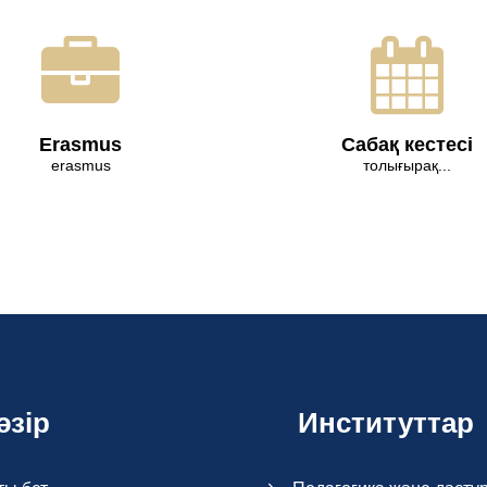
Erasmus
Сабақ кестесі
erasmus
толығырақ...
әзір
Институттар