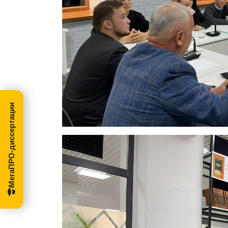
МегаПРО-диссертации