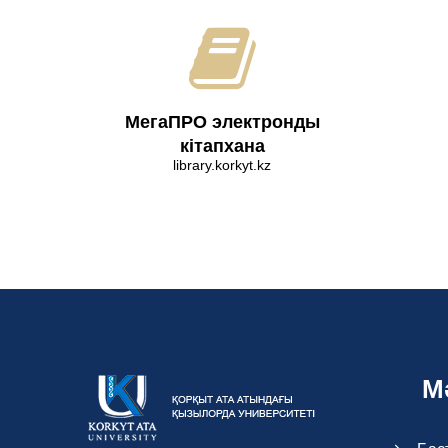
МегаПРО электронды
кітапхана
library.korkyt.kz
М