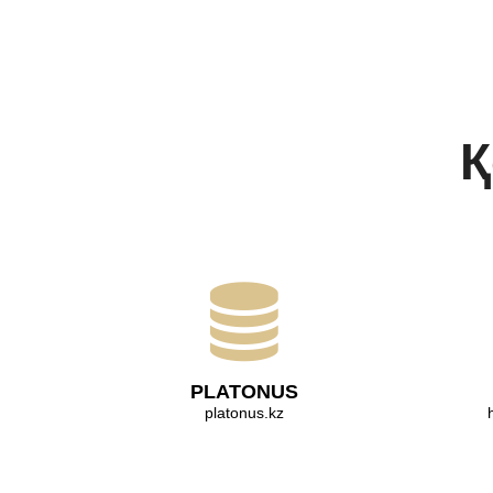
Қ
PLATONUS
platonus.kz