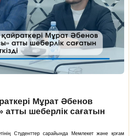
раткері Мұрат Әбенов
» атты шеберлік сағатын
тінің Студенттер сарайында Мемлекет және қоғам