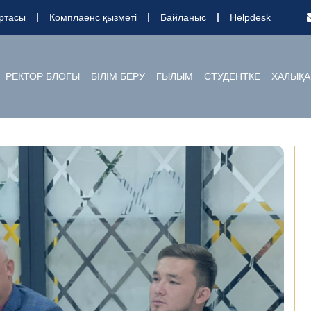
ртасы
Комплаенс қызметі
Байланыс
Helpdesk
РЕКТОР БЛОГЫ
БІЛІМ БЕРУ
ҒЫЛЫМ
СТУДЕНТКЕ
ХАЛЫҚА