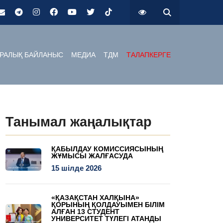
РАЛЫҚ БАЙЛАНЫС
МЕДИА
ТДМ
ТАЛАПКЕРГЕ
Танымал жаңалықтар
ҚАБЫЛДАУ КОМИССИЯСЫНЫҢ
ЖҰМЫСЫ ЖАЛҒАСУДА
15 шілде 2026
«ҚАЗАҚСТАН ХАЛҚЫНА»
ҚОРЫНЫҢ ҚОЛДАУЫМЕН БІЛІМ
АЛҒАН 13 СТУДЕНТ
УНИВЕРСИТЕТ ТҮЛЕГІ АТАНДЫ