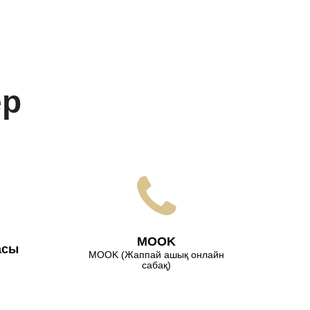
ер
МООK
асы
МООK (Жаппай ашық онлайн
сабақ)