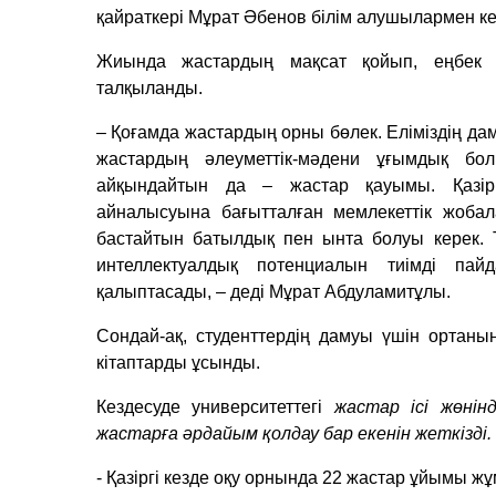
қайраткері Мұрат Әбенов білім алушылармен кез
Жиында жастардың мақсат қойып, еңбек ет
талқыланды.
– Қоғамда жастардың орны бөлек. Еліміздің да
жастардың әлеуметтік-мәдени ұғымдық бо
айқындайтын да – жастар қауымы. Қазір
айналысуына бағытталған мемлекеттік жобала
бастайтын батылдық пен ынта болуы керек. 
интеллектуалдық потенциалын тиімді па
қалыптасады, – деді Мұрат Абдуламитұлы.
Сондай-ақ, студенттердің дамуы үшін ортаның
кітаптарды ұсынды.
Кездесуде университеттегі
жастар ісі жөнін
жастарға әрдайым қолдау бар екенін жеткізді.
- Қазіргі кезде оқу орнында 22 жастар ұйымы 