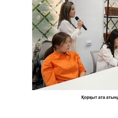
Қорқыт ата атын