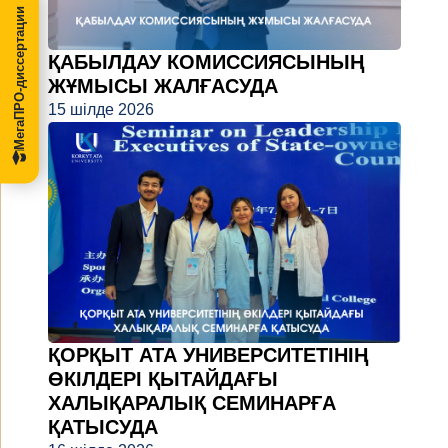
МегаПРО-диссертации
ҚАБЫЛДАУ КОМИССИЯСЫНЫҢ
ЖҰМЫСЫ ЖАЛҒАСУДА
15 шілде 2026
ҚОРҚЫТ АТА УНИВЕРСИТЕТІНІҢ
ӨКІЛДЕРІ ҚЫТАЙДАҒЫ
ХАЛЫҚАРАЛЫҚ СЕМИНАРҒА
ҚАТЫСУДА