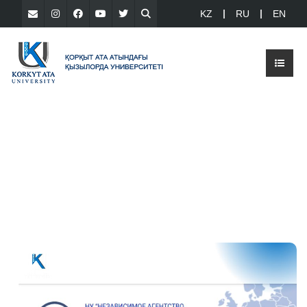
KZ
RU
EN