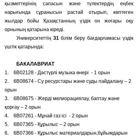
қызметтерінің сапасын және түлектердің еңбек
нарығында сұранысын растай отырып, көптеген
жылдар бойы Қазақстанның үздік он жоғары оқу
орнының қатарына кіреді.
Университеттің
31
білім беру бағдарламасы үздік
үштік қатарында:
БАКАЛАВРИАТ
1.
6B02128 - Дәстүрлі музыка өнері
- 1 орын
2.
6В08674 - Су ресурстары және суды пайдалану – 2
орын
3.
6В08675 - Жерді мелиорациялау, баптау және
қорғау – 2 орын
4.
6В07261 - Мұнай газ ісі
- 2 орын
5. 6В07365 - Құрылыс – 2 орын
6.
6В07366 - Құрылыс материалдарын,бұйымдарын