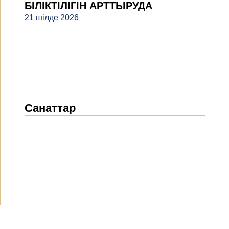
БІЛІКТІЛІГІН АРТТЫРУДА
21 шілде 2026
Санаттар
Жаңалықтар
(1916)
Хабарландырулар
(490)
БАҚ біз туралы
(154)
Жобалар
(10)