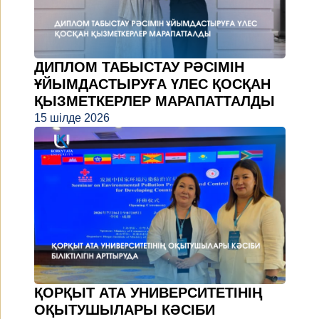
ДИПЛОМ ТАБЫСТАУ РӘСІМІН
ҰЙЫМДАСТЫРУҒА ҮЛЕС ҚОСҚАН
ҚЫЗМЕТКЕРЛЕР МАРАПАТТАЛДЫ
15 шілде 2026
ҚОРҚЫТ АТА УНИВЕРСИТЕТІНІҢ
ОҚЫТУШЫЛАРЫ КӘСІБИ