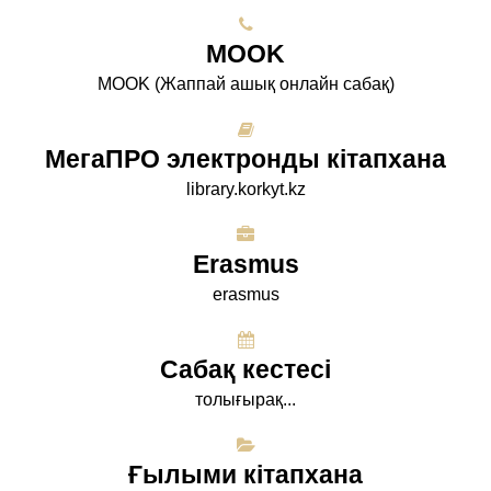
МООK
МООK (Жаппай ашық онлайн сабақ)
МегаПРО электронды кітапхана
library.korkyt.kz
Erasmus
erasmus
Сабақ кестесі
толығырақ...
Ғылыми кітапхана