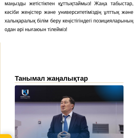
маңызды жетістікпен құттықтаймыз! Жаңа табыстар,
кәсіби жеңістер және университетіміздің ұлттық және
халықаралық білім беру кеңістігіндегі позицияларының
одан әрі нығаюын тілейміз!
Танымал жаңалықтар