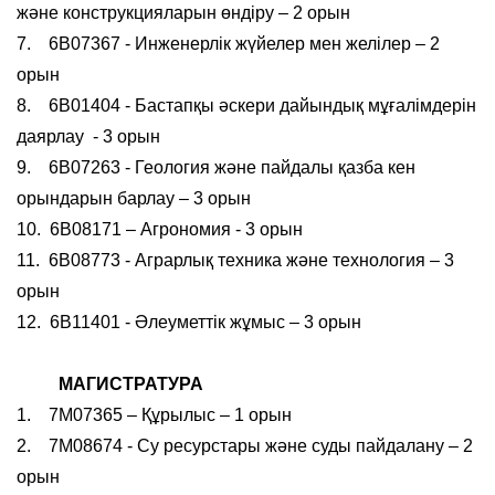
және конструкцияларын өндіру – 2 орын
7.
6В07367 - Инженерлік жүйелер мен желілер – 2
орын
8.
6B01404 - Бастапқы әскери дайындық мұғалімдерін
даярлау
- 3 орын
9.
6В07263 - Геология және пайдалы қазба кен
орындарын барлау – 3 орын
10.
6В08171 – Агрономия - 3 орын
11.
6В08773 - Аграрлық техника және технология – 3
орын
12.
6B11401 - Әлеуметтік жұмыс – 3 орын
МАГИСТРАТУРА
1.
7М07365 – Құрылыс – 1 орын
2.
7M08674 - Су ресурстары және суды пайдалану – 2
орын