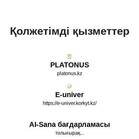
Қолжетімді қызметтер
PLATONUS
platonus.kz
E-univer
https://e-univer.korkyt.kz/
AI-Sana бағдарламасы
толығырақ...