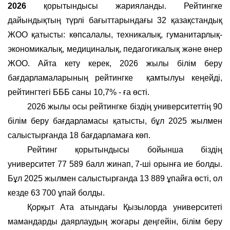
2026
қорытындысы жарияланды. Рейтингке
дайындықтың түрлі бағыттарындағы 32 қазақстандық
ЖОО қатысты: көпсалалы, техникалық, гуманитарлық-
экономикалық, медициналық, педагогикалық және өнер
ЖОО. Айта кету керек, 2026 жылы білім беру
бағдарламаларының рейтингке
қамтылуы кеңейді,
рейтингтегі БББ саны 10,7% - ға өсті.
2026 жылы осы рейтингке біздің университеттің 90
білім беру бағдарламасы қатысты, бұл 2025 жылмен
салыстырғанда 18 бағдарламаға көп.
Рейтинг қорытындысы бойынша біздің
университет 77 589 балл жинап, 7-ші орынға ие болды.
Бұл 2025 жылмен салыстырғанда 13 889 ұпайға өсті, ол
кезде 63 700 ұпай болды.
Қорқыт Ата атындағы Қызылорда университеті
мамандарды даярлаудың жоғары деңгейін, білім беру