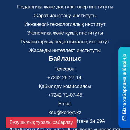
Педагогика және дәстүрлі өнер институты
Жаратылыстану институты
Инженерлі-технологиялық институт
Экономика және құқық институты
Гуманитарлық-педагогикалық институт
Жасанды интеллект институты
Бізге хабарлама жіберіңіз
Байланыс
Телефон:
+7242 26-27-14,
Қабылдау комиссиясы
+7242 71-07-45
Email:
ksu@korkyt.kz
Қызылорда қаласы, Әйтеке би 29А
Бұзушылық туралы хабарлау
2026 Қорқыт Ата атындағы Қызылорда университеті