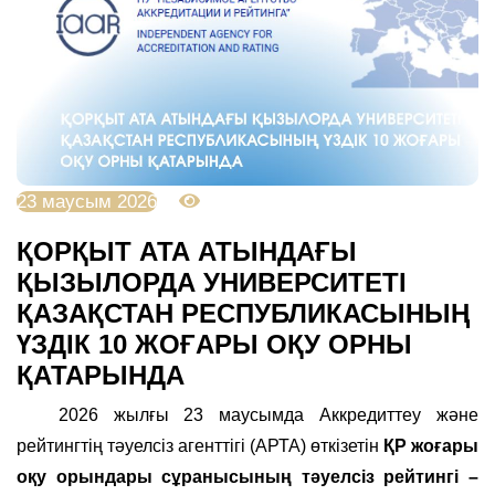
23 маусым 2026
1723
ҚОРҚЫТ АТА АТЫНДАҒЫ
ҚЫЗЫЛОРДА УНИВЕРСИТЕТІ
ҚАЗАҚСТАН РЕСПУБЛИКАСЫНЫҢ
ҮЗДІК 10 ЖОҒАРЫ ОҚУ ОРНЫ
ҚАТАРЫНДА
2026 жылғы 23 маусымда Аккредиттеу және
рейтингтің тәуелсіз агенттігі (АРТА) өткізетін
ҚР жоғары
оқу орындары сұранысының тәуелсіз рейтингі –