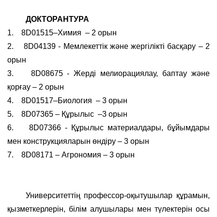
ДОКТОРАНТУРА
1.
8D01515–Химия
– 2 орын
2.
8D04139 - Мемлекеттік және жергілікті басқару – 2
орын
3.
8D08675 - Жерді мелиорациялау, баптау және
қорғау – 2 орын
4.
8D01517–Биология
– 3 орын
5.
8D07365 – Құрылыс
–3 орын
6.
8D07366 - Құрылыс материалдары, бұйымдары
мен конструкцияларын өндіру – 3 орын
7.
8D08171 – Агрономия – 3 орын
Университеттің профессор-оқытушылар құрамын,
қызметкерлерін, білім алушылары мен түлектерін осы