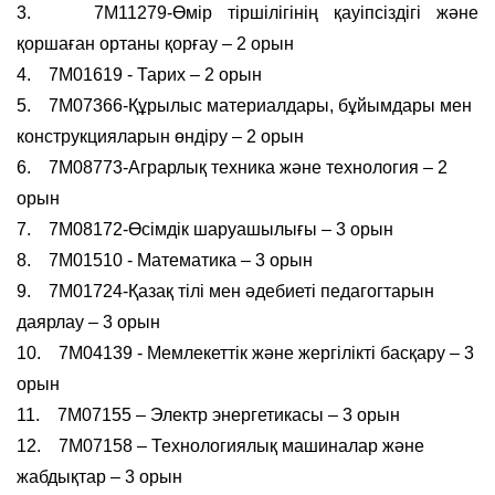
3.
7М11279-Өмір тіршілігінің қауіпсіздігі және
қоршаған ортаны қорғау – 2 орын
4.
7М01619 - Тарих – 2 орын
5.
7М07366-Құрылыс материалдары, бұйымдары мен
конструкцияларын өндіру – 2 орын
6.
7М08773-Аграрлық техника және технология – 2
орын
7.
7М08172-Өсімдік шаруашылығы – 3 орын
8.
7М01510 - Математика – 3 орын
9.
7М01724-Қазақ тілі мен әдебиеті педагогтарын
даярлау – 3 орын
10.
7М04139 - Мемлекеттік және жергілікті басқару – 3
орын
11.
7М07155 – Электр энергетикасы – 3 орын
12.
7М07158 – Технологиялық машиналар және
жабдықтар – 3 орын