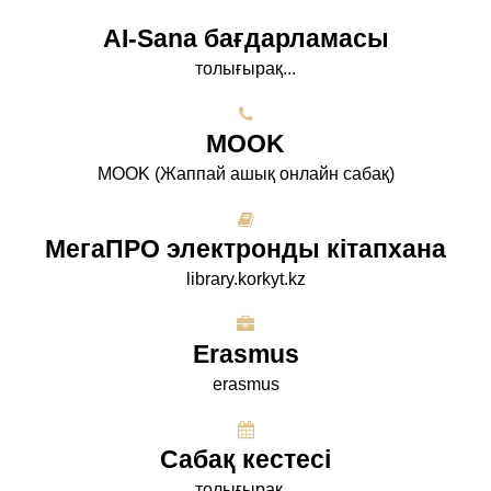
AI-Sana бағдарламасы
толығырақ...
МООK
МООK (Жаппай ашық онлайн сабақ)
МегаПРО электронды кітапхана
library.korkyt.kz
Erasmus
erasmus
Сабақ кестесі
толығырақ...