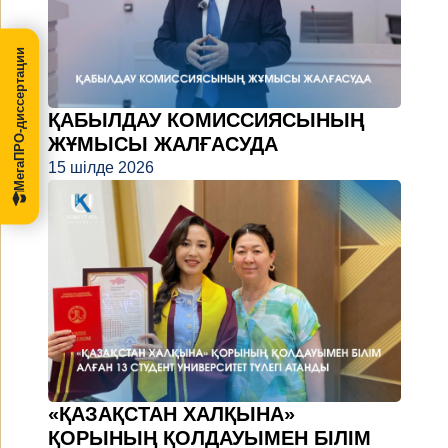
МегаПРО-диссертации
ҚАБЫЛДАУ КОМИССИЯСЫНЫҢ
ЖҰМЫСЫ ЖАЛҒАСУДА
15 шілде 2026
«ҚАЗАҚСТАН ХАЛҚЫНА»
ҚОРЫНЫҢ ҚОЛДАУЫМЕН БІЛІМ