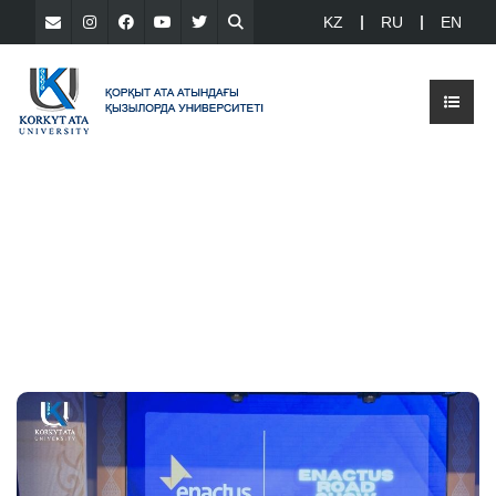
KZ
RU
EN