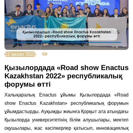
12 қазан 2022
4247
Қызылордада «Road show Enactus
Kazakhstan 2022» республикалық
форумы өтті
Халықаралық Enactus ұйымы Қызылордада «Road
show Enactus Kazakhstan» республикалық форумын
ұйымдастырды. Ауқымды жиынға Қорқыт ата атындағы
Қызылорда университетінің білім алушылары, мектеп
оқушылары, жас кәсіпкерлер қатысып, инновациялық