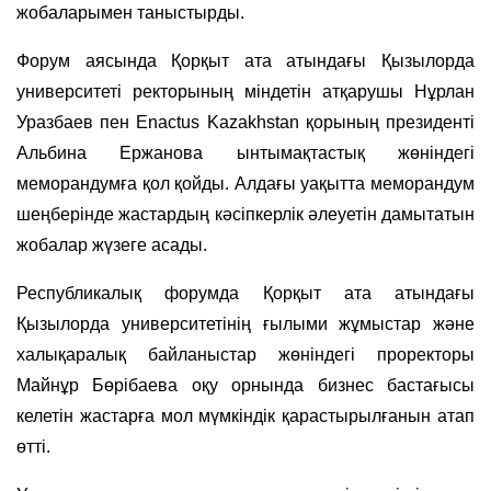
жобаларымен таныстырды.
Форум аясында Қорқыт ата атындағы Қызылорда
университеті ректорының міндетін атқарушы Нұрлан
Уразбаев пен Enactus Kazakhstan қорының президенті
Альбина Ержанова ынтымақтастық жөніндегі
меморандумға қол қойды. Алдағы уақытта меморандум
шеңберінде жастардың кәсіпкерлік әлеуетін дамытатын
жобалар жүзеге асады.
Республикалық форумда Қорқыт ата атындағы
Қызылорда университетінің ғылыми жұмыстар және
халықаралық байланыстар жөніндегі проректоры
Майнұр Бөрібаева оқу орнында бизнес бастағысы
келетін жастарға мол мүмкіндік қарастырылғанын атап
өтті.