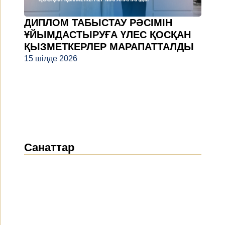
ДИПЛОМ ТАБЫСТАУ РӘСІМІН
ҰЙЫМДАСТЫРУҒА ҮЛЕС ҚОСҚАН
ҚЫЗМЕТКЕРЛЕР МАРАПАТТАЛДЫ
15 шілде 2026
Санаттар
Жаңалықтар
(1914)
Хабарландырулар
(489)
БАҚ біз туралы
(154)
Жобалар
(10)