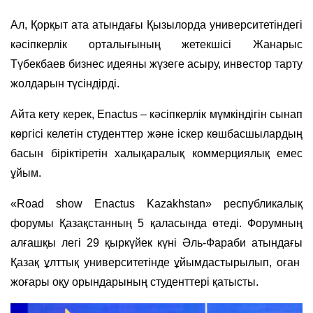
Ал, Қорқыт ата атындағы Қызылорда университетіндегі
кәсіпкерлік орталығының жетекшісі Жанарыс
Түбекбаев бизнес идеяны жүзеге асыру, инвестор тарту
жолдарын түсіндірді.
Айта кету керек, Enactus – кәсіпкерлік мүмкіндігін сынап
көргісі келетін студенттер және іскер көшбасшылардың
басын біріктіретін халықаралық коммерциялық емес
ұйым.
«Road show Enactus Kazakhstan» республикалық
форумы Қазақстанның 5 қаласында өтеді. Форумның
алғашқы легі 29 қыркүйек күні Әль-Фараби атындағы
Қазақ ұлттық университетінде ұйымдастырылып, оған
жоғары оқу орындарының студенттері қатысты.