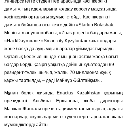
Университетте студенттер арасында кәсіпкерлікті
дамыту, тың идеяларына қолдау көрсету мақсатында
кәсіпкерлік орталығы жұмыс істейді. Кәсіпкерлікті
дамыту бойынша осы кезге дейін «Startup Bolashak.
Menin armanym» жобасы, «Zhas project» бағдарламасы,
«HackDay» және «Smart city Kyzylorda» хакатондары
және басқа да ауқымды шаралар ұйымдастырылды.
Орталық бес жыл ішінде 7 мыңнан астам жасқа бағыт-
бағдар берді. Қазіргі уақытқа дейін инкубатордан 89
резидент-түлек шығып, жалпы 70 миллионға жуық
қаржы тартылды, – деді Майнұр Әбілтайқызы.
Мұнан бөлек жиында Enactus Kazakhstan қорының
президенті Альбина Ержанова, жоба директоры
Маржан Жанғали презентациямен таныстырып, алдағы
жоспарлар, оқушылар мен студенттерге арналған жаңа
мүмкіндіктерді айтты.