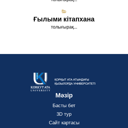
Ғылыми кітапхана
толығырақ...
Мәзір
Басты бет
3D тур
Сайт картасы