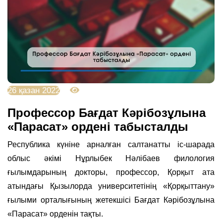
26 қазан 2022
4402
Профессор Бағдат Кәрібозұлына
«Парасат» ордені табысталды
Республика күніне арналған салтанатты іс-шарада
облыс әкімі Нұрлыбек Нәлібаев филология
ғылымдарының докторы, профессор, Қорқыт ата
атындағы Қызылорда университетінің «Қорқыттану»
ғылыми орталығының жетекшісі Бағдат Кәрібозұлына
«Парасат» орденін тақты.