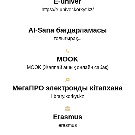
E-univer
https://e-univer.korkyt.kz/
AI-Sana бағдарламасы
толығырақ...
МООK
МООK (Жаппай ашық онлайн сабақ)
МегаПРО электронды кітапхана
library.korkyt.kz
Erasmus
erasmus