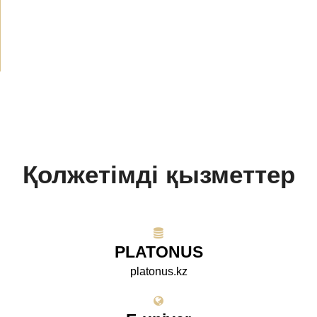
БАҚ біз туралы
(154)
Жобалар
(10)
Қолжетімді қызметтер
PLATONUS
platonus.kz