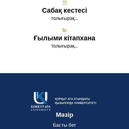
Сабақ кестесі
толығырақ...
Ғылыми кітапхана
толығырақ...
Мәзір
Басты бет