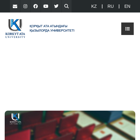
KZ
RU
EN