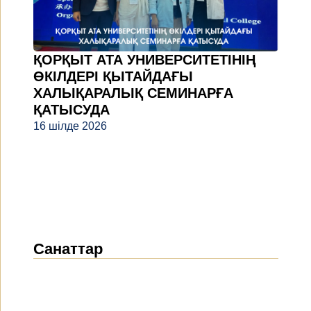
ҚОРҚЫТ АТА УНИВЕРСИТЕТІНІҢ
ӨКІЛДЕРІ ҚЫТАЙДАҒЫ
ХАЛЫҚАРАЛЫҚ СЕМИНАРҒА
ҚАТЫСУДА
16 шілде 2026
Санаттар
Жаңалықтар
(1912)
Хабарландырулар
(489)