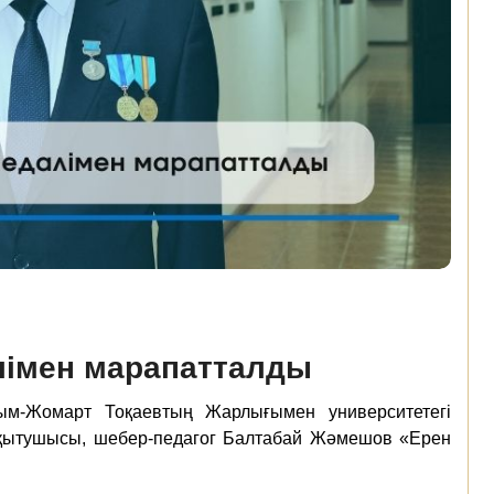
алімен марапатталды
сым-Жомарт Тоқаевтың Жарлығымен университетегі
қытушысы, шебер-педагог Балтабай Жәмешов «Ерен