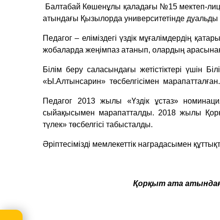
Балтабай Көшенұлы қаладағы №15 мектеп-лицей
атындағы Қызылорда университетінде дуальды о
Педагог – еліміздегі үздік мұғалімдердің қата
жобаларда жеңімпаз атанып, олардың арасына
Білім беру саласындағы жетістіктері үшін Бі
«Ы.Алтынсарин» төсбелгісімен марапатталған.
Педагог 2013 жылы «Үздік ұстаз» номинаци
сыйақысымен марапатталды. 2018 жылы Қорқы
түлек» төсбелгісі табысталды.
Әріптесімізді мемлекеттік наградасымен құттық
Қорқыт ата атындағ