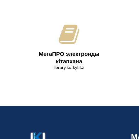
МегаПРО электронды
кітапхана
library.korkyt.kz
М