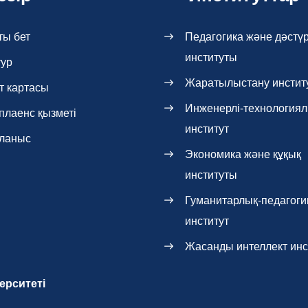
ты бет
Педагогика және дәстүр
институты
тур
Жаратылыстану инстит
т картасы
Инженерлі-технология
плаенс қызметі
институт
ланыс
Экономика және құқық
институты
Гуманитарлық-педагоги
институт
Жасанды интеллект инс
ерситеті