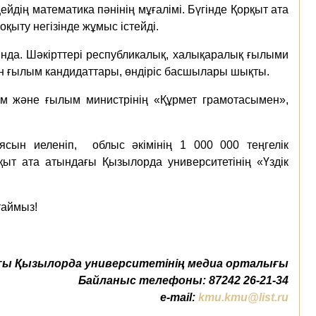
дің математика пәнінің мұғалімі. Бүгінде Қорқыт ата
қыту негізінде жұмыс істейді.
рында. Шәкірттері республикалық, халықаралық ғылыми
н ғылым кандидаттары, өндіріс басшылары шықты.
лім және ғылым министрінің «Құрмет грамотасымен»,
ясын иеленіп, облыс әкімінің 1 000 000 теңгелік
т ата атындағы Қызылорда университетінің «Үздік
таймыз!
ы Қызылорда университетінің медиа орталығы
Байланыс телефоны: 87242 26-21-34
e-mail:
kmu.kmu@list.ru