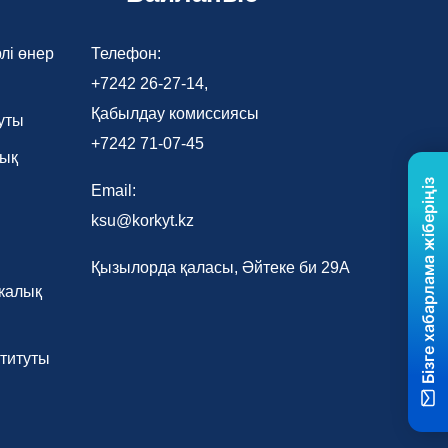
лі өнер
Телефон:
+7242 26-27-14,
Қабылдау комиссиясы
уты
+7242 71-07-45
лық
Бізге хабарлама жіберіңіз
Email:
ksu@korkyt.kz
Қызылорда қаласы, Әйтеке би 29А
калық
титуты