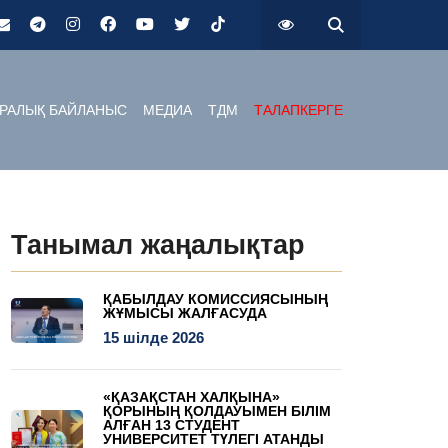
РАЛЫҚ БАЙЛАНЫС
МЕДИА
ТДМ
ТАЛАПКЕРГЕ
Танымал жаңалықтар
ҚАБЫЛДАУ КОМИССИЯСЫНЫҢ
ЖҰМЫСЫ ЖАЛҒАСУДА
15 шілде 2026
«ҚАЗАҚСТАН ХАЛҚЫНА»
ҚОРЫНЫҢ ҚОЛДАУЫМЕН БІЛІМ
АЛҒАН 13 СТУДЕНТ
УНИВЕРСИТЕТ ТҮЛЕГІ АТАНДЫ