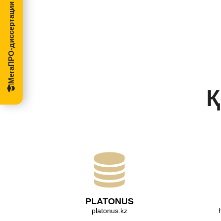
МегаПРО-диссертации
Қ
PLATONUS
platonus.kz