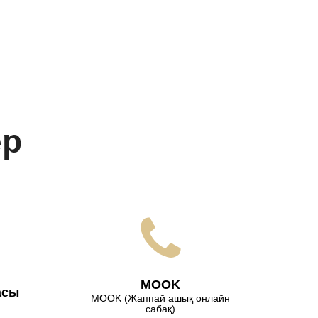
ер
МООK
асы
МООK (Жаппай ашық онлайн
сабақ)