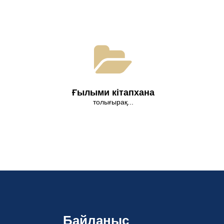
Ғылыми кітапхана
толығырақ...
Байланыс