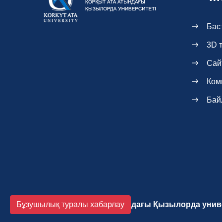
Бас
3D 
Сай
Ком
Бай
Бұзушылық туралы хабарлау
2026 Қорқыт Ата атындағы Қызылорда унив