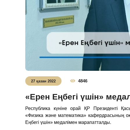
4846
27 қазан 2022
«Ерен Еңбегі үшін» мед
Республика күніне орай ҚР Президенті Қа
«Физика және математика» кафердрасының о
Еңбегі үшін» медалімен марапатталды.