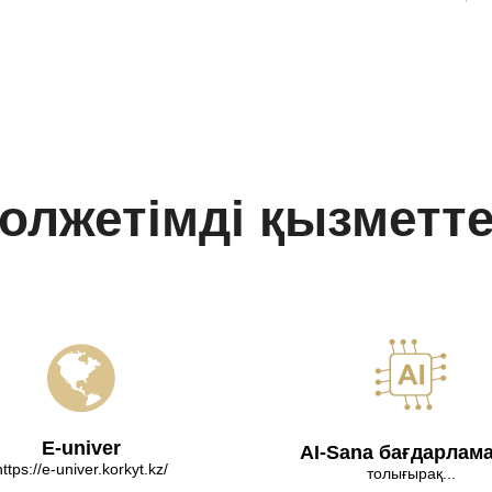
олжетімді қызметт
E-univer
AI-Sana бағдарлам
https://e-univer.korkyt.kz/
толығырақ...