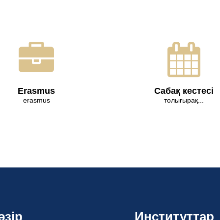
Erasmus
Сабақ кестесі
erasmus
толығырақ...
әзір
Институттар