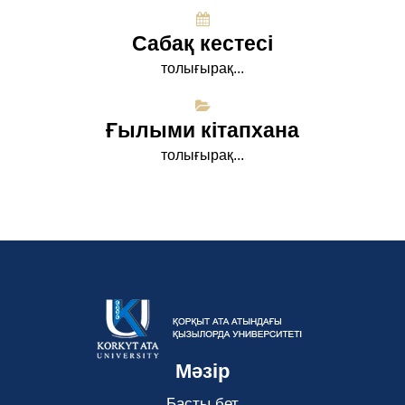
Сабақ кестесі
толығырақ...
Ғылыми кітапхана
толығырақ...
Мәзір
Басты бет