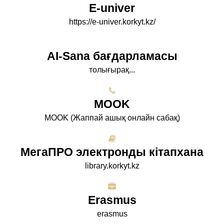
E-univer
https://e-univer.korkyt.kz/
AI-Sana бағдарламасы
толығырақ...
МООK
МООK (Жаппай ашық онлайн сабақ)
МегаПРО электронды кітапхана
library.korkyt.kz
Erasmus
erasmus