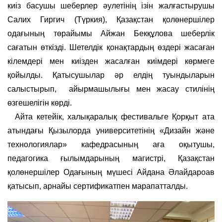
киіз басушы шеберлер әулетінің ізін жалғастырушы
Салих Гиргич (Түркия), Қазақстан қолөнершілер
одағының төрайымы Айжан Бекқұлова шеберлік
сағатын өткізді. Шетелдік қонақтардың өздері жасаған
кілемдері мен киізден жасалған киімдері көрмеге
қойылды. Қатысушылар әр елдің туындыларын
салыстырып, айырмашылығы мен жасау стилінің
өзгешелігін көрді.
Айта кетейік, халықаралық фестивальге Қорқыт ата
атындағы Қызылорда университетінің «Дизайн және
технологиялар» кафедрасының аға оқытушы,
педагогика ғылымдарының магистрі, Қазақстан
қолөнершілер Одағының мүшесі Айдана Әлайдароав
қатысып, арнайы сертификатпен марапатталды.