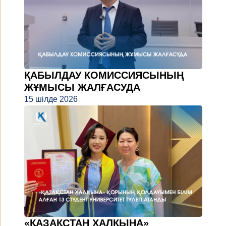
ҚАБЫЛДАУ КОМИССИЯСЫНЫҢ
ЖҰМЫСЫ ЖАЛҒАСУДА
15 шілде 2026
«ҚАЗАҚСТАН ХАЛҚЫНА»