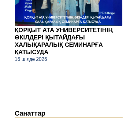
ҚОРҚЫТ АТА УНИВЕРСИТЕТІНІҢ
ӨКІЛДЕРІ ҚЫТАЙДАҒЫ
ХАЛЫҚАРАЛЫҚ СЕМИНАРҒА
ҚАТЫСУДА
16 шілде 2026
Санаттар
Жаңалықтар
(1912)
Хабарландырулар
(489)