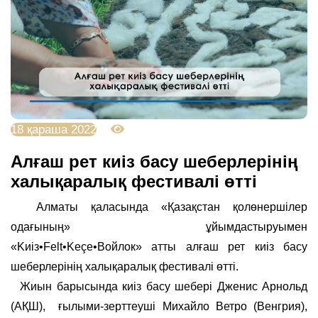
18 қараша 2022
4204
Алғаш рет киіз басу шеберлерінің
халықаралық фестивалі өтті
Алматы қаласында «Қазақстан қолөнершілер
одағының» ұйымдастыруымен
«Kиiз•Felt•Keçe•Войлок» атты алғаш рет киіз басу
шеберлерінің халықаралық фестивалі өтті.
Жиын барысында киіз басу шебері Дженис Арнольд
(АҚШ), ғылыми-зерттеуші Михайло Ветро (Венгрия),