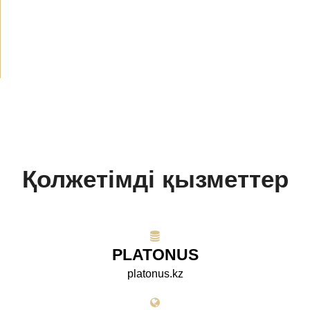
БАҚ біз туралы
(154)
Жобалар
(10)
Қолжетімді қызметтер
PLATONUS
platonus.kz