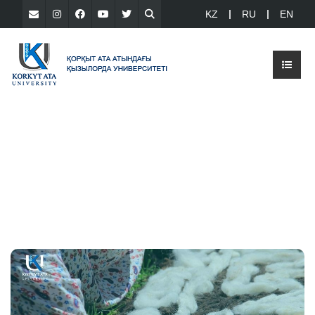
KZ
RU
EN