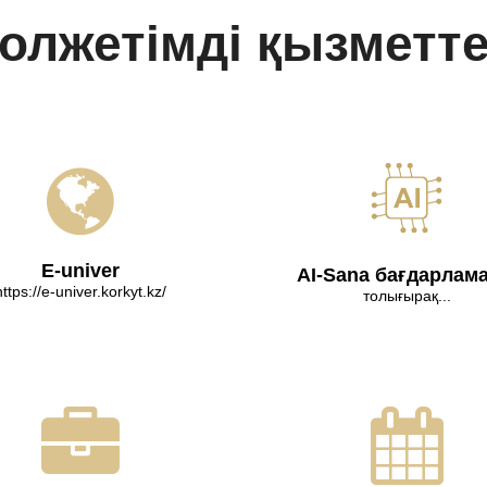
олжетімді қызметт
E-univer
AI-Sana бағдарлам
https://e-univer.korkyt.kz/
толығырақ...