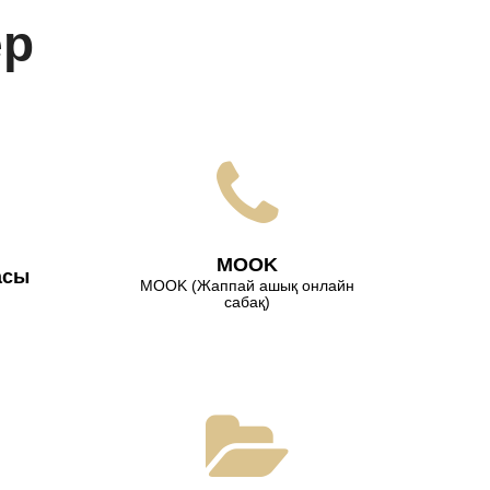
ер
МООK
асы
МООK (Жаппай ашық онлайн
сабақ)