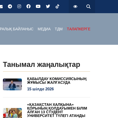
РАЛЫҚ БАЙЛАНЫС
МЕДИА
ТДМ
ТАЛАПКЕРГЕ
Танымал жаңалықтар
ҚАБЫЛДАУ КОМИССИЯСЫНЫҢ
ЖҰМЫСЫ ЖАЛҒАСУДА
15 шілде 2026
«ҚАЗАҚСТАН ХАЛҚЫНА»
ҚОРЫНЫҢ ҚОЛДАУЫМЕН БІЛІМ
АЛҒАН 13 СТУДЕНТ
УНИВЕРСИТЕТ ТҮЛЕГІ АТАНДЫ