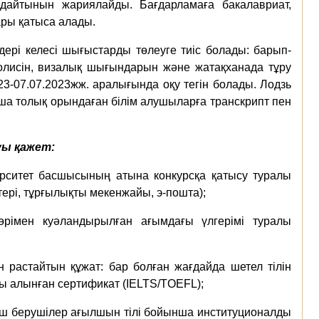
дайтынын жариялайды. Бағдарламаға бакалавриат,
ары қатыса алады.
дері келесі шығыстарды төлеуге тиіс болады: барып-
олисін, визалық шығындарын және жатақханада тұру
23-07.07.2023жж. аралығында оқу тегін болады. Лодзь
ша толық орындаған білім алушыларға транскрипт пен
уы қажет:
ерситет басшысының атына конкурсқа қатысу туралы
ктері, тұрғылықты мекенжайы, э-пошта);
 мөрімен куәландырылған ағымдағы үлгерімі туралы
ін растайтын құжат: бар болған жағдайда шетел тілін
ы алынған сертификат (IELTS/TOEFL);
іш берушілер ағылшын тілі бойынша институционалды