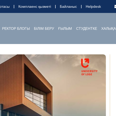
ртасы
Комплаенс қызметі
Байланыс
Helpdesk
РЕКТОР БЛОГЫ
БІЛІМ БЕРУ
ҒЫЛЫМ
СТУДЕНТКЕ
ХАЛЫҚА