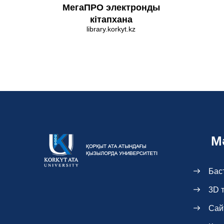
МегаПРО электронды
кітапхана
library.korkyt.kz
М
Бас
3D 
Сай