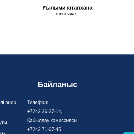
Ғылыми кітапхана
толығырақ...
Байланыс
лі өнер
Телефон:
+7242 26-27-14,
Қабылдау комиссиясы
уты
+7242 71-07-45
лық