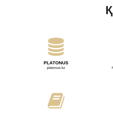
Қ
PLATONUS
platonus.kz