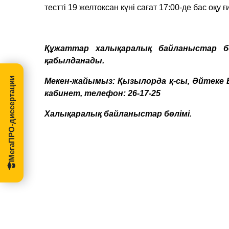
тестті 19 желтоксан күні сағат 17:00-де бас о
Құжаттар халықаралық байланыстар бө
қабылданады.
МегаПРО-диссертации
Мекен-жайымыз: Қызылорда қ-сы, Әйтеке Б
кабинет, телефон: 26-17-25
Халықаралық байланыстар бөлімі.