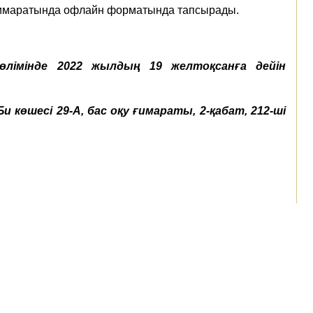
қу ғимаратында офлайн форматында тапсырады.
лімінде 2022 жылдың 19 желтоқсанға дейін
и көшесі 29-А,
бас оқу ғимараты, 2-қабат, 212-ші