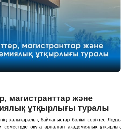
р, магистранттар және
миялық ұтқырлығы туралы
нің халықаралық байланыстар бөлімі серіктес Лодзь
м семестрде оқуға арналған академиялық ұтқырлық