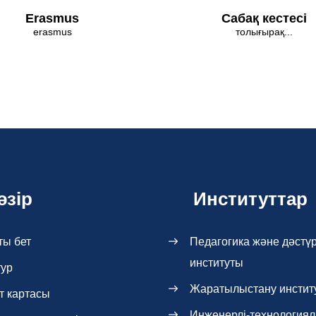
Erasmus
Сабақ кестесі
erasmus
толығырақ...
әзір
Институттар
ты бет
Педагогика және дәстүр
институты
тур
Жаратылыстану инстит
т картасы
Инженерлі-технология