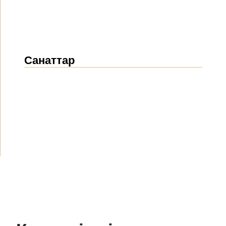
Санаттар
Жаңалықтар
(1912)
Хабарландырулар
(489)
БАҚ біз туралы
(154)
Жобалар
(10)