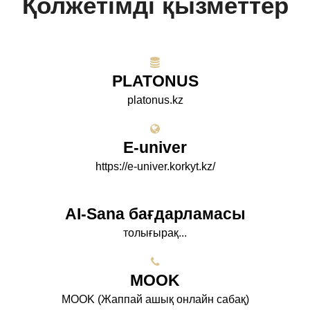
Қолжетімді қызметтер
PLATONUS
platonus.kz
E-univer
https://e-univer.korkyt.kz/
AI-Sana бағдарламасы
толығырақ...
МООK
МООK (Жаппай ашық онлайн сабақ)