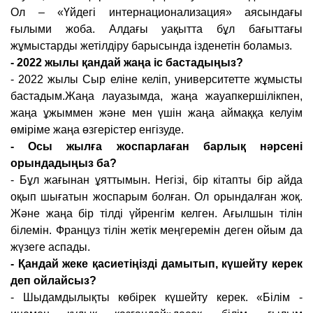
Ол – «Үйдегі интернационализация» аясындағы
ғылыми жоба. Алдағы уақытта бұл бағыттағы
жұмыстарды жетілдіру барысында ізденетін боламыз.
- 2022 жылы қандай жаңа іс бастадыңыз?
- 2022 жылы Сыр еліне келіп, университетте жұмысты
бастадым.Жаңа лауазымда, жаңа жауапкершілікпен,
жаңа ұжыммен және мен үшін жаңа аймаққа келуім
өміріме жаңа өзгерістер енгізуде.
- Осы жылға жоспарлаған барлық нәрсені
орындадыңыз ба?
- Бұл жағынан ұяттымын. Негізі, бір кітапты бір айда
оқып шығатын жоспарым болған. Ол орындалған жоқ.
Және жаңа бір тілді үйренгім келген. Ағылшын тілін
білемін. Француз тілін жетік меңгеремін деген ойым да
жүзеге аспады.
- Қандай жеке қасиетіңізді дамытып, күшейту керек
деп ойлайсыз?
- Шыдамдылықты көбірек күшейту керек. «Білім -