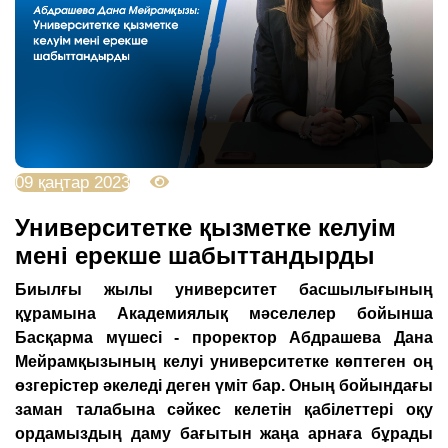
09 қаңтар 2023
2408
Университетке қызметке келуім
мені ерекше шабыттандырды
Биылғы жылы университет басшылығының
құрамына Академиялық мәселелер бойынша
Басқарма мүшесі - проректор Абдрашева Дана
Мейрамқызының келуі университетке көптеген оң
өзгерістер әкеледі деген үміт бар. Оның бойындағы
заман талабына сәйкес келетін қабілеттері оқу
ордамыздың даму бағытын жаңа арнаға бұрады