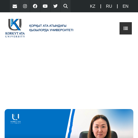
KZ
RU
EN