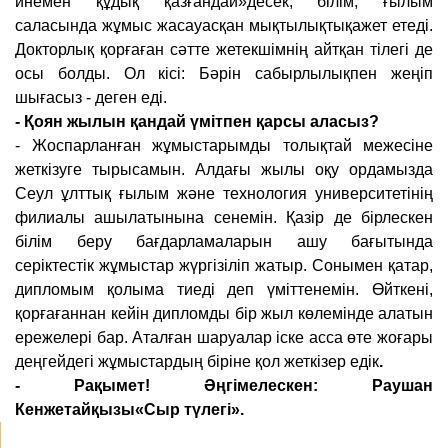
инемен құдық қазғандай»десек, білім, ғылым
саласында жұмыс жасауасқан мықтылықтықажет етеді.
Докторлық қорғаған сәтте жетекшімнің айтқан тілегі де
осы болды. Ол кісі: Бәрін сабырлылықпен жеңіп
шығасыз - деген еді.
- Қоян жылын қандай үмітпен қарсы аласыз?
- Жоспарланған жұмыстарымды толықтай межесіне
жеткізуге тырысамын. Алдағы жылы оқу ордамызда
Сеул ұлттық ғылым және технология университетінің
филиалы ашылатынына сенемін. Қазір де бірлескен
білім беру бағдарламаларын ашу бағытында
серіктестік жұмыстар жүргізіліп жатыр. Сонымен қатар,
дипломым қолыма тиеді деп үміттенемін. Өйткені,
қорғағаннан кейін дипломды бір жыл көлемінде алатын
ережелері бар. Аталған шаруалар іске асса өте жоғары
деңгейдегі жұмыстардың біріне қол жеткізер едік
.
- Рақымет!
Әңгімелескен: Раушан
Кенжетайқызы
«Сыр түлегі».