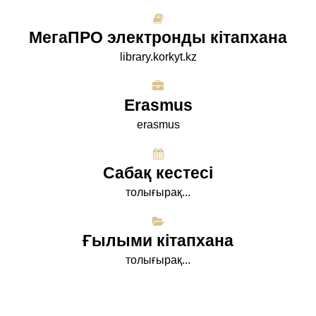
МегаПРО электронды кітапхана
library.korkyt.kz
Erasmus
erasmus
Сабақ кестесі
толығырақ...
Ғылыми кітапхана
толығырақ...