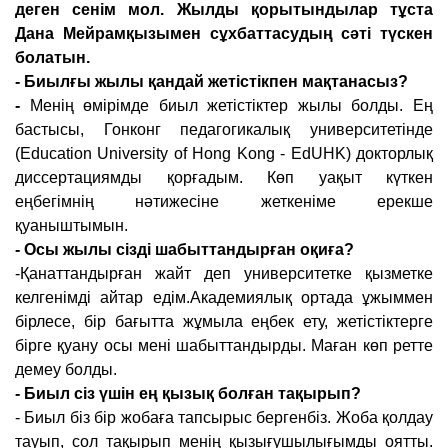
деген сенім мол.
Жылды қорытындылар тұста
Дана Мейрамқызымен сұхбаттасудың сәті түскен
болатын.
- Биылғы жылы қандай жетістікпен мақтанасыз?
-
Менің өмірімде биыл жетістіктер жылы болды. Ең
бастысы, Гонконг педагогикалық университетінде
(Education University of Hong Kong - EdUHK) докторлық
диссертациямды қорғадым. Көп уақыт күткен
еңбегімнің нәтижесіне жеткеніме ерекше
қуаныштымын.
- Осы жылы сізді шабыттандырған оқиға?
-Қанаттандырған жайт деп университетке қызметке
келгенімді айтар едім.Академиялық ортада ұжыммен
бірлесе, бір бағытта жұмыла еңбек ету, жетістіктерге
бірге қуану осы мені шабыттандырды. Маған көп ретте
демеу болды.
- Биыл сіз үшін ең қызық болған тақырып?
- Биыл біз бір жобаға тапсырыс бергенбіз. Жоба қолдау
тауып, сол тақырып менің қызығушылығымды оятты.