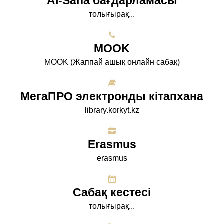
AI-Sana бағдарламасы
толығырақ...
МООK
МООK (Жаппай ашық онлайн сабақ)
МегаПРО электронды кітапхана
library.korkyt.kz
Erasmus
erasmus
Сабақ кестесі
толығырақ...