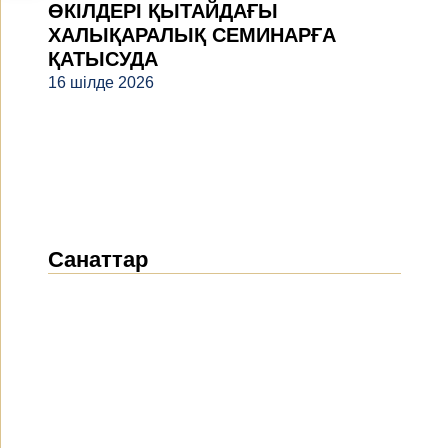
ӨКІЛДЕРІ ҚЫТАЙДАҒЫ
ХАЛЫҚАРАЛЫҚ СЕМИНАРҒА
ҚАТЫСУДА
16 шілде 2026
Санаттар
Жаңалықтар
(1912)
Хабарландырулар
(489)
БАҚ біз туралы
(154)
Жобалар
(10)