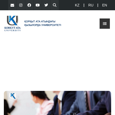
KZ
RU
EN