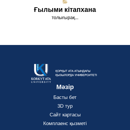
Ғылыми кітапхана
толығырақ...
Мәзір
Басты бет
3D тур
Сайт картасы
Комплаенс қызметі