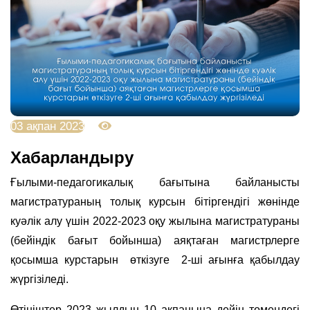
03 ақпан 2023
3529
Хабарландыру
Ғылыми-педагогикалық бағытына байланысты
магистратураның толық курсын бітіргендігі жөнінде
куәлік алу үшін 2022-2023 оқу жылына магистратураны
(бейіндік бағыт бойынша) аяқтаған магистрлерге
қосымша курстарын өткізуге 2-ші ағынға қабылдау
жүргізіледі.
Өтініштер 2023 жылдың 10 ақпанына дейін төмендегі