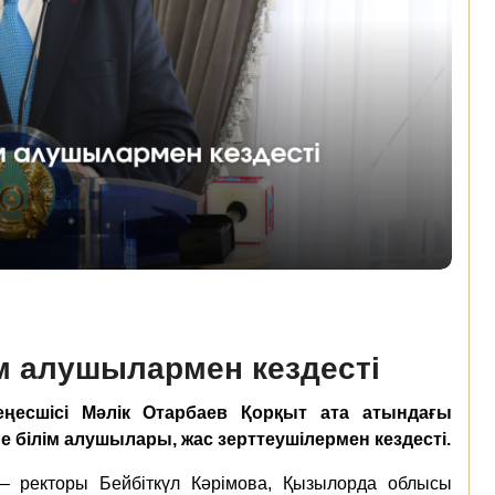
ім алушылармен кездесті
кеңесшісі Мәлік Отарбаев Қорқыт ата атындағы
 білім алушылары, жас зерттеушілермен кездесті
.
– ректоры Бейбіткүл Кәрімова,
Қызылорда облысы