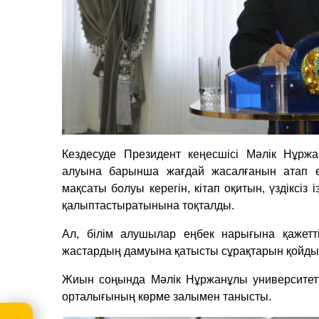
Кездесуде Президент кеңесшісі Мәлік Нұржа
алуына барынша жағдай жасалғанын атап өтт
мақсаты болуы керегін, кітап оқитын, үздіксіз
қалыптастыратынына тоқталды.
Ал, білім алушылар еңбек нарығына қажетт
жастардың дамуына қатысты сұрақтарын қойды
Жиын соңында Мәлік Нұржанұлы университетт
орталығының көрме залымен танысты.