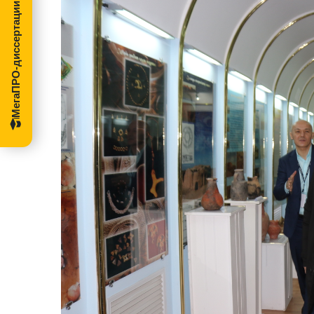
МегаПРО-диссертации