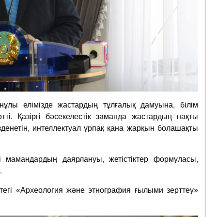
нұлы елімізде жастардың тұлғалық дамуына, білім
і. Қазіргі бәсекелестік заманда жастардың нақты
 ізденетін, интеллектуал ұрпақ қана жарқын болашақты
і мамандардың даярлануы, жетістіктер формуласы,
.
егі «Археология және этнография ғылыми зерттеу»