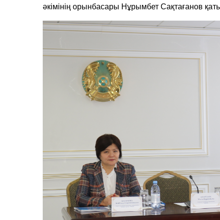
әкімінің орынбасары Нұрымбет Сақтағанов қат