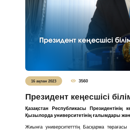
3560
16 ақпан 2023
Президент кеңесшісі біл
Қазақстан Республикасы Президентінің 
Қызылорда университетінің ғалымдары және
Жиынға университетттің Басқарма төрағасы 