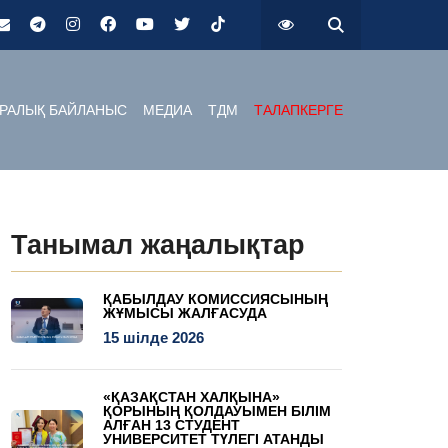
РАЛЫҚ БАЙЛАНЫС
МЕДИА
ТДМ
ТАЛАПКЕРГЕ
Танымал жаңалықтар
ҚАБЫЛДАУ КОМИССИЯСЫНЫҢ
ЖҰМЫСЫ ЖАЛҒАСУДА
15 шілде 2026
«ҚАЗАҚСТАН ХАЛҚЫНА»
ҚОРЫНЫҢ ҚОЛДАУЫМЕН БІЛІМ
АЛҒАН 13 СТУДЕНТ
УНИВЕРСИТЕТ ТҮЛЕГІ АТАНДЫ