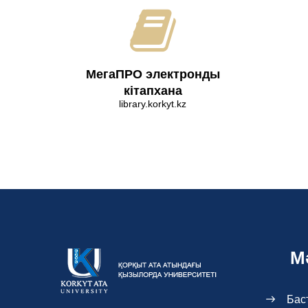
МегаПРО электронды
кітапхана
library.korkyt.kz
М
Бас