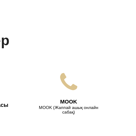
ер
МООK
асы
МООK (Жаппай ашық онлайн
сабақ)