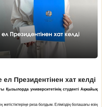
ел Президентінен хат келді
ы Қызылорда университетінің студенті Ақжайық
ң жетістіктеріңе риза болдым. Еліміздің болашағы өзің