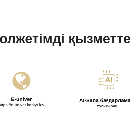
олжетімді қызметт
E-univer
AI-Sana бағдарлам
https://e-univer.korkyt.kz/
толығырақ...