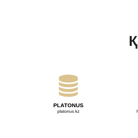
Қ
PLATONUS
platonus.kz