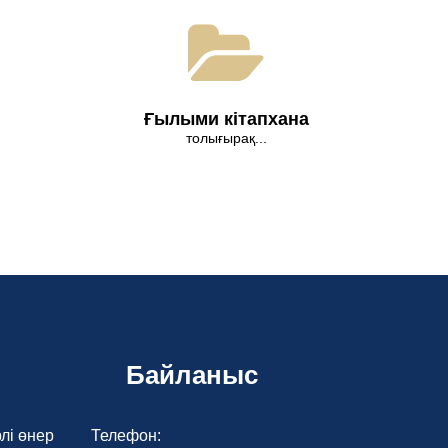
Ғылыми кітапхана
толығырақ...
Байланыс
лі өнер
Телефон: