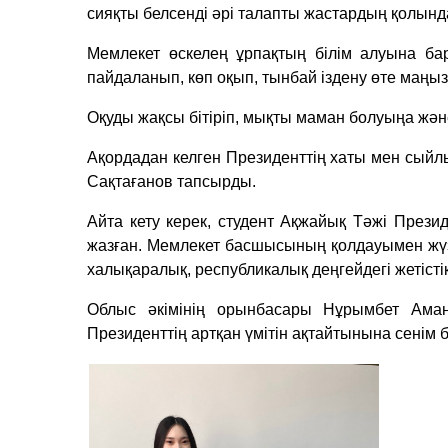
сияқты белсенді әрі талапты жастардың қолында
Мемлекет өскелең ұрпақтың білім алуына бар
пайдаланып, көп оқып, тынбай іздену өте маңы
Оқуды жақсы бітіріп, мықты маман болуыңа және е
Ақордадан келген Президенттің хаты мен сыйл
Сақтағанов тапсырды.
Айта кету керек, студент Ақжайық Тәжі Презид
жазған. Мемлекет басшысының қолдауымен жүз
халықаралық, республикалық деңгейдегі жетістік
Облыс әкімінің орынбасары Нұрымбет Аман
Президенттің артқан үмітін ақтайтынына сенім бі