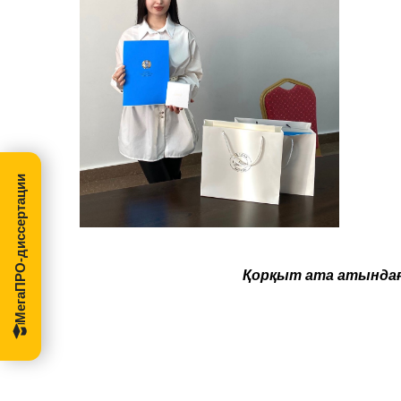
МегаПРО-диссертации
Қорқыт ата атындағ