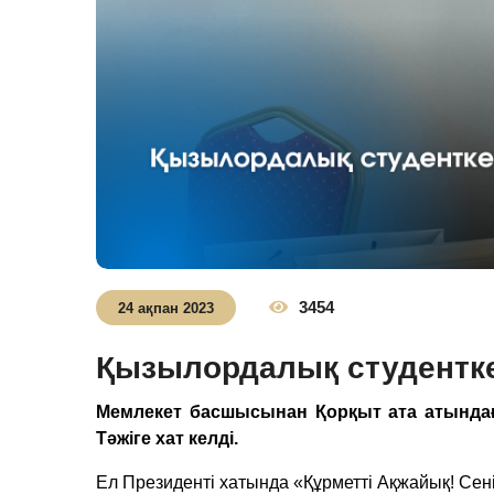
3454
24 ақпан 2023
Қызылордалық студентке 
Мемлекет басшысынан Қорқыт ата атындағ
Тәжіге хат келді.
Ел Президенті
хатында «Құрметті Ақжайық! Сені