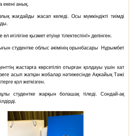
 екені анық.
лық жағдайды жасап келеді. Осы мүмкіндікті тиімді
зды.
л игілігіне қызмет етуіңе тілектеспін!» делінген.
ығын студентке облыс әкімінің орынбасары Нұрымбет
енттің жастарға көрсетіліп отырған қолдауы үшін хат
еге асып жатқан жобалар нәтижесінде Ақжайық Тәжі
терге қол жеткізген.
ұлы студентке жарқын болашақ тіледі. Сондай-ақ
лдірді.