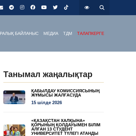
РАЛЫҚ БАЙЛАНЫС
МЕДИА
ТДМ
ТАЛАПКЕРГЕ
Танымал жаңалықтар
ҚАБЫЛДАУ КОМИССИЯСЫНЫҢ
ЖҰМЫСЫ ЖАЛҒАСУДА
15 шілде 2026
«ҚАЗАҚСТАН ХАЛҚЫНА»
ҚОРЫНЫҢ ҚОЛДАУЫМЕН БІЛІМ
АЛҒАН 13 СТУДЕНТ
УНИВЕРСИТЕТ ТҮЛЕГІ АТАНДЫ