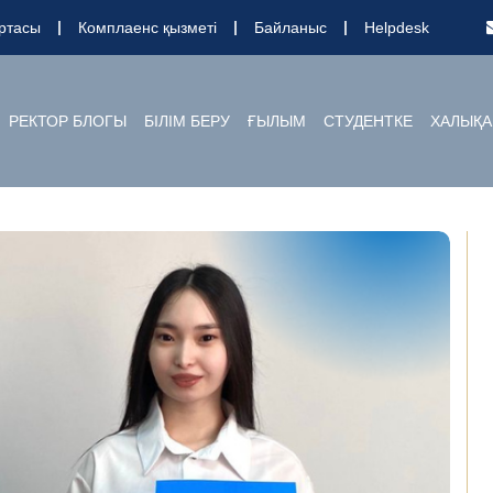
ртасы
Комплаенс қызметі
Байланыс
Helpdesk
РЕКТОР БЛОГЫ
БІЛІМ БЕРУ
ҒЫЛЫМ
СТУДЕНТКЕ
ХАЛЫҚА