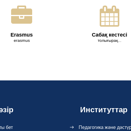
Erasmus
Сабақ кестесі
erasmus
толығырақ...
әзір
Институттар
ты бет
Педагогика және дәстүр