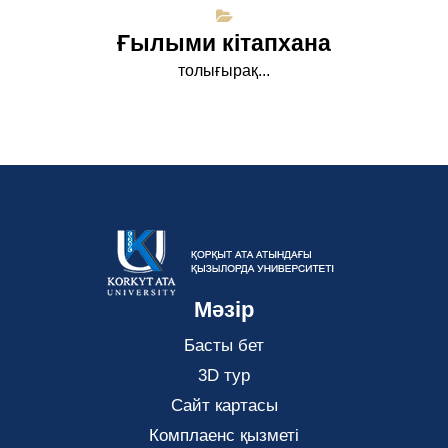
Ғылыми кітапхана
толығырақ...
Мәзір
Басты бет
3D тур
Сайт картасы
Комплаенс қызметі