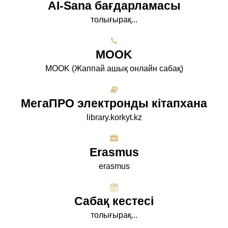
AI-Sana бағдарламасы
толығырақ...
МООK
МООK (Жаппай ашық онлайн сабақ)
МегаПРО электронды кітапхана
library.korkyt.kz
Erasmus
erasmus
Сабақ кестесі
толығырақ...