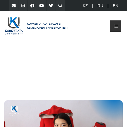
KZ
RU
EN