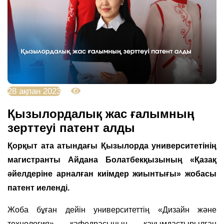
28 ақпан 2023
4727
Қызылордалық жас ғалымның
зерттеуі патент алды
Қорқыт ата атындағы Қызылорда университетінің
магистранты Айдана Болатбекқызының «Қазақ
әйелдеріне арналған киімдер жиынтығы» жобасы
патент иеленді.
Жоба бұған дейін университеттің «Дизайн және
технология» кафедрасының қауымдастырылған