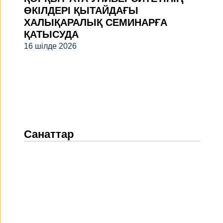
ӨКІЛДЕРІ ҚЫТАЙДАҒЫ
ХАЛЫҚАРАЛЫҚ СЕМИНАРҒА
ҚАТЫСУДА
16 шілде 2026
Санаттар
Жаңалықтар
(1912)
Хабарландырулар
(489)
БАҚ біз туралы
(154)
Жобалар
(10)