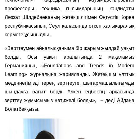
профессоры, техника ғылымдарының кандидаты
Ләззат Шілдебаеваның жетекшілігімен Оңтүстік Корея
республикасының Сеул қаласында өткен халықаралық
көрмеге ұсынылды.
«Зерттеумен айналысқаныма бір жарым жылдай уақыт
болды. Осы уақыт аралығында 2 мақаламыз
Германияның «Foundations and Trends in Modern
Learning» журналына жарияланды. Жетекшім ұлттық
мәдениетімізді терең зерттеуге, шығармашылығымды
шыңдауға бағыт берді. Үлкен еңбектің арқасында
зерттеу жұмысымыз нәтижелі болды», – деді Айдана
Болатбекқызы.