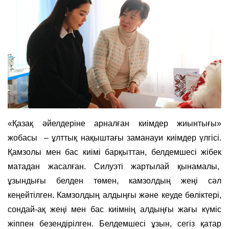
«Қазақ әйелдеріне арналған киімдер жиынтығы»
жобасы – ұлттық нақыштағы заманауи киімдер үлгісі.
Қамзолы мен бас киімі барқыттан, белдемшесі жібек
матадан жасалған. Силуэті жартылай қынамалы,
ұзындығы белден төмен, камзолдың жеңі сәл
кеңейтілген. Камзолдың алдыңғы және кеуде бөліктері,
сондай-ақ жеңі мен бас киімнің алдыңғы жағы күміс
жіппен безендірілген. Белдемшесі ұзын, сегіз қатар