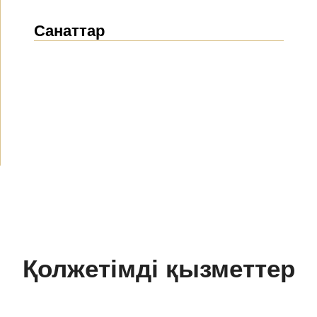
Санаттар
Жаңалықтар
(1914)
Хабарландырулар
(489)
БАҚ біз туралы
(154)
Жобалар
(10)
Қолжетімді қызметтер