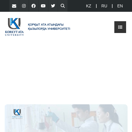
KZ
RU
EN