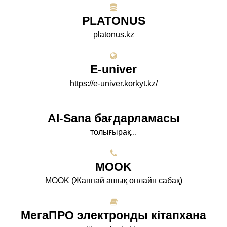
PLATONUS
platonus.kz
E-univer
https://e-univer.korkyt.kz/
AI-Sana бағдарламасы
толығырақ...
МООK
МООK (Жаппай ашық онлайн сабақ)
МегаПРО электронды кітапхана