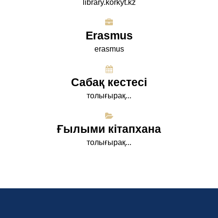
library.korkyt.kz
Erasmus
erasmus
Сабақ кестесі
толығырақ...
Ғылыми кітапхана
толығырақ...