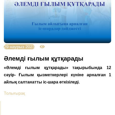
29 наурыз 2023
4131
Әлемді ғылым құтқарады
«Әлемді ғылым құтқарады» тақырыбында 12
сәуір- Ғылым қызметкерлері күніне арналған 1
айлық салтанатты іс-шара өткізіледі.
Толығырақ