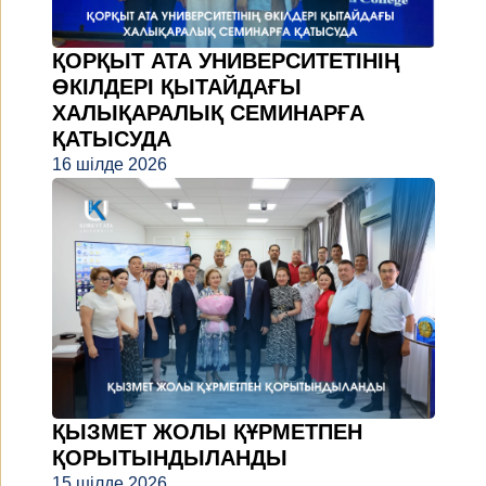
ҚОРҚЫТ АТА УНИВЕРСИТЕТІНІҢ
ӨКІЛДЕРІ ҚЫТАЙДАҒЫ
ХАЛЫҚАРАЛЫҚ СЕМИНАРҒА
ҚАТЫСУДА
16 шілде 2026
ҚЫЗМЕТ ЖОЛЫ ҚҰРМЕТПЕН
ҚОРЫТЫНДЫЛАНДЫ
15 шілде 2026