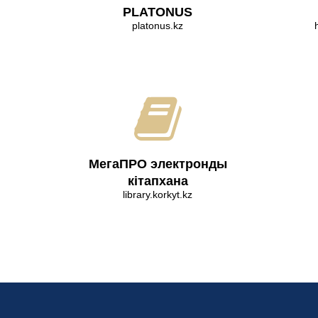
PLATONUS
platonus.kz
МегаПРО электронды
кітапхана
library.korkyt.kz