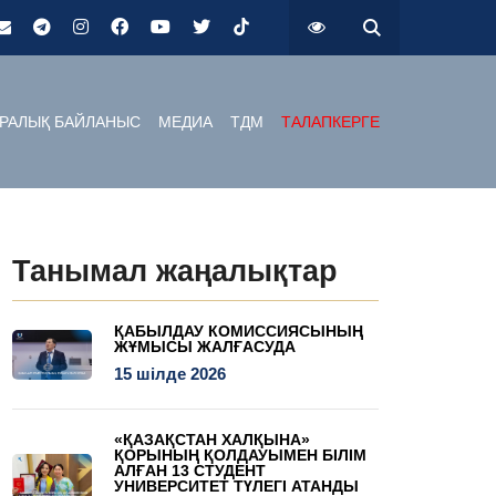
РАЛЫҚ БАЙЛАНЫС
МЕДИА
ТДМ
ТАЛАПКЕРГЕ
Танымал жаңалықтар
ҚАБЫЛДАУ КОМИССИЯСЫНЫҢ
ЖҰМЫСЫ ЖАЛҒАСУДА
15 шілде 2026
«ҚАЗАҚСТАН ХАЛҚЫНА»
ҚОРЫНЫҢ ҚОЛДАУЫМЕН БІЛІМ
АЛҒАН 13 СТУДЕНТ
УНИВЕРСИТЕТ ТҮЛЕГІ АТАНДЫ