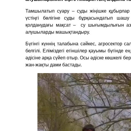
Тамшылатып суару – суды жіңішке құбырлар 
үстіңгі бөлігіне суды бұрқасындатып шаш
қолданудағы мақсат – су шығымдылығын аза
алушыларды машықтандыру.
Бүгінгі күннің талабына сәйкес, агросектор са
белгілі. Еліміздегі егіншілер қауымы бүгінде
әдісіне арқа сүйеп отыр. Осы әдіске көшкелі б
жан-жақты дами бастады.