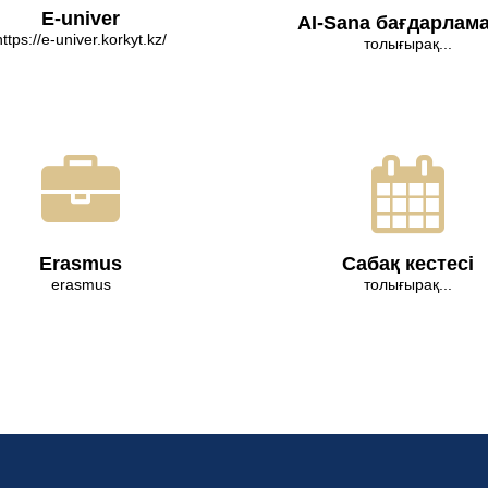
E-univer
AI-Sana бағдарлам
https://e-univer.korkyt.kz/
толығырақ...
Erasmus
Сабақ кестесі
erasmus
толығырақ...