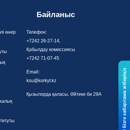
Байланыс
лі өнер
Телефон:
+7242 26-27-14,
Қабылдау комиссиясы
уты
+7242 71-07-45
лық
Бізге хабарлама жіберіңіз
Email:
ksu@korkyt.kz
Қызылорда қаласы, Әйтеке би 29А
калық
титуты