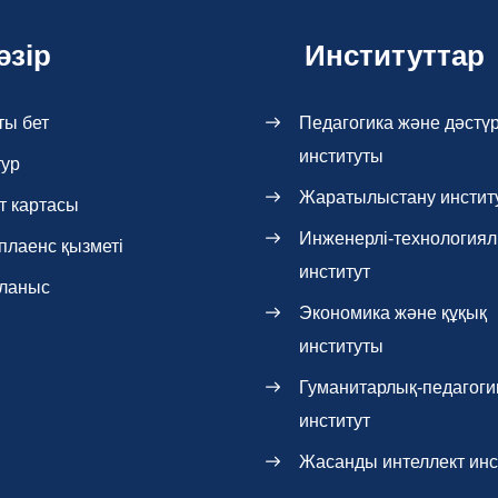
әзір
Институттар
ты бет
Педагогика және дәстүр
институты
тур
Жаратылыстану инстит
т картасы
Инженерлі-технология
плаенс қызметі
институт
ланыс
Экономика және құқық
институты
Гуманитарлық-педагоги
институт
Жасанды интеллект инс