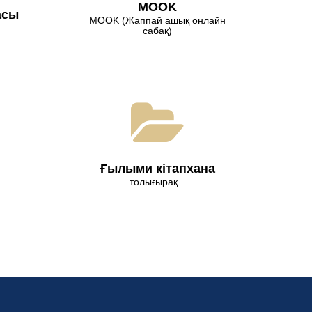
МООK
асы
МООK (Жаппай ашық онлайн
сабақ)
Ғылыми кітапхана
толығырақ...