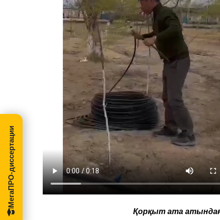
МегаПРО-диссертации
Қорқыт ата атындағ