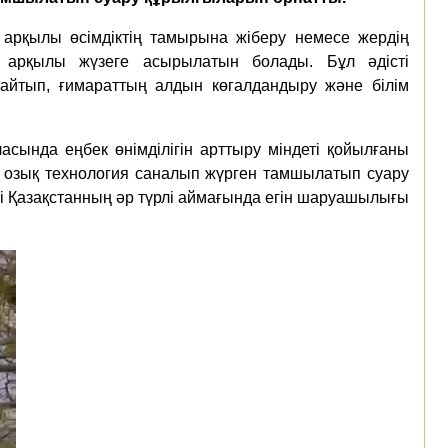
арқылы өсімдіктің тамырына жіберу немесе жердің
у арқылы жүзеге асырылатын болады. Бұл әдісті
йтып, ғимараттың алдын көгалдандыру және білім
ласында еңбек өнiмдiлiгiн арттыру мiндетi қойылғаны
 ең озық технология саналып жүрген тамшылатып суару
ері Қазақстанның әр түрлі аймағында егін шаруашылығы