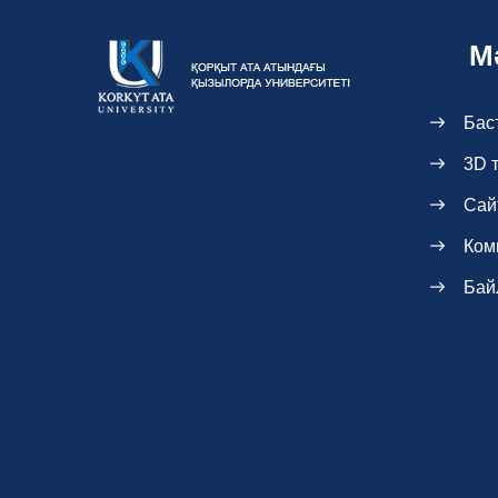
М
Бас
3D 
Сай
Ком
Бай