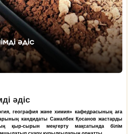
ді әдіс
огия, география және химия» кафедрасының аға
рының кандидаты Самалбек Қосанов жастарды
ың қыр-сырын меңгерту мақсатында білім
амшылатып суару құрылғыларын орнатты.