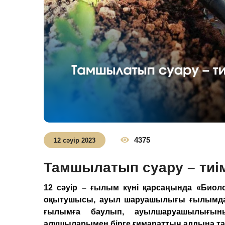
4375
12 сәуір 2023
Тамшылатып суару – тиім
12 сәуір – ғылым күні қарсаңында «Биол
оқытушысы, ауыл шаруашылығы ғылымда
ғылымға баулып, ауылшаруашылығын
алушыларымен бірге ғимараттың алдына т