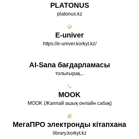
PLATONUS
platonus.kz
E-univer
https://e-univer.korkyt.kz/
AI-Sana бағдарламасы
толығырақ...
МООK
МООK (Жаппай ашық онлайн сабақ)
МегаПРО электронды кітапхана
library.korkyt.kz