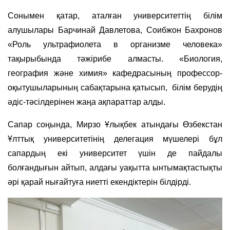
Сонымен қатар, аталған университеттің білім
алушылары Барчинай Давлетова, Соибжон Бахронов
«Роль ультрафиолета в организме человека»
тақырыбында тәжірибе алмасты. «Биология,
география және химия» кафедрасының профессор-
оқытушыларының сабақтарына қатысып, білім берудің
әдіс-тәсілдерінен жаңа ақпараттар алды.
Сапар соңында, Мирзо Ұлықбек атындағы Өзбекстан
Ұлттық университетінің делегация мүшелері бұл
сапардың екі университет үшін де пайдалы
болғандығын айтып, алдағы уақытта ынтымақтастықты
әрі қарай нығайтуға ниетті екендіктерін білдірді.