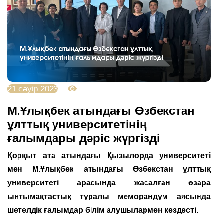
21 сәуір 2023
3354
М.Ұлықбек атындағы Өзбекстан
ұлттық университетінің
ғалымдары дәріс жүргізді
Қорқыт ата атындағы Қызылорда университеті
мен М.Ұлықбек атындағы Өзбекстан ұлттық
университеті арасында жасалған өзара
ынтымақтастық туралы меморандум аясында
шетелдік ғалымдар білім алушылармен кездесті.