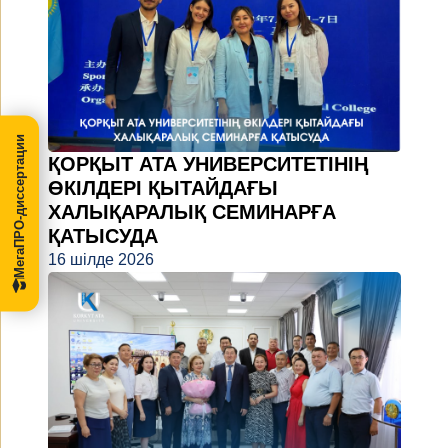
МегаПРО-диссертации
ҚОРҚЫТ АТА УНИВЕРСИТЕТІНІҢ
ӨКІЛДЕРІ ҚЫТАЙДАҒЫ
ХАЛЫҚАРАЛЫҚ СЕМИНАРҒА
ҚАТЫСУДА
16 шілде 2026