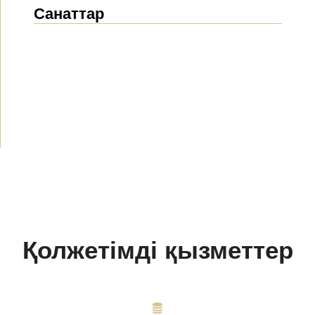
Санаттар
Жаңалықтар
(1914)
Хабарландырулар
(489)
БАҚ біз туралы
(154)
Жобалар
(10)
Қолжетімді қызметтер