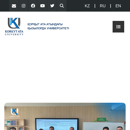
KZ
RU
EN