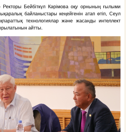
– Ректоры Бейбіткүл Кәрімова оқу орнының ғылыми
ықаралық байланыстары кеңейгенін атап өтіп, Сеул
Ақпараттық технологиялар және жасанды интеллект
ырылатынын айтты.