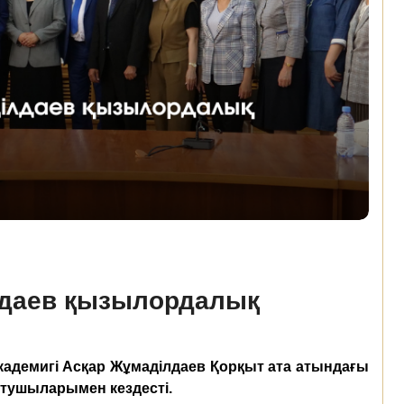
лдаев қызылордалық
адемигі Асқар Жұмаділдаев
Қорқыт ата атындағы
тушыларымен кездесті.