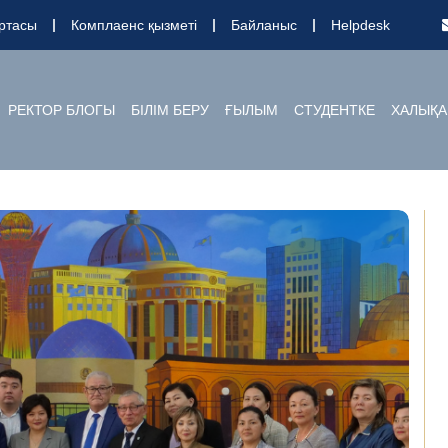
ртасы
Комплаенс қызметі
Байланыс
Helpdesk
РЕКТОР БЛОГЫ
БІЛІМ БЕРУ
ҒЫЛЫМ
СТУДЕНТКЕ
ХАЛЫҚА