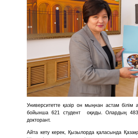
Университетте қазір он мыңнан астам білім
бойынша 621 студент оқиды. Олардың 483-і 
докторант.
Айта кету керек, Қызылорда қаласында Қаза