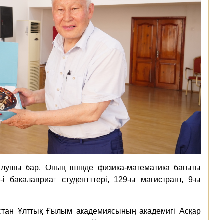
 алушы бар. Оның ішінде физика-математика бағыты
бакалавриат студентттері, 129-ы магистрант, 9-ы
қстан Ұлттық Ғылым академиясының академигі Асқар