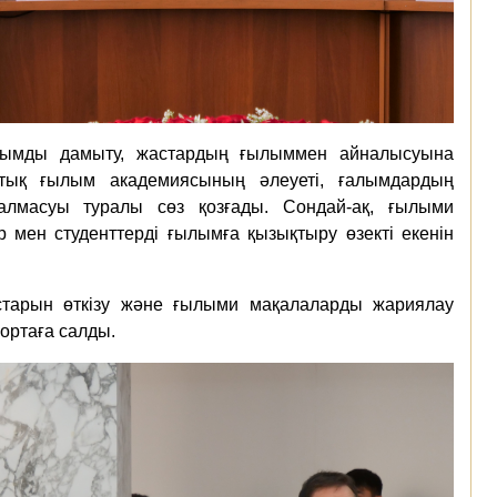
лымды дамыту, жастардың ғылыммен айналысуына
лттық ғылым академиясының әлеуеті, ғалымдардың
алмасуы туралы сөз қозғады. Сондай-ақ, ғылыми
мен студенттерді ғылымға қызықтыру өзекті екенін
старын өткізу және ғылыми мақалаларды жариялау
ортаға салды.