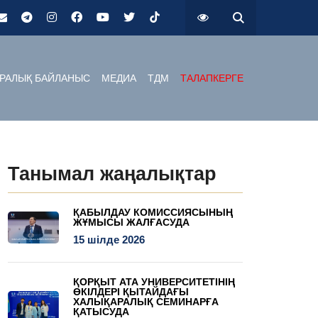
РАЛЫҚ БАЙЛАНЫС
МЕДИА
ТДМ
ТАЛАПКЕРГЕ
Танымал жаңалықтар
ҚАБЫЛДАУ КОМИССИЯСЫНЫҢ
ЖҰМЫСЫ ЖАЛҒАСУДА
15 шілде 2026
ҚОРҚЫТ АТА УНИВЕРСИТЕТІНІҢ
ӨКІЛДЕРІ ҚЫТАЙДАҒЫ
ХАЛЫҚАРАЛЫҚ СЕМИНАРҒА
ҚАТЫСУДА