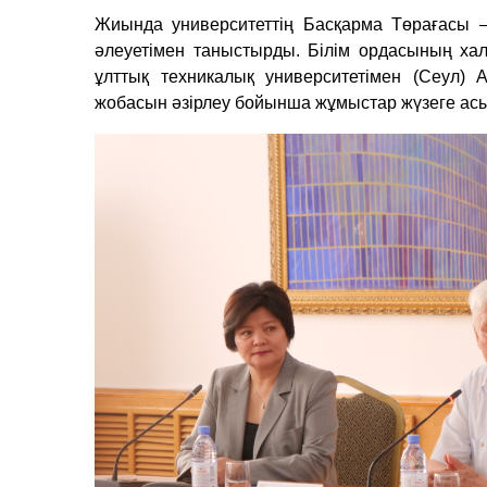
Жиында университеттің Басқарма Төрағасы 
әлеуетімен таныстырды. Білім ордасының хал
ұлттық техникалық университетімен (Сеул) 
жобасын әзірлеу бойынша жұмыстар жүзеге ас