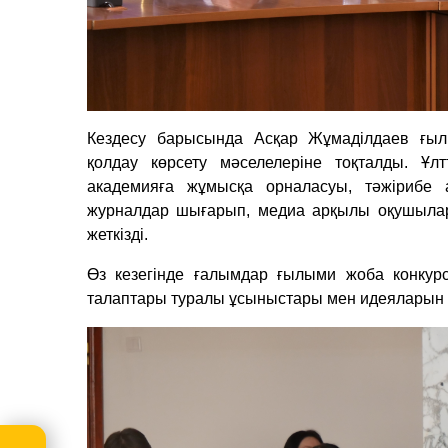
Кездесу барысында Асқар Жұмаділдаев ғы
қолдау көрсету мәселелеріне тоқталды. Ұ
академияға жұмысқа орналасуы, тәжірибе 
журналдар шығарып, медиа арқылы оқушылар 
жеткізді.
Өз кезегінде ғалымдар ғылыми жоба конкур
талаптары туралы ұсыныстары мен идеяларын 