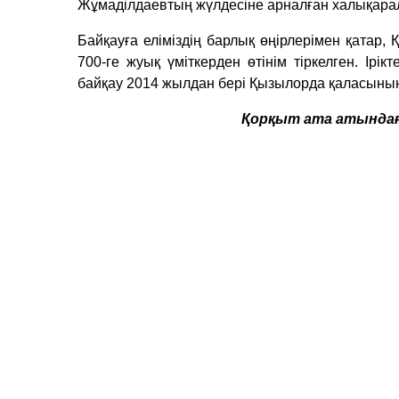
Жұмаділдаевтың жүлдесіне арналған халықара
Байқауға еліміздің барлық өңірлерімен қатар,
700-ге жуық үміткерден өтінім тіркелген. Ірі
байқау 2014 жылдан бері Қызылорда қаласының 
Қорқыт ата атындағ