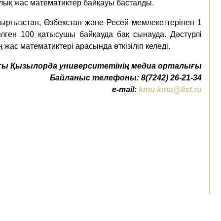
лық жас математиктер байқауы басталды.
 Қырғызстан, Өзбекстан және Ресей мемлекеттерінен 1
ктелген 100 қатысушы байқауда бақ сынауда. Дәстүрлі
жас математиктері арасында өткізіліп келеді.
ы Қызылорда университетінің медиа орталығы
Байланыс телефоны: 8(7242) 26-21-34
e-mail:
kmu.kmu@list.ru