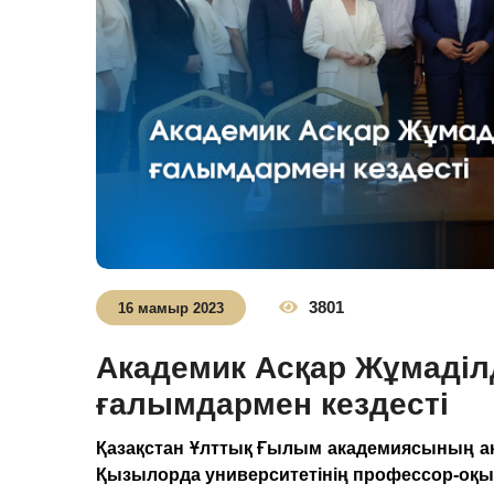
3801
16 мамыр 2023
Академик Асқар Жұмаді
ғалымдармен кездесті
Қазақстан Ұлттық Ғылым академиясының ак
Қызылорда университетінің профессор-оқы