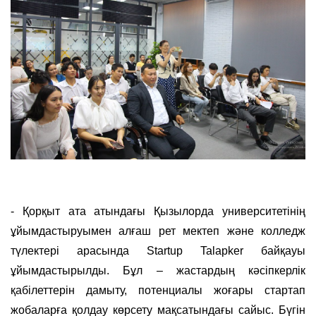
- Қорқыт ата атындағы Қызылорда университетінің
ұйымдастыруымен алғаш рет мектеп және колледж
түлектері арасында Startup Talapker байқауы
ұйымдастырылды. Бұл – жастардың кәсіпкерлік
қабілеттерін дамыту, потенциалы жоғары стартап
жобаларға қолдау көрсету мақсатындағы сайыс. Бүгін