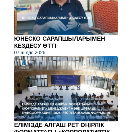
ЮНЕСКО САРАПШЫЛАРЫМЕН
КЕЗДЕСУ ӨТТІ
07 шілде 2026
ЕЛІМІЗДЕ АЛҒАШ РЕТ ӨҢІРЛІК
ФОРМАТТАҒЫ «КОРПОРАТИВТІК