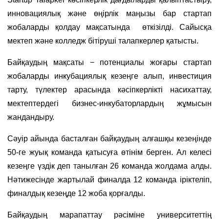
инновациялық және өңірлік маңызы бар стартап
жобаларды қолдау мақсатында өткізілді. Сайысқа
мектеп және колледж бітіруші талапкерлер қатысты.
Байқаудың мақсаты − потенциалы жоғары стартап
жобаларды инкубациялық кезеңге алып, инвестиция
тарту, түлектер арасында кәсіпкерлікті насихаттау,
мектептердегі бизнес-инкубаторлардың жұмысын
жандандыру.
Сәуір айында басталған байқаудың алғашқы кезеңінде
50-ге жуық команда қатысуға өтінім берген. Ал келесі
кезеңге үздік деп танылған 26 команда жолдама алды.
Нәтижесінде жартылай финалда 12 команда іріктеліп,
финалдық кезеңде 12 жоба қорғалды.
Байқаудың марапаттау рәсіміне университеттің