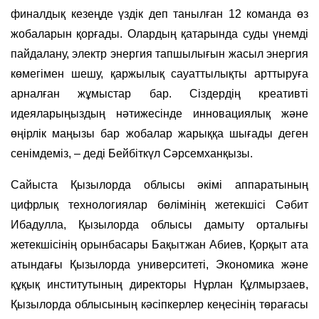
финалдық кезеңде үздік деп танылған 12 команда өз
жобаларын қорғады. Олардың қатарында суды үнемді
пайдалану, электр энергия тапшылығын жасыл энергия
көмегімен шешу, қаржылық сауаттылықты арттыруға
арналған жұмыстар бар. Сіздердің креативті
идеяларыңыздың нәтижесінде инновациялық және
өңірлік маңызы бар жобалар жарыққа шығады деген
сенімдеміз, – деді Бейбіткүл Сәрсемханқызы.
Сайыста Қызылорда облысы әкімі аппаратының
цифрлық технологиялар бөлімінің жетекшісі Сәбит
Ибадулла, Қызылорда облысы дамыту орталығы
жетекшісінің орынбасары Бақытжан Абиев, Қорқыт ата
атындағы Қызылорда университеті, Экономика және
құқық институтының директоры Нұрлан Құлмырзаев,
Қызылорда облысының кәсіпкерлер кеңесінің төрағасы