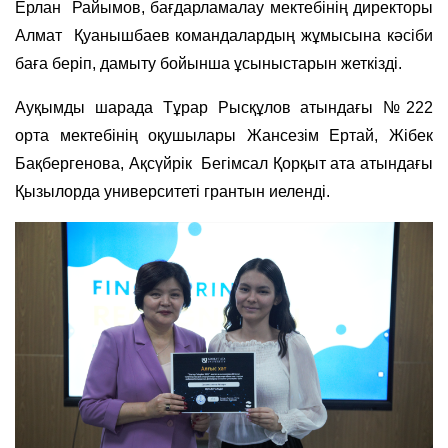
Ерлан Райымов, бағдарламалау мектебінің директоры
Алмат Қуанышбаев командалардың жұмысына кәсіби
баға беріп, дамыту бойынша ұсыныстарын жеткізді.
Ауқымды шарада Тұрар Рысқұлов атындағы №222
орта мектебінің оқушылары Жансезім Ертай, Жібек
Бақбергенова, Ақсүйрік Бегімсал Қорқыт ата атындағы
Қызылорда университеті грантын иеленді.