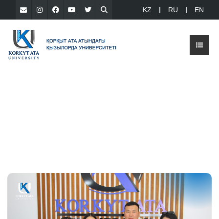
KZ
RU
EN