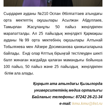
Сырдария ауданы №210 Оспан Әбілпаттаев атындағы
орта мектептің оқушылары Асылжан Абдуллаев,
Тамырлан Жасұланұлы 50 пайыз жеңілдікпен
марапатталды. Ал 25 пайыздық жеңілдікті Қармақшы
ауданы №99 орта мектебінің оқушылары Алтынай
Тобылғиева мен Айзере Досимханова қанжығаларына
байлады. Енді олар Ұлттық бірыңғай тестілеуден шекті
балл жинаған жағдайда қалаған мамандығы бойынша
100 пайыз, 50 пайыз және 25 пайыздық жеңілдікпен
білім ала алады.
Қорқыт ата атындағы Қызылорда
университетінің медиа орталығы
Байланыс телефоны: 87242 26-21-34
e-mail:
kmu.kmu@list.ru