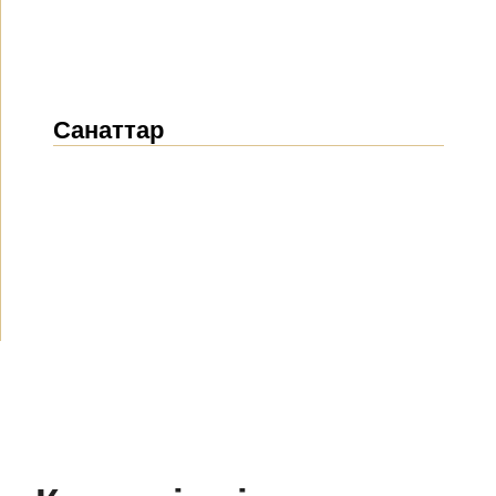
Санаттар
Жаңалықтар
(1911)
Хабарландырулар
(489)
БАҚ біз туралы
(154)
Жобалар
(10)