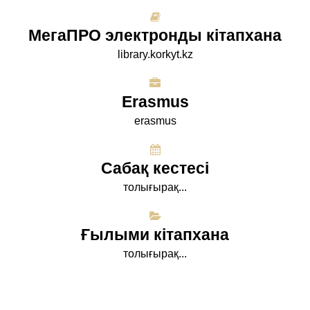
МегаПРО электронды кітапхана
library.korkyt.kz
Erasmus
erasmus
Сабақ кестесі
толығырақ...
Ғылыми кітапхана
толығырақ...