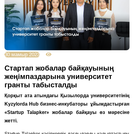
30 мамыр 2023
3866
Стартап жобалар байқауының
жеңімпаздарына университет
гранты табысталды
Қорқыт ата атындағы Қызылорда университетінің
Kyzylorda Hub бизнес-инкубаторы ұйымдастырған
«Startup Talapker» жобалар байқауы өз мәресіне
жетті.
Startup Talapker кәсіпкерлік дағдыларды қалыптастыру,