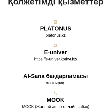
Қолжетімді қызметтер
PLATONUS
platonus.kz
E-univer
https://e-univer.korkyt.kz/
AI-Sana бағдарламасы
толығырақ...
МООK
МООK (Жаппай ашық онлайн сабақ)