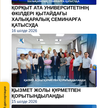
ҚОРҚЫТ АТА УНИВЕРСИТЕТІНІҢ
ӨКІЛДЕРІ ҚЫТАЙДАҒЫ
ХАЛЫҚАРАЛЫҚ СЕМИНАРҒА
ҚАТЫСУДА
16 шілде 2026
МегаПРО-диссертации
ҚЫЗМЕТ ЖОЛЫ ҚҰРМЕТПЕН
ҚОРЫТЫНДЫЛАНДЫ
15 шілде 2026