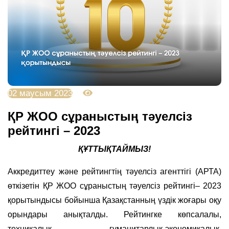
02 маусым 2023
3260
ҚР ЖОО сұраныстың тәуелсіз
рейтингі – 2023
ҚҰТТЫҚТАЙМЫЗ!
Аккредиттеу және рейтингтің тәуелсіз агенттігі (АРТА)
өткізетін ҚР ЖОО сұраныстың тәуелсіз рейтингі– 2023
қорытындысы бойынша Қазақстанның үздік жоғары оқу
орындары анықталды. Рейтингке көпсалалы,
техникалық, гуманитарлық-экономикалық,