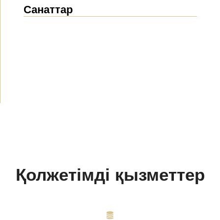
Санаттар
Жаңалықтар
(1914)
Хабарландырулар
(489)
БАҚ біз туралы
(154)
Жобалар
(10)
Қолжетімді қызметтер