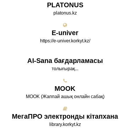
PLATONUS
platonus.kz
E-univer
https://e-univer.korkyt.kz/
AI-Sana бағдарламасы
толығырақ...
МООK
МООK (Жаппай ашық онлайн сабақ)
МегаПРО электронды кітапхана
library.korkyt.kz