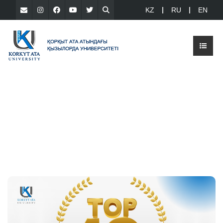
KZ
RU
EN