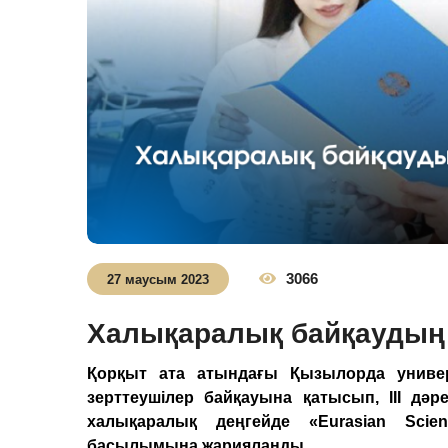
3066
27 маусым 2023
Халықаралық байқаудың 
Қорқыт ата атындағы Қызылорда универс
зерттеушілер байқауына қатысып, ІІІ дә
халықаралық деңгейде «Eurasian Scient
басылымына жарияланды.