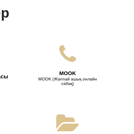
ер
МООK
асы
МООK (Жаппай ашық онлайн
сабақ)