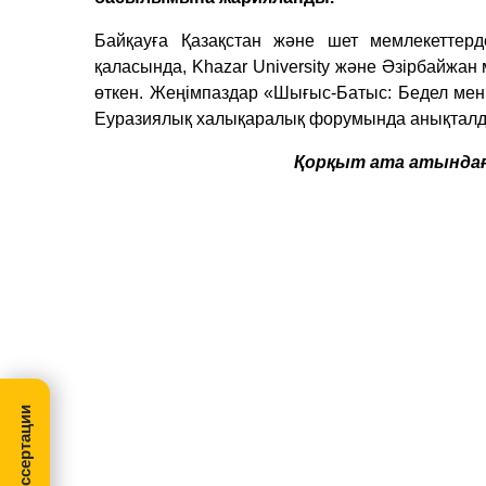
Байқауға Қазақстан және шет мемлекеттер
қаласында, Khazar University және Әзірбайжан 
өткен. Жеңімпаздар «Шығыс-Батыс: Бедел мен
Еуразиялық халықаралық форумында анықталд
Қорқыт ата атындағ