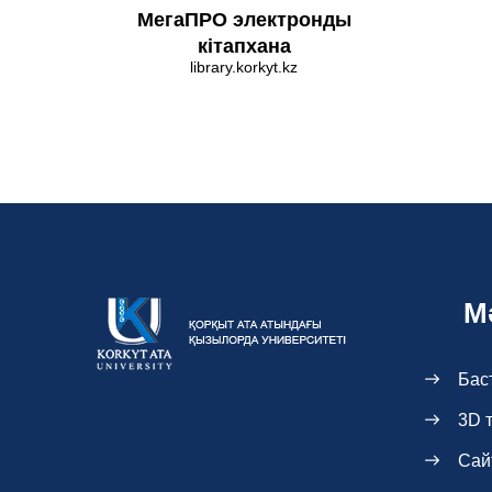
МегаПРО электронды
кітапхана
library.korkyt.kz
М
Бас
3D 
Сай