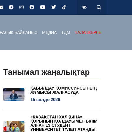
РАЛЫҚ БАЙЛАНЫС
МЕДИА
ТДМ
ТАЛАПКЕРГЕ
Танымал жаңалықтар
ҚАБЫЛДАУ КОМИССИЯСЫНЫҢ
ЖҰМЫСЫ ЖАЛҒАСУДА
15 шілде 2026
«ҚАЗАҚСТАН ХАЛҚЫНА»
ҚОРЫНЫҢ ҚОЛДАУЫМЕН БІЛІМ
АЛҒАН 13 СТУДЕНТ
УНИВЕРСИТЕТ ТҮЛЕГІ АТАНДЫ