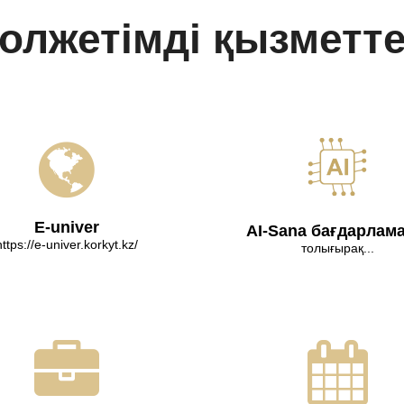
олжетімді қызметт
E-univer
AI-Sana бағдарлам
https://e-univer.korkyt.kz/
толығырақ...