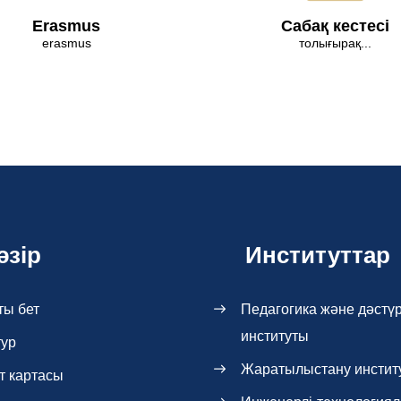
Erasmus
Сабақ кестесі
erasmus
толығырақ...
әзір
Институттар
ты бет
Педагогика және дәстүр
институты
тур
Жаратылыстану инстит
т картасы