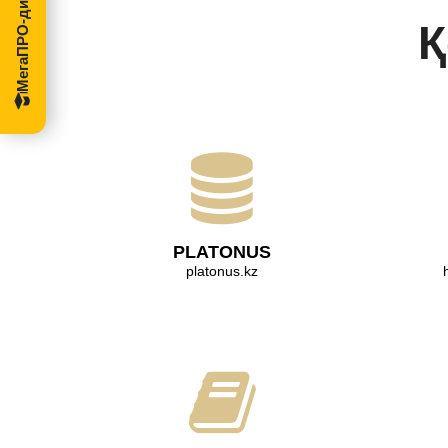
МегаПРО-диссертации
Қ
PLATONUS
platonus.kz