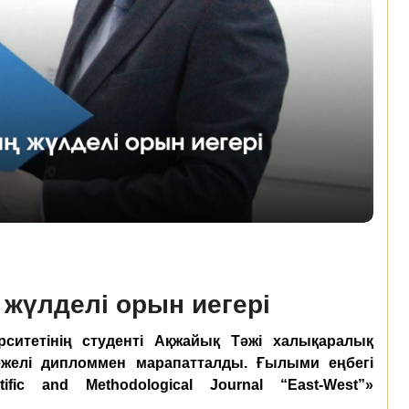
жүлделі орын иегері
итетінің студенті Ақжайық Тәжі халықаралық
режелі дипломмен марапатталды. Ғылыми еңбегі
ific and Methodological Journal “East-West”»