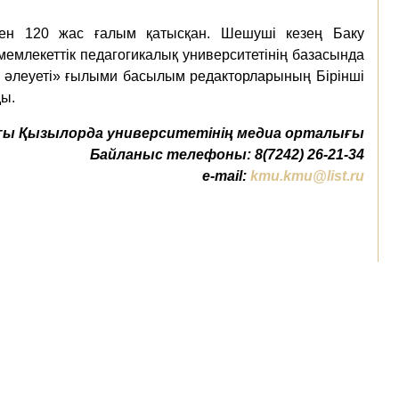
ден 120 жас ғалым қатысқан. Шешуші кезең Баку
мемлекеттік педагогикалық университетінің базасында
 әлеуеті» ғылыми басылым редакторларының Бірінші
ы.
ы Қызылорда университетінің медиа орталығы
Байланыс телефоны: 8(7242) 26-21-34
e-mail:
kmu.kmu@list.ru