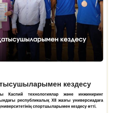
қатысушыларымен кездесу
ғы Каспий технологиялар және инжиниринг
сындағы республикалық ХІІ жазғы универсиадаға
ниверситетінің спортшыларымен кездесу өтті.