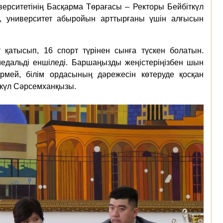
рситетінің Басқарма Төрағасы – Ректоры Бейбіткүл
п, университет абыройын арттырғаны үшін алғысын
 қатысып, 16 спорт түрінен сынға түскен болатын.
едальді еншіледі. Баршаңызды жеңістеріңізбен шын
рмей, білім ордасының дәрежесін көтеруде қосқан
ін», - деді Бейбіткүл Сәрсемханқызы.