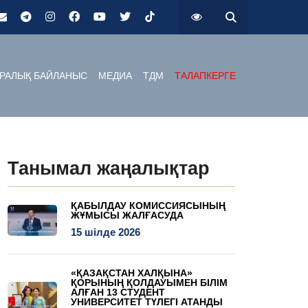
РАЛЫҚ БАЙЛАНЫС
МЕДИА
ТДМ
ТАЛАПКЕРГЕ
Танымал жаңалықтар
ҚАБЫЛДАУ КОМИССИЯСЫНЫҢ
ЖҰМЫСЫ ЖАЛҒАСУДА
15 шілде 2026
«ҚАЗАҚСТАН ХАЛҚЫНА»
ҚОРЫНЫҢ ҚОЛДАУЫМЕН БІЛІМ
АЛҒАН 13 СТУДЕНТ
УНИВЕРСИТЕТ ТҮЛЕГІ АТАНДЫ