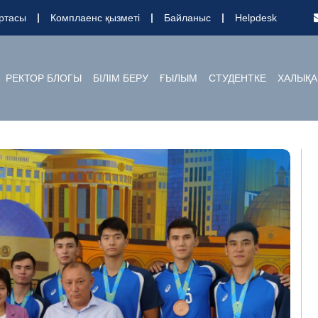
ртасы
Комплаенс қызметі
Байланыс
Helpdesk
РЕКТОР БЛОГЫ
БІЛІМ БЕРУ
ҒЫЛЫМ
СТУДЕНТКЕ
ХАЛЫҚА