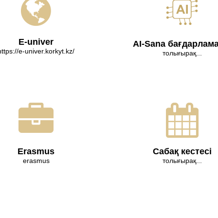
E-univer
AI-Sana бағдарлам
https://e-univer.korkyt.kz/
толығырақ...
Erasmus
Сабақ кестесі
erasmus
толығырақ...