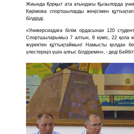
Жиында Қорқыт ата атындағы Қызылорда униве
Кәрімова спортшыларды жеңісімен құттықта
білдірді.
«Универсиадаға білім ордасынан 120 студент
Спортшыларымыз 7 алтын, 8 күміс, 22 қола м
жүректен құттықтаймын! Намысты қолдан бе
үлестеріңіз үшін алғыс білдірем