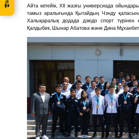
Айта кетейік, ХІІ жазғы универсиада ойындар
тамыз аралығында Қытайдың Чэнду қаласына 
Халықаралық додада дзюдо спорт түрінен е
Қалдыбек, Шынар Абатова және Дина Мұханбе