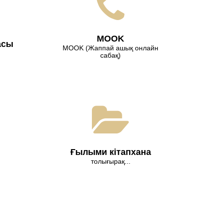
МООK
асы
МООK (Жаппай ашық онлайн
сабақ)
Ғылыми кітапхана
толығырақ...