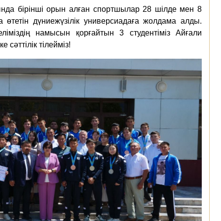
ында бірінші орын алған спортшылар 28 шілде мен 8
өтетін дүниежүзілік универсиадаға жолдама алды.
ліміздің намысын қорғайтын 3 студентіміз Айғали
тке сәттілік тілейміз!