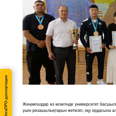
МегаПРО-диссертации
Жеңімпаздар өз кезегінде университет басшыл
үшін ризашылықтарын жеткізіп, оқу ордасына а