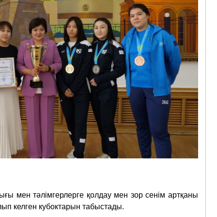
ығы мен тәлімгерлерге қолдау мен зор сенім артқаны
лып келген кубоктарын табыстады.