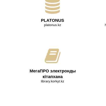
PLATONUS
platonus.kz
МегаПРО электронды
кітапхана
library.korkyt.kz