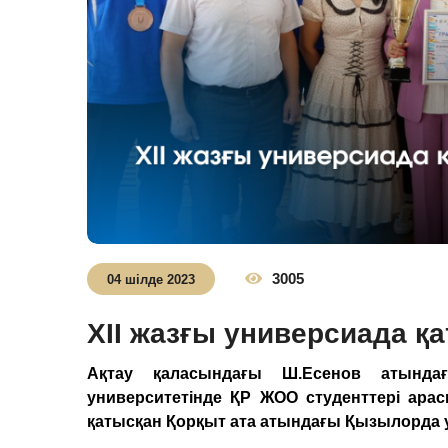
3005
04 шілде 2023
ХІІ жазғы универсиада 
Ақтау қаласындағы Ш.Есенов атында
университетінде ҚР ЖОО студенттері ара
қатысқан Қорқыт ата атындағы Қызылорда у