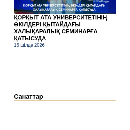
ҚОРҚЫТ АТА УНИВЕРСИТЕТІНІҢ
ӨКІЛДЕРІ ҚЫТАЙДАҒЫ
ХАЛЫҚАРАЛЫҚ СЕМИНАРҒА
ҚАТЫСУДА
16 шілде 2026
Санаттар
Жаңалықтар
(1912)
Хабарландырулар
(489)
БАҚ біз туралы
(154)