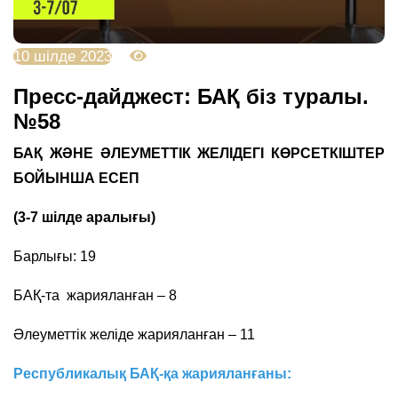
10 шілде 2023
3233
Пресс-дайджест: БАҚ біз туралы.
№58
БАҚ ЖӘНЕ ӘЛЕУМЕТТІК ЖЕЛІДЕГІ КӨРСЕТКІШТЕР
БОЙЫНША
ЕСЕП
(3-7 шілде аралығы)
Барлығы: 19
БАҚ-та жарияланған – 8
Әлеуметтік желіде жарияланған – 11
Республикалық БАҚ-қа жарияланғаны: