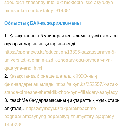
seoultech-zhasandy-intellekt-mektebin-iske-asyrudyn-
birinshi-kezeni-bastaldy_81488/
Облыстық БАҚ-қа жарияланғаны
1. Қазақстанның 5 университеті әлемнің үздік жоғары
оқу орындарының қатарына енді
https://opennews.kz/education/13396-qazaqstannyn-5-
universiteti-alemnin-uzdik-zhogary-oqu-oryndarynyn-
qataryna-endi.html
2.
Қазақстанда бірнеше шетелдік ЖОО-ның
филиалдары ашылады
https://aikyn.kz/252557/k-azak-
standa-birneshe-sheteldik-zhoo-nyn--filialdary-ashylady
3. IteachMe бағдарламасының ақпараттық жұмыстары
аяқталды
https://syrboyi.kz/akparat/iteachme-
baghdarlamasynyng-aqparattyq-zhumystary-ajaqtaldy-
145028/