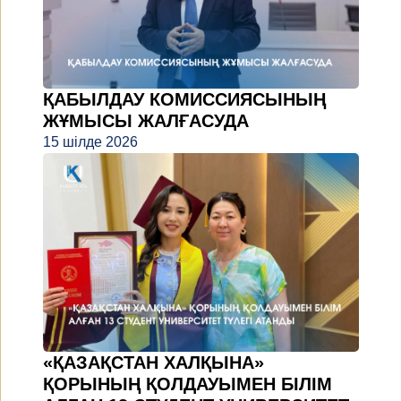
ҚАБЫЛДАУ КОМИССИЯСЫНЫҢ
ЖҰМЫСЫ ЖАЛҒАСУДА
15 шілде 2026
«ҚАЗАҚСТАН ХАЛҚЫНА»
ҚОРЫНЫҢ ҚОЛДАУЫМЕН БІЛІМ