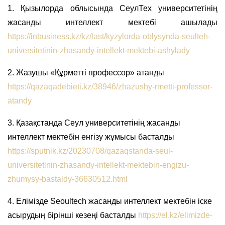
1. Қызылорда облысында СеулТех университетінің
жасанды интеллект мектебі ашылады
https://inbusiness.kz/kz/last/kyzylorda-oblysynda-seulteh-
universitetinin-zhasandy-intellekt-mektebi-ashylady
2. Жазушы «Құрметті профессор» атанды
https://qazaqadebieti.kz/38946/zhazushy-rmetti-professor-
atandy
3. Қазақстанда Сеул университетінің жасанды
интеллект мектебін енгізу жұмысы басталды
https://sputnik.kz/20230708/qazaqstanda-seul-
universitetinin-zhasandy-intellekt-mektebin-engizu-
zhumysy-bastaldy-36630512.html
4. Елімізде Seoultech жасанды интеллект мектебін іске
асырудың бірінші кезеңі басталды
https://el.kz/elimizde-