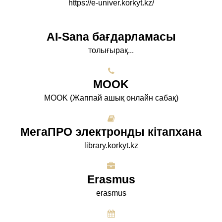
https://e-univer.korkyt.kz/
AI-Sana бағдарламасы
толығырақ...
МООK
МООK (Жаппай ашық онлайн сабақ)
МегаПРО электронды кітапхана
library.korkyt.kz
Erasmus
erasmus