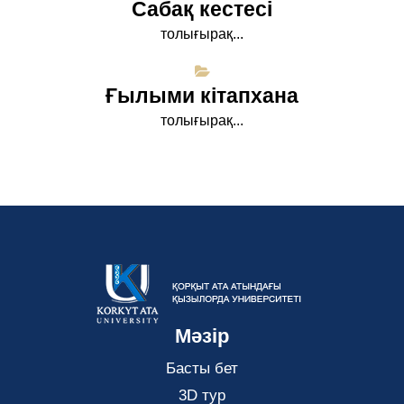
Сабақ кестесі
толығырақ...
Ғылыми кітапхана
толығырақ...
Мәзір
Басты бет
3D тур