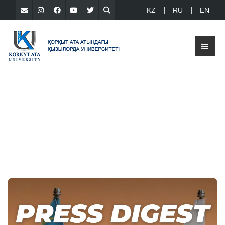
KZ
RU
EN