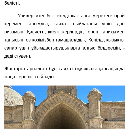
бөлісті.
- Университет біз секілді жастарға мерекеге орай
керемет танымдық саяхат сыйлағаны үшін дән
ризамын. Қасиетті, киелі жерлердің терең тарихымен
танысып, өз көзімізбен тамашаладық. Көңілді, қызықты
сапар үшін ұйымдастырушыларға алғыс білдіремін, -
деді студент.
Жастарға арналған бұл саяхат оқу жылы қарсаңында
жаңа серпіліс сыйлады.