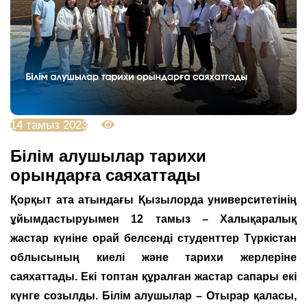
14 тамыз 2023
2822
Білім алушылар тарихи
орындарға саяхаттады
Қорқыт ата атындағы Қызылорда университетінің
ұйымдастыруымен 12 тамыз – Халықаралық
жастар күніне орай белсенді студенттер Түркістан
облысының киелі және тарихи жерлеріне
саяхаттады. Екі топтан құралған жастар сапары екі
күнге созылды. Білім алушылар – Отырар қаласы,