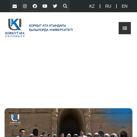
KZ
RU
EN