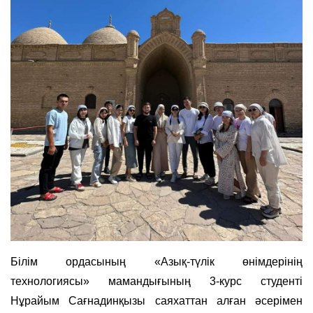
Білім ордасының «Азық-түлік өнімдерінің
технологиясы» мамандығының 3-курс студенті
Нұрайым Сағнадинқызы саяхаттан алған әсерімен