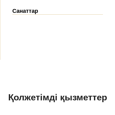
Санаттар
Жаңалықтар
(1914)
Хабарландырулар
(489)
БАҚ біз туралы
(154)
Жобалар
(10)
Қолжетімді қызметтер