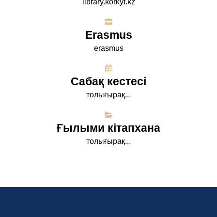
library.korkyt.kz
Erasmus
erasmus
Сабақ кестесі
толығырақ...
Ғылыми кітапхана
толығырақ...