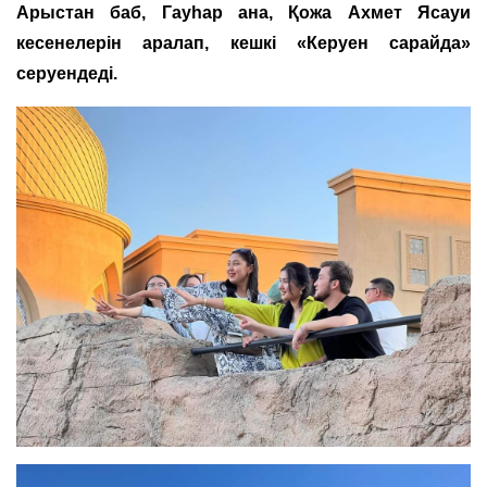
Арыстан баб, Гауһар ана, Қожа Ахмет Ясауи
кесенелерін аралап, кешкі «Керуен сарайда»
серуендеді.