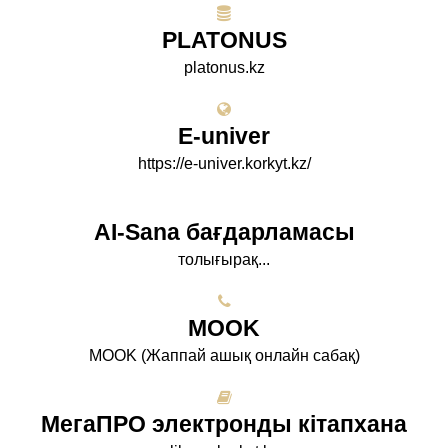
PLATONUS
platonus.kz
E-univer
https://e-univer.korkyt.kz/
AI-Sana бағдарламасы
толығырақ...
МООK
МООK (Жаппай ашық онлайн сабақ)
МегаПРО электронды кітапхана