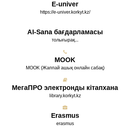
E-univer
https://e-univer.korkyt.kz/
AI-Sana бағдарламасы
толығырақ...
МООK
МООK (Жаппай ашық онлайн сабақ)
МегаПРО электронды кітапхана
library.korkyt.kz
Erasmus
erasmus