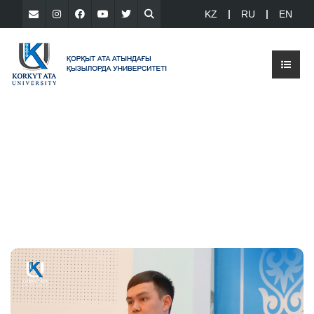
KZ
RU
EN