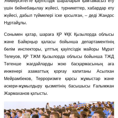
Университетте қауіпсіздік шараларын қамтамасыз ету
үшін бейнебақылау жүйесі, турникеттер, хабардар ету
жүйесі, дабыл түймелері іске қосылған, – деді Жандос
Нұртайұлы.
Сонымен қатар, шараға ҚР ҰҚК Қызылорда облысы
және Байқоңыр қаласы бойынша департаментінің
бөлім инспекторы, ұлттық қауіпсіздік майоры Мұрат
Телеуов, ҚР ТЖМ Қызылорда облысы бойынша ТЖД
Төтенше жағдайларды жою басқармасының аға
инженері азаматтық қорғау капитаны Асылхан
Мейрамбеков, Терроризмге қарсы жұмыстар және
әскери-жұмылдыру қызметінің басышысы Ғалымжан
Жармаханов қатысты.