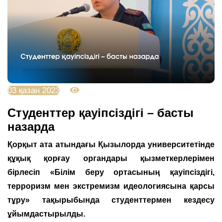
03 қазан 2023
3402
Студенттер қауіпсіздігі – басты
назарда
Қорқыт ата атындағы Қызылорда университетінде
құқық қорғау органдары қызметкерлерімен
бірлесіп «Білім беру ортасының қауіпсіздігі,
терроризм мен экстремизм идеологиясына қарсы
тұру» тақырыбында студенттермен кездесу
ұйымдастырылды.