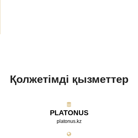
БАҚ біз туралы
(154)
Жобалар
(10)
Қолжетімді қызметтер
PLATONUS
platonus.kz