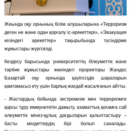
Жиында
оқу орнының білім алушыларына «Терроризм
деген не және одан қорғалу іс-әрекеттері», «Эвакуация
кезіндегі әрекеттер» тақырыбында түсіндірме
жұмыстары жүргізілді.
Кездесу барысында университеттің Әлеуметтік және
тәрбие жұмыстары жөніндегі проректоры Жандос
Базартай оқу орнында қауіпсіздік шараларын
қамтамасыз ету үшін барлық жағдай жасалғанын айтты.
- Жастардың бойында экстремизм мен терроризмге
қарсы тұру иммунитетін дамыту, азаматтық қоғамға сай
әлеуметтік мінез-құлық дағдыларын қалыптастыру –
басты міндеттердің бірі болып саналады.