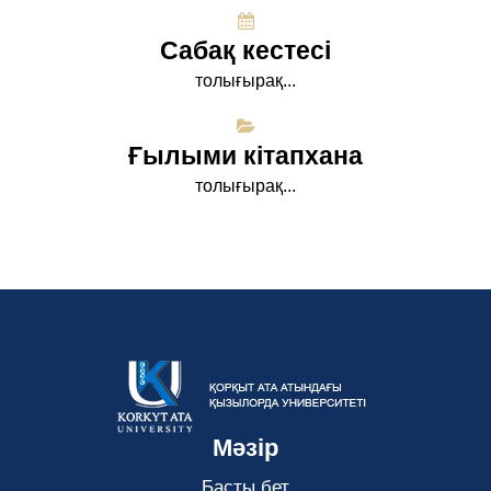
Сабақ кестесі
толығырақ...
Ғылыми кітапхана
толығырақ...
Мәзір
Басты бет