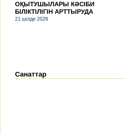
ОҚЫТУШЫЛАРЫ КӘСІБИ
БІЛІКТІЛІГІН АРТТЫРУДА
21 шілде 2026
Санаттар
Жаңалықтар
(1914)
Хабарландырулар
(489)
БАҚ біз туралы
(154)
Жобалар
(10)