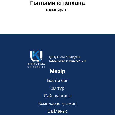
Ғылыми кітапхана
толығырақ...
Мәзір
Басты бет
3D тур
Сайт картасы
Комплаенс қызметі
Байланыс