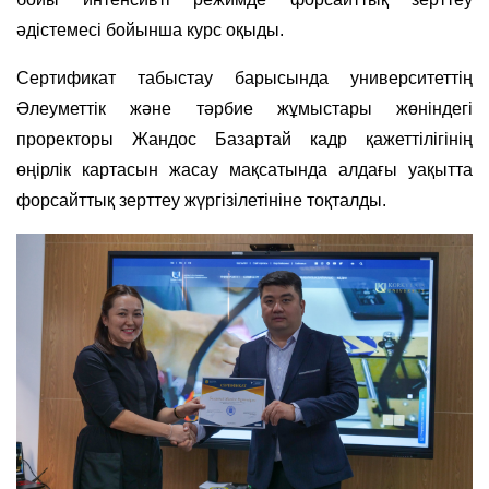
әдістемесі бойынша курс оқыды.
Сертификат табыстау барысында университеттің
Әлеуметтік және тәрбие жұмыстары жөніндегі
проректоры Жандос Базартай кадр қажеттілігінің
өңірлік картасын жасау мақсатында алдағы уақытта
форсайттық зерттеу жүргізілетініне тоқталды.