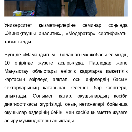
Университет қызметкерлеріне семинар соңында
«Жинақтаушы аналитик», «Модератор» сертификаты
табысталды.
Бүгінде «Мамандығым – болашағым» жобасы еліміздің
10 өңірінде жүзеге асырылуда. Павлодар және
Маңғыстау облыстары өңірлік кадрларға қажеттілік
картасын әзірлеуді аяқтап, осы өңірлердің басым
секторларының қатарынан келешегі бар кәсіптерді
анықтады. Сонымен қатар, оқушылардың кәсіби
диагностикасы жүргізілді, оның нәтижелері бойынша
оқушылар өздерінің бейіні мен кәсіби қызметте жүзеге
асыру мүмкіндіктерін анықтады.