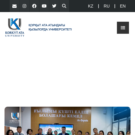
KZ
RU
EN