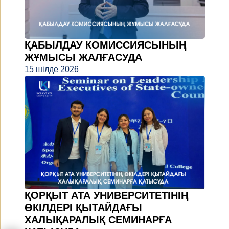
ҚАБЫЛДАУ КОМИССИЯСЫНЫҢ
ЖҰМЫСЫ ЖАЛҒАСУДА
15 шілде 2026
ҚОРҚЫТ АТА УНИВЕРСИТЕТІНІҢ
ӨКІЛДЕРІ ҚЫТАЙДАҒЫ
ХАЛЫҚАРАЛЫҚ СЕМИНАРҒА