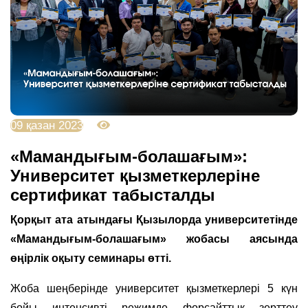
09 қазан 2023
3054
«Мамандығым-болашағым»:
Университет қызметкерлеріне
сертификат табысталды
Қорқыт ата атындағы Қызылорда университетінде
«Мамандығым-болашағым» жобасы аясында
өңірлік оқыту семинары өтті.
Жоба шеңберінде университет қызметкерлері 5 күн
бойы интенсивті режимде форсайттық зерттеу