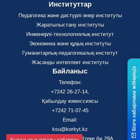
Институттар
Педагогика және дәстүрлі өнер институты
Жаратылыстану институты
Инженерлі-технологиялық институт
Экономика және құқық институты
Гуманитарлық-педагогикалық институт
Жасанды интеллект институты
Бізге хабарлама жіберіңіз
Байланыс
Телефон:
+7242 26-27-14,
Қабылдау комиссиясы
+7242 71-07-45
Email:
ksu@korkyt.kz
Қызылорда қаласы, Әйтеке би 29А
Бұзушылық туралы хабарлау