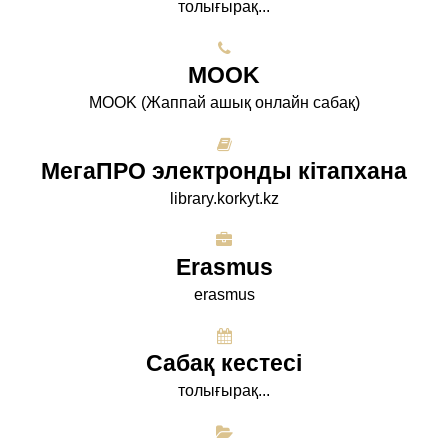
толығырақ...
МООK
МООK (Жаппай ашық онлайн сабақ)
МегаПРО электронды кітапхана
library.korkyt.kz
Erasmus
erasmus
Сабақ кестесі
толығырақ...