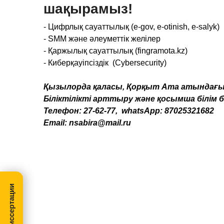
шақырамыз!
- Цифрлық сауаттылық (e-gov, e-otinish, e-salyk)
- SMM және әлеуметтік желілер
- Қаржылық сауаттылық
(fingramota.kz)
- Киберқауіпсіздік (Cybersecurity)
Қызылорда қаласы, Қорқыт Ата атын
Біліктілікті арттыру және қосымша білім
Телефон: 27-62-77, whatsApp: 87025321682
Email:
nsabira@mail.ru