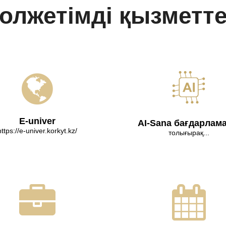
олжетімді қызметт
E-univer
AI-Sana бағдарлам
https://e-univer.korkyt.kz/
толығырақ...