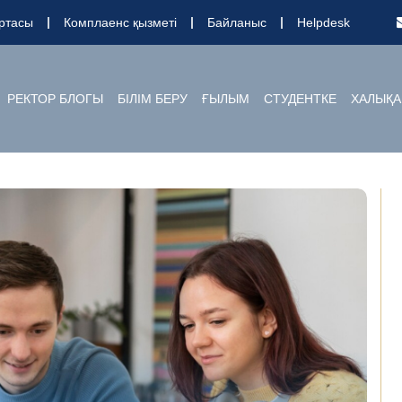
ртасы
Комплаенс қызметі
Байланыс
Helpdesk
РЕКТОР БЛОГЫ
БІЛІМ БЕРУ
ҒЫЛЫМ
СТУДЕНТКЕ
ХАЛЫҚА