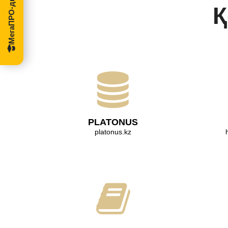
МегаПРО-диссертации
Қ
PLATONUS
platonus.kz