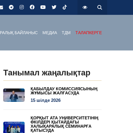
РАЛЫҚ БАЙЛАНЫС
МЕДИА
ТДМ
ТАЛАПКЕРГЕ
Танымал жаңалықтар
ҚАБЫЛДАУ КОМИССИЯСЫНЫҢ
ЖҰМЫСЫ ЖАЛҒАСУДА
15 шілде 2026
ҚОРҚЫТ АТА УНИВЕРСИТЕТІНІҢ
ӨКІЛДЕРІ ҚЫТАЙДАҒЫ
ХАЛЫҚАРАЛЫҚ СЕМИНАРҒА
ҚАТЫСУДА