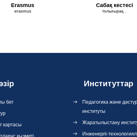
Erasmus
Сабақ кестесі
erasmus
толығырақ...
әзір
Институттар
ты бет
Педагогика және дәстүр
институты
тур
Жаратылыстану инстит
т картасы
Инженерлі-технология
плаенс қызметі