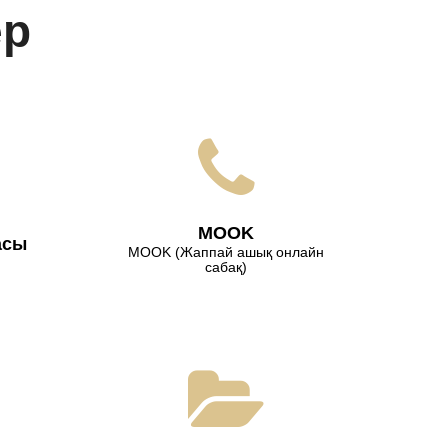
ер
МООK
асы
МООK (Жаппай ашық онлайн
сабақ)