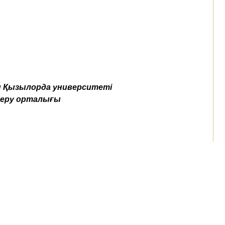
дағы Қызылорда университеті
 беру орталығы