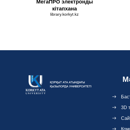
МегаПРО электронды
кітапхана
library.korkyt.kz
М
Бас
3D 
Сай
Ком