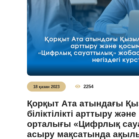
2254
18 қазан 2023
Қорқыт Ата атындағы Қы
біліктілікті арттыру жән
орталығы «Цифрлық сау
асыру мақсатында ақылы 