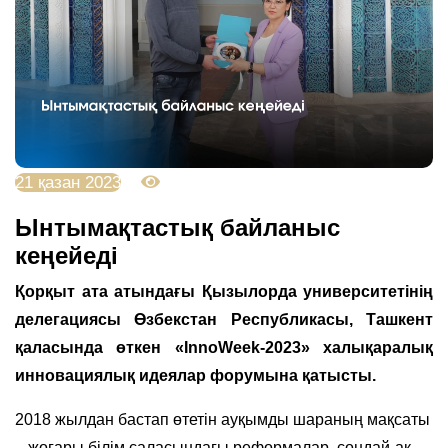
21 қазан 2023
3077
Ынтымақтастық байланыс
кеңейеді
Қорқыт ата атындағы Қызылорда университетінің
делегациясы Өзбекстан Республикасы, Ташкент
қаласында өткен «InnoWeek-2023» халықаралық
инновациялық идеялар форумына қатысты.
2018 жылдан бастап өтетін ауқымды шараның мақсаты
– жоғары білім саласындағы реформалар, сондай-ақ