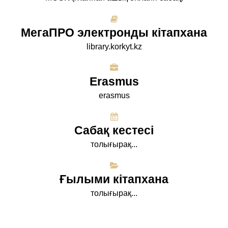
МегаПРО электронды кітапхана
library.korkyt.kz
Erasmus
erasmus
Сабақ кестесі
толығырақ...
Ғылыми кітапхана
толығырақ...