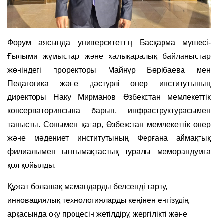
Форум аясында университеттің Басқарма мүшесі-
Ғылыми жұмыстар және халықаралық байланыстар
жөніндегі проректоры Майнұр Бөрібаева мен
Педагогика және дәстүрлі өнер институтының
директоры Наку Мирманов Өзбекстан мемлекеттік
консерваториясына барып, инфраструктурасымен
танысты. Сонымен қатар, Өзбекстан мемлекеттік өнер
және мәдениет институтының Ферғана аймақтық
филиалымен ынтымақтастық туралы меморандумға
қол қойылды.
Құжат болашақ мамандарды белсенді тарту,
инновациялық технологияларды кеңінен енгізудің
арқасында оқу процесін жетілдіру, жергілікті және