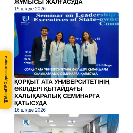
ЖҰМЫСЫ ЖАЛҒАСУДА
15 шілде 2026
МегаПРО-диссертации
ҚОРҚЫТ АТА УНИВЕРСИТЕТІНІҢ
ӨКІЛДЕРІ ҚЫТАЙДАҒЫ
ХАЛЫҚАРАЛЫҚ СЕМИНАРҒА
ҚАТЫСУДА
16 шілде 2026