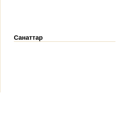
Санаттар
Жаңалықтар
(1914)
Хабарландырулар
(489)
БАҚ біз туралы
(154)
Жобалар
(10)