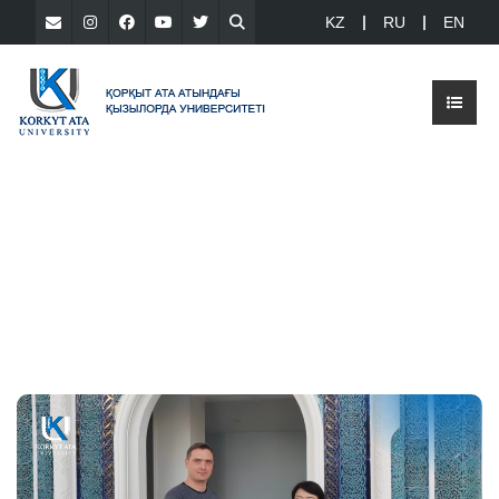
KZ
RU
EN