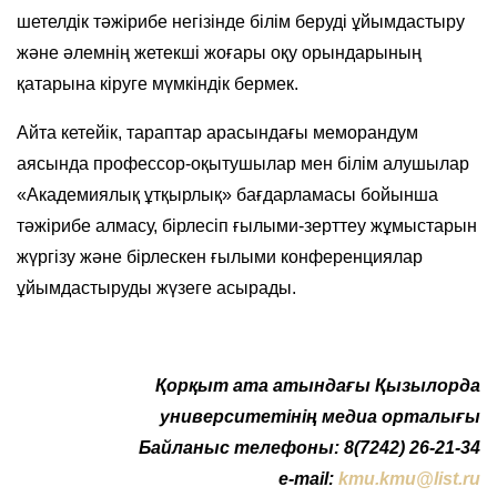
шетелдік тәжірибе негізінде білім беруді ұйымдастыру
және әлемнің жетекші жоғары оқу орындарының
қатарына кіруге мүмкіндік бермек.
Айта кетейік, тараптар арасындағы меморандум
аясында профессор-оқытушылар мен білім алушылар
«Академиялық ұтқырлық» бағдарламасы бойынша
тәжірибе алмасу, бірлесіп ғылыми-зерттеу жұмыстарын
жүргізу және бірлескен ғылыми конференциялар
ұйымдастыруды жүзеге асырады.
Қ
орқыт ата атындағы Қызылорда
университетінің медиа орталығы
Байланыс телефоны: 8(7242) 26-21-34
e-mail:
kmu.kmu@list.ru