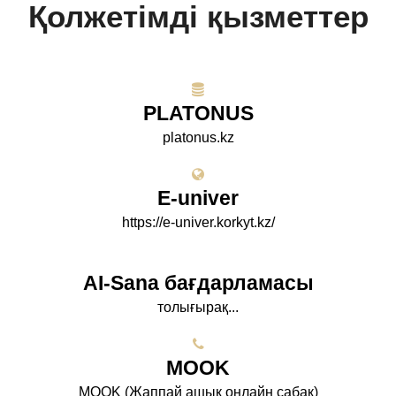
Қолжетімді қызметтер
PLATONUS
platonus.kz
E-univer
https://e-univer.korkyt.kz/
AI-Sana бағдарламасы
толығырақ...
МООK
МООK (Жаппай ашық онлайн сабақ)