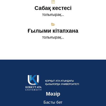
Сабақ кестесі
толығырақ...
Ғылыми кітапхана
толығырақ...
Мәзір
Басты бет