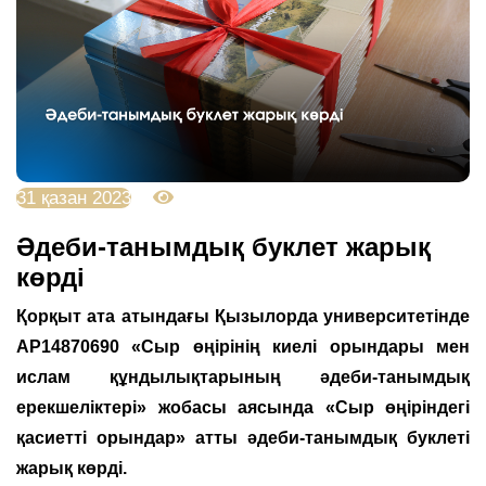
31 қазан 2023
3122
Әдеби-танымдық буклет жарық
көрді
Қорқыт ата атындағы Қызылорда университетінде
АР14870690 «Сыр өңірінің киелі орындары мен
ислам құндылықтарының әдеби-танымдық
ерекшеліктері» жобасы аясында «Сыр өңіріндегі
қасиетті орындар» атты әдеби-танымдық буклеті
жарық көрді.