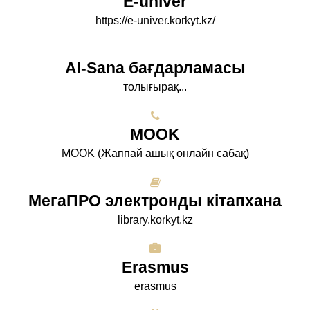
E-univer
https://e-univer.korkyt.kz/
AI-Sana бағдарламасы
толығырақ...
МООK
МООK (Жаппай ашық онлайн сабақ)
МегаПРО электронды кітапхана
library.korkyt.kz
Erasmus
erasmus