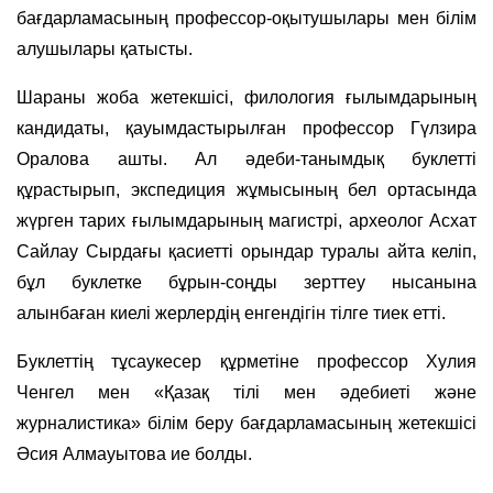
бағдарламасының профессор-оқытушылары мен білім
алушылары қатысты.
Шараны жоба жетекшісі, филология ғылымдарының
кандидаты, қауымдастырылған профессор Гүлзира
Оралова ашты. Ал әдеби-танымдық буклетті
құрастырып, экспедиция жұмысының бел ортасында
жүрген тарих ғылымдарының магистрі, археолог Асхат
Сайлау Сырдағы қасиетті орындар туралы айта келіп,
бұл буклетке бұрын-соңды зерттеу нысанына
алынбаған киелі жерлердің енгендігін тілге тиек етті.
Буклеттің тұсаукесер құрметіне профессор Хулия
Ченгел мен «Қазақ тілі мен әдебиеті және
журналистика» білім беру бағдарламасының жетекшісі
Әсия Алмауытова ие болды.