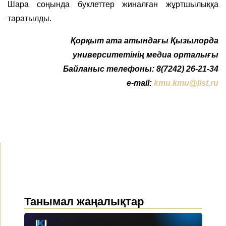
Шара соңында буклеттер жиналған жұртшылыққа
таратылды.
Қ
орқыт ата атындағы Қызылорда
университетінің медиа орталығы
Байланыс телефоны: 8(7242) 26-21-34
e-mail:
kmu.kmu@list.ru
Танымал жаңалықтар