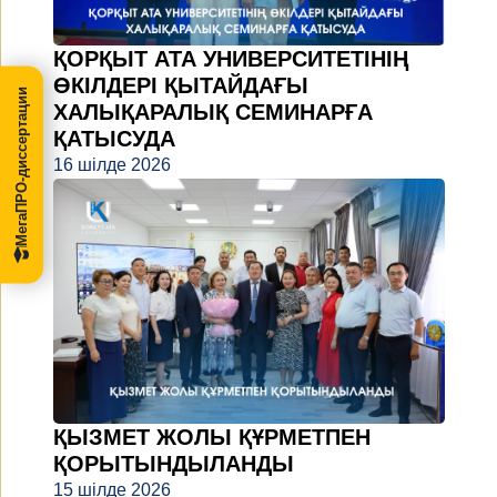
ҚОРҚЫТ АТА УНИВЕРСИТЕТІНІҢ
ӨКІЛДЕРІ ҚЫТАЙДАҒЫ
МегаПРО-диссертации
ХАЛЫҚАРАЛЫҚ СЕМИНАРҒА
ҚАТЫСУДА
16 шілде 2026
ҚЫЗМЕТ ЖОЛЫ ҚҰРМЕТПЕН
ҚОРЫТЫНДЫЛАНДЫ
15 шілде 2026