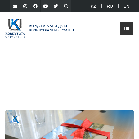
KZ
RU
EN