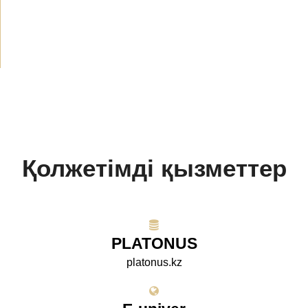
БАҚ біз туралы
(154)
Жобалар
(10)
Қолжетімді қызметтер
PLATONUS
platonus.kz