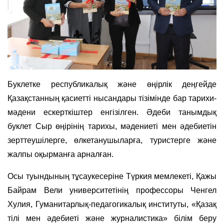
Буклетке республикалық және өңірлік деңгейде
Қазақстанның қасиетті нысандары тізімінде бар тарихи-
мәдени ескерткіштер енгізілген. Әдеби танымдық
буклет Сыр өңірінің тарихы, мәдениеті мен әдебиетін
зерттеушілерге, өлкетанушыларға, туристерге және
жалпы оқырманға арналған.
Осы туындының тұсаукесеріне Түркия мемлекеті, Қажы
Байрам Вели университетінің профессоры Ченгел
Хулия, Гуманитарлық-педагогикалық институты, «Қазақ
тілі мен әдебиеті және журналистика» білім беру