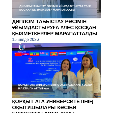
ДИПЛОМ ТАБЫСТАУ РӘСІМІН
ҰЙЫМДАСТЫРУҒА ҮЛЕС ҚОСҚАН
ҚЫЗМЕТКЕРЛЕР МАРАПАТТАЛДЫ
15 шілде 2026
ҚОРҚЫТ АТА УНИВЕРСИТЕТІНІҢ
ОҚЫТУШЫЛАРЫ КӘСІБИ