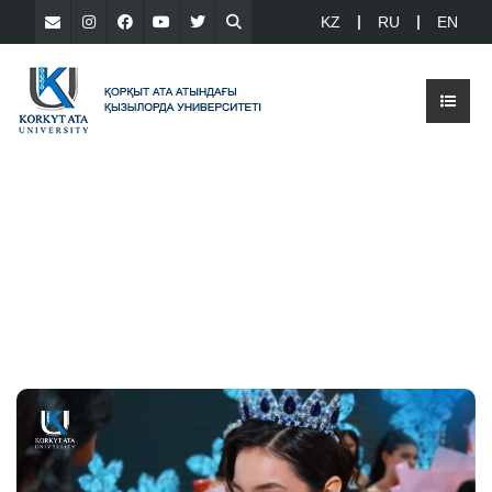
KZ
RU
EN