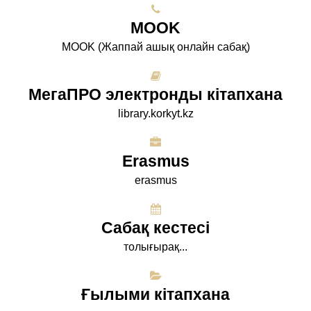
МООK
МООK (Жаппай ашық онлайн сабақ)
МегаПРО электронды кітапхана
library.korkyt.kz
Erasmus
erasmus
Сабақ кестесі
толығырақ...
Ғылыми кітапхана