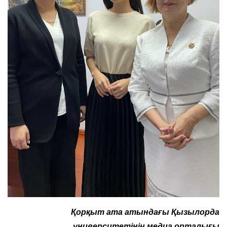
Қ
орқыт ата атындағы Қызылорда
университетінің медиа орталығы