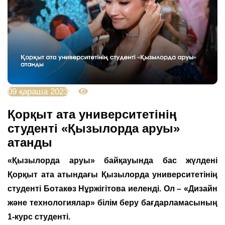
09 қараша 2023
3632
Қорқыт ата университетінің
студенті «Қызылорда аруы»
атанды
«Қызылорда аруы» байқауында бас жүлдені
Қорқыт ата атындағы Қызылорда университетінің
студенті Ботакөз Нұржігітова иеленді. Ол – «Дизайн
және технологиялар» білім беру бағдарламасының
1-курс студенті.