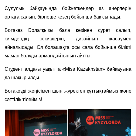
Сұлулық байқауында бойжеткендер өз өнерлерін
ортаға салып, бірнеше кезең бойынша бақ сынады.
Ботакөз
Болатқызы бала кезінен сурет салып,
киімдердің эскиздерін, дизайнын жасаумен
айналысады. Ол болашақта осы сала бойынша білікті
маман болуды армандайтынын айтты.
Студент алдағы уақытта «Miss Kazakhstan» байқауына
да шақырылды.
Ботакөзді жеңісімен шын жүректен құттықтаймыз және
сәттілік тілейміз!