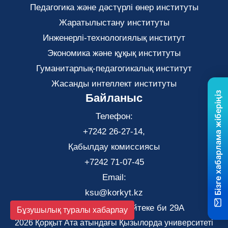
Педагогика және дәстүрлі өнер институты
Жаратылыстану институты
Инженерлі-технологиялық институт
Экономика және құқық институты
Гуманитарлық-педагогикалық институт
Жасанды интеллект институты
Бізге хабарлама жіберіңіз
Байланыс
Телефон:
+7242 26-27-14,
Қабылдау комиссиясы
+7242 71-07-45
Email:
ksu@korkyt.kz
Қызылорда қаласы, Әйтеке би 29А
Бұзушылық туралы хабарлау
2026 Қорқыт Ата атындағы Қызылорда университеті