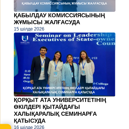
ҚАБЫЛДАУ КОМИССИЯСЫНЫҢ
ЖҰМЫСЫ ЖАЛҒАСУДА
15 шілде 2026
ҚОРҚЫТ АТА УНИВЕРСИТЕТІНІҢ
ӨКІЛДЕРІ ҚЫТАЙДАҒЫ
ХАЛЫҚАРАЛЫҚ СЕМИНАРҒА
ҚАТЫСУДА
16 шілде 2026