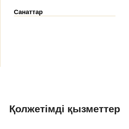
Санаттар
Жаңалықтар
(1914)
Хабарландырулар
(489)
БАҚ біз туралы
(154)
Жобалар
(10)
Қолжетімді қызметтер