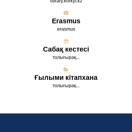
library.korkyt.kz
Erasmus
erasmus
Сабақ кестесі
толығырақ...
Ғылыми кітапхана
толығырақ...