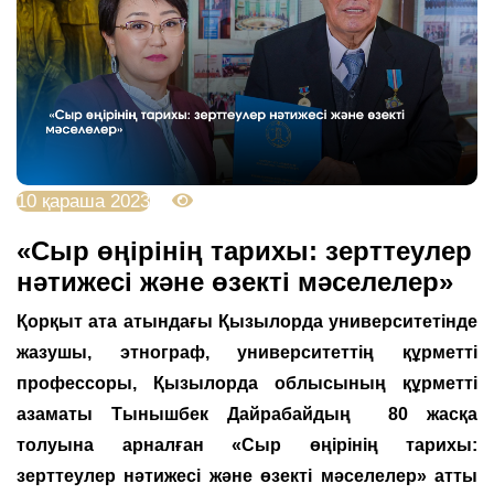
10 қараша 2023
3563
«Сыр өңірінің тарихы: зерттеулер
нәтижесі және өзекті мәселелер»
Қорқыт ата атындағы Қызылорда университетінде
жазушы, этнограф, университеттің құрметті
профессоры, Қызылорда облысының құрметті
азаматы Тынышбек Дайрабайдың 80 жасқа
толуына арналған «Сыр өңірінің тарихы:
зерттеулер нәтижесі және өзекті мәселелер» атты