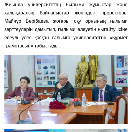
Жиында университеттің Ғылыми жұмыстар және
халықаралық байланыстар жөніндегі проректоры
Майнұр Бөрібаева жоғары оқу орнының ғылыми
зерттеулерін дамытып, ғылыми әлеуетін нығайту ісіне
елеулі үлес қосқан ғалымға университеттің «Құрмет
грамотасын» табыстады.