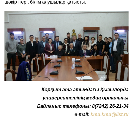
шәкірттері, білім алушылар қатысты.
Қ
орқыт ата атындағы Қызылорда
университетінің медиа орталығы
Байланыс телефоны: 8(7242) 26-21-34
e-mail:
kmu.kmu@list.ru