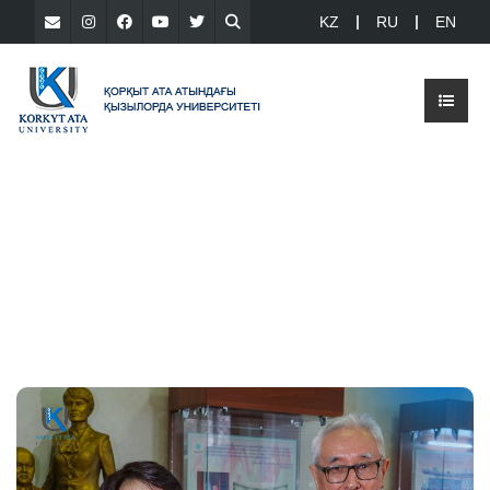
KZ
RU
EN