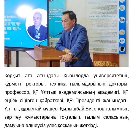
Қорқыт ата атындағы Қызылорда университетінің
құрметті ректоры, техника ғылымдарының докторы,
профессор, ҚР Ұлттық академиясының академигі, ҚР
еңбек сіңірген қайраткері, ҚР Президенті жанындағы
Ұлттық құрылтай мүшесі Қылышбай Бисенов ғалымның
зерттеу жұмыстарына тоқталып, ғылым саласының
дамуына өлшеусіз үлес қосқанын жеткізді.