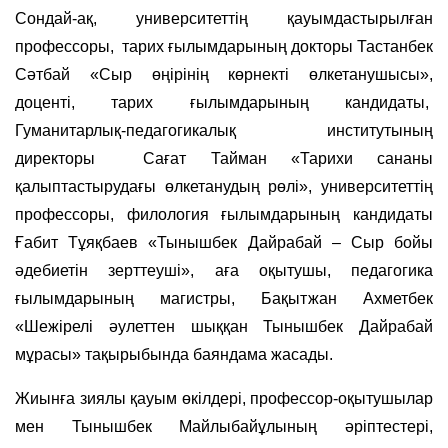
Сондай-ақ, университеттің қауымдастырылған
профессоры, тарих ғылымдарының докторы Тастанбек
Сәтбай «Сыр өңірінің көрнекті өлкетанушысы»,
доценті, тарих ғылымдарының кандидаты,
Гуманитарлық-педагогикалық институтының
директоры Сағат Тайман «Тарихи сананы
қалыптастырудағы өлкетанудың рөлі», университеттің
профессоры, филология ғылымдарының кандидаты
Ғабит Тұяқбаев «Тынышбек Дайрабай – Сыр бойы
әдебиетін зерттеуші», аға оқытушы, педагогика
ғылымдарының магистры, Бақытжан Ахметбек
«Шежірелі әулеттен шыққан Тынышбек Дайрабай
мұрасы» тақырыбында баяндама жасады.
Жиынға зиялы қауым өкілдері, профессор-оқытушылар
мен Тынышбек Майлыбайұлының әріптестері,