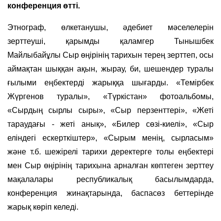
конференция өтті.
Этнограф, өлкетанушы, әдебиет мәселелерін
зерттеуші, қарымды қаламгер Тынышбек
Майлыбайұлы Сыр өңірінің тарихын терең зерттеп, осы
аймақтан шыққан ақын, жырау, би, шешендер туралы
ғылыми еңбектерді жарыққа шығарды. «Темірбек
Жүргенов туралы», «Түркістан» фотоальбомы,
«Сырдың сырлы сыры», «Сыр перзенттері», «Жеті
тараудағы - жеті анық», «Билер сөзі-киелі», «Сыр
еліндегі ескерткіштер», «Сырым менің, сырласым»
және т.б. шежірелі тарихи деректерге толы еңбектері
мен Сыр өңірінің тарихына арналған көптеген зерттеу
мақалалары республикалық басылымдарда,
конференция жинақтарында, баспасөз беттерінде
жарық көріп келеді.