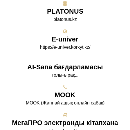
PLATONUS
platonus.kz
E-univer
https://e-univer.korkyt.kz/
AI-Sana бағдарламасы
толығырақ...
МООK
МООK (Жаппай ашық онлайн сабақ)
МегаПРО электронды кітапхана