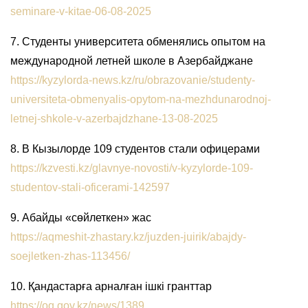
seminare-v-kitae-06-08-2025
7. Студенты университета обменялись опытом на
международной летней школе в Азербайджане
https://kyzylorda-news.kz/ru/obrazovanie/studenty-
universiteta-obmenyalis-opytom-na-mezhdunarodnoj-
letnej-shkole-v-azerbajdzhane-13-08-2025
8. В Кызылорде 109 студентов стали офицерами
https://kzvesti.kz/glavnye-novosti/v-kyzylorde-109-
studentov-stali-oficerami-142597
9. Абайды «сөйлеткен» жас
https://aqmeshit-zhastary.kz/juzden-juirik/abajdy-
soejletken-zhas-113456/
10. Қандастарға арналған ішкі гранттар
https://oq.gov.kz/news/1389