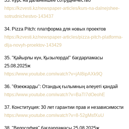
33. Курс на дальнейшее сотрудничество
https://kzvesti.kz/newspaper-articles/kurs-na-dalnejshee-
sotrudnichestvo-143437
34. Pizza Pitch: платформа для новых проектов
https://kzvesti.kz/newspaper-articles/pizza-pitch-platforma-
dlja-novyh-proektov-143429
35. "Қайырлы күн, Қызылорда!" бағдарламасы
25.08.2025ж
https://www.youtube.com/watch?v=jAI8ipAXk9Q
36. "Өзекжарды": Отандық ғылымның әлеуеті қандай
https://www.youtube.com/watch?v=BaTl7dOeohE
37. Конституция: 30 лет гарантии прав и независимости
https://www.youtube.com/watch?v=8-52gMsfXuU
38. "Велософия" бағдарламасы 25.08.2025ж