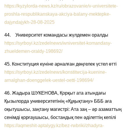
https://kyzylorda-news.kz/ru/obrazovanie/v-universitete-
proshla-respublikanskaya-akciya-balany-mektepke-
dajyndajykh-28-08-2025
44. Университет командасы жүлдемен оралды
https://syrboyi.kz/zedelnews/wniversitet-komandasy-
zhueldemen-oraldy-198692/
45. Конституция күніне арналған дөңгелек үстел өтті
https://syrboyi.kz/zedelnews/konstitwcija-kuenine-
arnalghan-doenggelek-uestel-oetti-198694/
46. Жадыра ШУКЕНОВА, Қорқыт ата атындағы
Қызылорда университетінің «Құқықтану» БББ аға
оқытушысы, заңтану магистрі: Ата заң – әр азаматтың
сенімді қорғаушысы, бостандық пен әділеттің кепілі
https://aqmeshit-aptalygy.kz/bez-rwbriki/zhadyra-