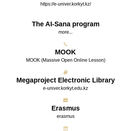
https://e-univer.korkyt.kz/
The AI-Sana program
more...
МООK
МООK (Massive Open Online Lesson)
Megaproject Electronic Library
e-univer.korkyt.edu.kz
Erasmus
erasmus