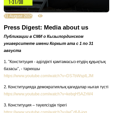
31 August 2025
1453
Press Digest: Media about us
Публикации
в
СМИ
о
Кызылординском
университете
имени
Коркыт
ата
с 1 по
31
августа
1. "Конституция - әділдікті қамтамасыз етудің құқықтық
базасы", - тарихшы
https://www.youtube.com/watch?v=DS7bWspILJM
2. Конституцияда демократиялық қағидалар нығая түсті
https://www.youtube.com/watch?v=kebqH5AZrW4
3. Конституция – тәуелсіздік тірегі
https://www.youtube.com/watch?v=IwCdf-8-iog