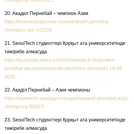
chempiony-19-08-2025
20. Акадил Пернебай – чемпион Азии
https://kzvesti.kz/glavnye-novosti/akadil-pernebaj-
chempion-azii-143200
21. SeoulTech студенттері Қорқыт ата университетінде
тәжірибе алмасуда
https://kyzylorda-news.kz/bilim/seoultech-studentteri-
khorkhyt-ata-universitetinde-taezhiribe-almasuda-19-08-
2025
22. Ақәділ Пернебай – Азия чемпионы
https://aqmeshit-aptalygy.kz/qogam/aqaedil-pernebaj-azija-
chempiony-80827/
23. SeoulTech студенттері Қорқыт ата университетінде
тәжірибе алмасуда