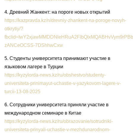
4. Древний Жанкент: на пороге новых открытий
https://kazpravda.kz/n/drevniy-zhankent-na-poroge-novyh-
otkrytiy/?
fbclid=IwY2xjawMMDDNleHRuA2FlbQIxMQABHvVym9rPB
zANCeOCSS-7DShhwCxw
5. Студенты университета принимают участие в
языковом лагере в Турции
https://kyzylorda-news.kz/ru/obshestvo/studenty-
universiteta-prinimayut-uchastie-v-yazykovom-lagere-v-
turcii-13-08-2025
6. Сотрудники университета приняли участие в
международном семинаре в Китае
https://kyzylorda-news.kz/ru/obrazovanie/sotrudniki-
universiteta-prinyali-uchastie-v-mezhdunarodnom-