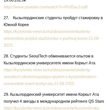
19.08.2025ж
https://www.youtube.com/watch?v=8Vd5au1vyt8
27. Кызылординские студенты пройдут стажировку в
Южной Корее
https://kyzylorda-news.kz/ru/obrazovanie/studenty-
universiteta-projdut-stazhirovku-v-yuzhnoj-koree-21-08-
2025
28. Студенты SeoulTech обмениваются опытом в
Кызылординском университете имени Коркыт Ата
https://kyzylorda-news.kz/ru/obrazovanie/studenty-
seoultech-obmenivayutsya-opytom-v-kyzylordinskom-
universitete-imeni-korkyt-ata-21-08-2025
29. Кызылординский университет имени Коркыт Ата
получил 4 звезды в международном рейтинге QS Stars
https://kyzylorda-news.kz/ru/obrazovanie/kyzylordinskij-