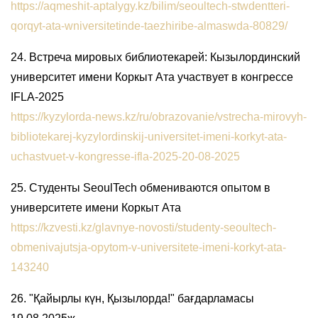
https://aqmeshit-aptalygy.kz/bilim/seoultech-stwdentteri-
qorqyt-ata-wniversitetinde-taezhiribe-almaswda-80829/
24. Встреча мировых библиотекарей: Кызылординский
университет имени Коркыт Ата участвует в конгрессе
IFLA-2025
https://kyzylorda-news.kz/ru/obrazovanie/vstrecha-mirovyh-
bibliotekarej-kyzylordinskij-universitet-imeni-korkyt-ata-
uchastvuet-v-kongresse-ifla-2025-20-08-2025
25. Студенты SeoulTech обмениваются опытом в
университете имени Коркыт Ата
https://kzvesti.kz/glavnye-novosti/studenty-seoultech-
obmenivajutsja-opytom-v-universitete-imeni-korkyt-ata-
143240
26. "Қайырлы күн, Қызылорда!" бағдарламасы