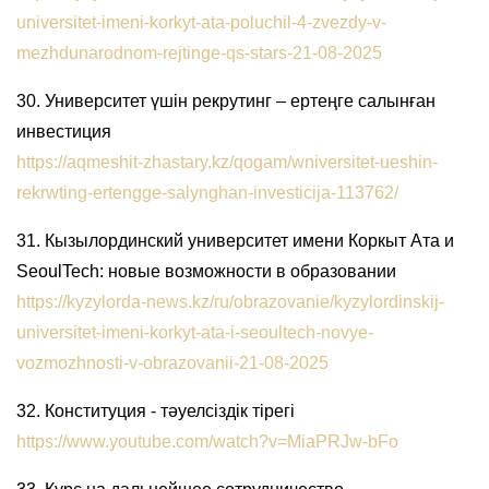
universitet-imeni-korkyt-ata-poluchil-4-zvezdy-v-
mezhdunarodnom-rejtinge-qs-stars-21-08-2025
30. Университет үшін рекрутинг – ертеңге салынған
инвестиция
https://aqmeshit-zhastary.kz/qogam/wniversitet-ueshin-
rekrwting-ertengge-salynghan-investicija-113762/
31. Кызылординский университет имени Коркыт Ата и
SeoulTech: новые возможности в образовании
https://kyzylorda-news.kz/ru/obrazovanie/kyzylordinskij-
universitet-imeni-korkyt-ata-i-seoultech-novye-
vozmozhnosti-v-obrazovanii-21-08-2025
32. Конституция - тәуелсіздік тірегі
https://www.youtube.com/watch?v=MiaPRJw-bFo