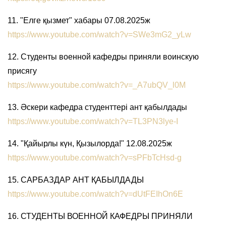
11. "Елге қызмет" хабары 07.08.2025ж
https://www.youtube.com/watch?v=SWe3mG2_yLw
12. Студенты военной кафедры приняли воинскую
присягу
https://www.youtube.com/watch?v=_A7ubQV_l0M
13. Әскери кафедра студенттері ант қабылдады
https://www.youtube.com/watch?v=TL3PN3lye-I
14. "Қайырлы күн, Қызылорда!" 12.08.2025ж
https://www.youtube.com/watch?v=sPFbTcHsd-g
15. САРБАЗДАР АНТ ҚАБЫЛДАДЫ
https://www.youtube.com/watch?v=dUtFEIhOn6E
16. СТУДЕНТЫ ВОЕННОЙ КАФЕДРЫ ПРИНЯЛИ