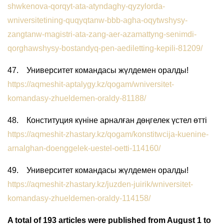
shwkenova-qorqyt-ata-atyndaghy-qyzylorda-
wniversitetining-quqyqtanw-bbb-agha-oqytwshysy-
zangtanw-magistri-ata-zang-aer-azamattyng-senimdi-
qorghawshysy-bostandyq-pen-aediletting-kepili-81209/
47. Университет командасы жүлдемен оралды!
https://aqmeshit-aptalygy.kz/qogam/wniversitet-
komandasy-zhueldemen-oraldy-81188/
48. Конституция күніне арналған дөңгелек үстел өтті
https://aqmeshit-zhastary.kz/qogam/konstitwcija-kuenine-
arnalghan-doenggelek-uestel-oetti-114160/
49. Университет командасы жүлдемен оралды!
https://aqmeshit-zhastary.kz/juzden-juirik/wniversitet-
komandasy-zhueldemen-oraldy-114158/
A total of 193 articles were published from August 1 to