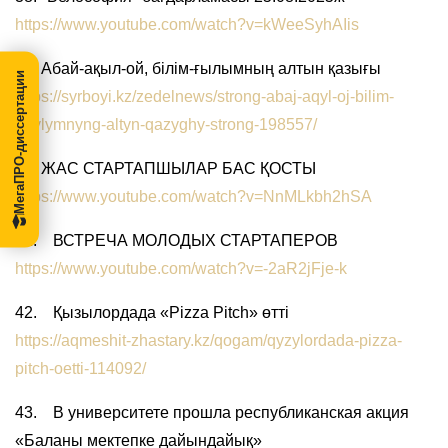
https://www.youtube.com/watch?v=kWeeSyhAIis
39. Абай-ақыл-ой, білім-ғылымның алтын қазығы
МегаПРО-диссертации
https://syrboyi.kz/zedelnews/strong-abaj-aqyl-oj-bilim-
ghylymnyng-altyn-qazyghy-strong-198557/
40. ЖАС СТАРТАПШЫЛАР БАС ҚОСТЫ
https://www.youtube.com/watch?v=NnMLkbh2hSA
41. ВСТРЕЧА МОЛОДЫХ СТАРТАПЕРОВ
https://www.youtube.com/watch?v=-2aR2jFje-k
42. Қызылордада «Pizza Pitch» өтті
https://aqmeshit-zhastary.kz/qogam/qyzylordada-pizza-
pitch-oetti-114092/
43. В университете прошла республиканская акция
«Баланы мектепке дайындайық»