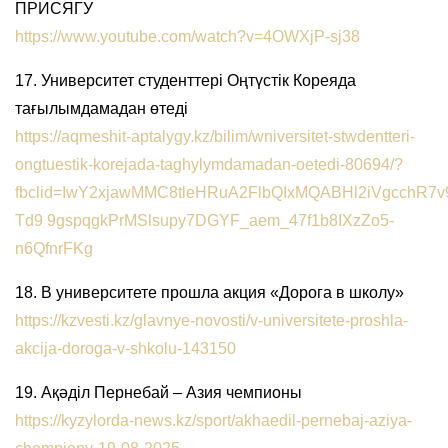
ПРИСЯГУ
https://www.youtube.com/watch?v=4OWXjP-sj38
17. Университет студенттері Оңтүстік Кореяда
тағылымдамадан өтеді
https://aqmeshit-aptalygy.kz/bilim/wniversitet-stwdentteri-
ongtuestik-korejada-taghylymdamadan-oetedi-80694/?
fbclid=IwY2xjawMMC8tleHRuA2FlbQIxMQABHl2iVgcchR
Td9 9gspqgkPrMSlsupy7DGYF_aem_47f1b8IXzZo5-
n6QfnrFKg
18. В университете прошла акция «Дорога в школу»
https://kzvesti.kz/glavnye-novosti/v-universitete-proshla-
akcija-doroga-v-shkolu-143150
19. Ақәділ Пернебай – Азия чемпионы
https://kyzylorda-news.kz/sport/akhaedil-pernebaj-aziya-