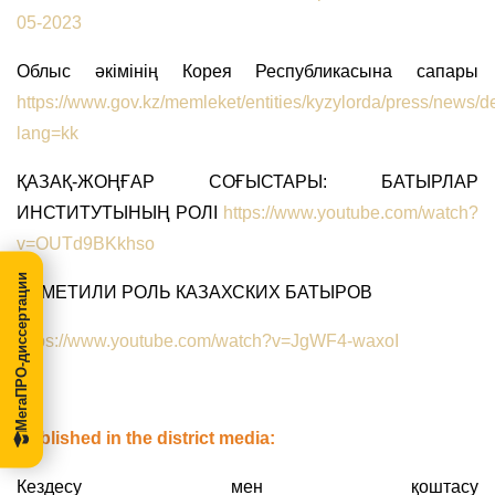
05-2023
Облыс әкімінің Корея Республикасына сапары
https://www.gov.kz/memleket/entities/kyzylorda/press/news/d
lang=kk
ҚАЗАҚ-ЖОҢҒАР СОҒЫСТАРЫ: БАТЫРЛАР
ИНСТИТУТЫНЫҢ РОЛІ
https://www.youtube.com/watch?
v=OUTd9BKkhso
МегаПРО-диссертации
ОТМЕТИЛИ РОЛЬ КАЗАХСКИХ БАТЫРОВ
https://www.youtube.com/watch?v=JgWF4-waxoI
Published in the district media:
Кездесу мен қоштасу