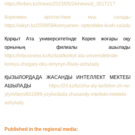
https://forbes.kz//news/2023/05/24/newsid_301721?
Кореямен әріптестікке күш салады
https://aikyn.kz/250859/koreyamen--riptestikke-kush-salady
Қорқыт Ата университетінде Корея жоғары оқу
орнының филиалы ашылады
https://inbusiness.kz/kz/last/korkyt-ata-universitetinde-
koreya-zhogary-oku-ornynyn-filialy-ashylady
ҚЫЗЫЛОРДАДА ЖАСАНДЫ ИНТЕЛЛЕКТ МЕКТЕБІ
АШЫЛАДЫ
https://24.kz/kz/zha-aly-tar/bilim-zh-ne-
ylym/item/601899-yzylordada-zhasandy-intellekt-mektebi-
ashylady
Published in the regional media: