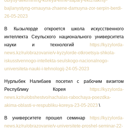
oblysy-aekimining-koreya-eline-sapary-ekizhakhty-
bajlanystyng-ornauyna-zhaene-damuyna-zor-serpin-berdi-
26-05-2023
В Кызылорде откроется школа искусственного
интеллекта Сеульского национального университета
науки и технологий
https://kyzylorda-
news.kz/ru/obrazovanie/v-kyzylorde-otkroetsya-shkola-
iskusstvennogo-intellekta-seulskogo-nacionalnogo-
universiteta-nauki-i-tehnologij-24-05-2023
Нурлыбек Налибаев посетил с рабочим визитом
Республику Корея
https://kyzylorda-
news.kz/ru/obshestvo/nachalas-rabochaya-poezdka-
akima-oblasti-v-respubliku-koreya-23-05-2023
\
В университете прошел семинар
https://kyzylorda-
news.kz/ru/obrazovanie/v-universitete-proshel-seminar-22-