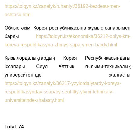
https://tolqyn.kz/zanalyk/ruhaniyt/36192-kezdesu-men-
oshtasu.html
Облыс әкімі Корея республикасына жұмыс сапарымен
барды
https://tolqyn.kz/ekonomika/36212-oblys-km-
koreya-respublikasyna-zhmys-saparymen-bardy.html
Қызылордалықтардың Корея Республикасындағы
іссапары Сеул Ұлттық ғылыми-техникалық
университетінде жалғасты
https://tolqyn.kz/zanalyk/36217-yzylordalytardy-koreya-
respublikasynday-ssapary-seul-ltty-ylymi-tehnikaly-
universitetnde-zhalasty.html
Total: 74