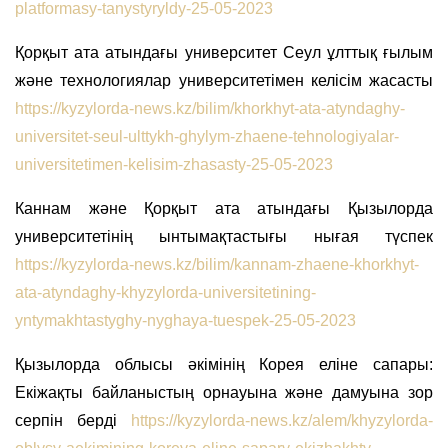
platformasy-tanystyryldy-25-05-2023
Қорқыт ата атындағы университет Сеул ұлттық ғылым
және технологиялар университетімен келісім жасасты
https://kyzylorda-news.kz/bilim/khorkhyt-ata-atyndaghy-
universitet-seul-ulttykh-ghylym-zhaene-tehnologiyalar-
universitetimen-kelisim-zhasasty-25-05-2023
Каннам және Қорқыт ата атындағы Қызылорда
университетінің ынтымақтастығы нығая түспек
https://kyzylorda-news.kz/bilim/kannam-zhaene-khorkhyt-
ata-atyndaghy-khyzylorda-universitetining-
yntymakhtastyghy-nyghaya-tuespek-25-05-2023
Қызылорда облысы әкімінің Корея еліне сапары:
Екіжақты байланыстың орнауына және дамуына зор
серпін берді
https://kyzylorda-news.kz/alem/khyzylorda-