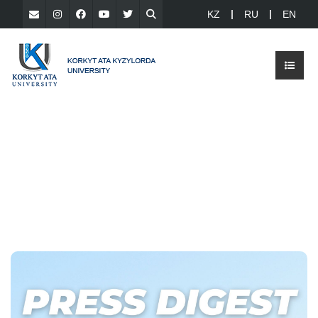
KZ
RU
EN