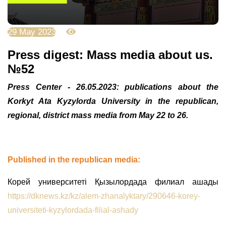
29 May 2023
3659
Press digest: Mass media about us.
№52
Press Center - 26.05.2023: publications about the
Korkyt Ata Kyzylorda University in the republican,
regional, district mass media from May 22 to 26.
Published in the republican media:
Корей университеті Қызылордада филиал ашады
https://dknews.kz/kz/alem-zhanalyktary/290646-korey-
universiteti-kyzylordada-filial-ashady