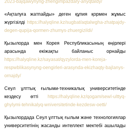
2023-bajqawynyng-zhengimpazdary-anyqtaldy/
«Ақталуға жатпайды» деген құпия қормен жұмыс
жүргізілді
https://halyqline.kz/sugbat/aqtalwgha-zhatpajdy-
degen-qupija-qormen-zhumys-zhuergizildi/
Қызылорда мен Корея Республикасының өңірлері
арасында екіжақты байланыс орнайды
https://halyqline.kz/sayasat/qyzylorda-men-koreja-
respwblikasynyng-oengirleri-arasynda-ekizhaqty-bajlanys-
ornajdy/
Сеул ұлттық ғылыми-техникалық университетінде
кездесу өтті
https://halyqline.kz/qogam/sewl-ulttyq-
ghylymi-tehnikalyq-wniversitetinde-kezdesw-oetti/
Қызылордада Сеул ұлттық ғылым және технологиялар
университетінің жасанды интеллект мектебі ашылады