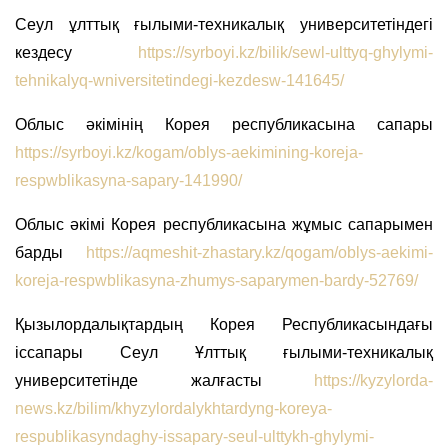
Сеул ұлттық ғылыми-техникалық университетіндегі
кездесу
https://syrboyi.kz/bilik/sewl-ulttyq-ghylymi-
tehnikalyq-wniversitetindegi-kezdesw-141645/
Облыс әкімінің Корея республикасына сапары
https://syrboyi.kz/kogam/oblys-aekimining-koreja-
respwblikasyna-sapary-141990/
Облыс әкімі Корея республикасына жұмыс сапарымен
барды
https://aqmeshit-zhastary.kz/qogam/oblys-aekimi-
koreja-respwblikasyna-zhumys-saparymen-bardy-52769/
Қызылордалықтардың Корея Республикасындағы
іссапары Сеул Ұлттық ғылыми-техникалық
университетінде жалғасты
https://kyzylorda-
news.kz/bilim/khyzylordalykhtardyng-koreya-
respublikasyndaghy-issapary-seul-ulttykh-ghylymi-