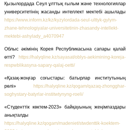
Қызылордада Сеул ұлттық ғылым және технологиялар
университетінің жасанды интеллект мектебі ашылады
https://www.inform.kz/kz/kyzylordada-seul-ulttyk-gylym-
zhane-tehnologiyalar-universitetinin-zhasandy-intellekt-
mektebi-ashylady_a4070947
Облыс әкімінің Корея Республикасына сапары қалай
өтті?
https://halyqline.kz/sayasat/oblys-aekimining-koreja-
respwblikasyna-sapary-qalaj-oetti/
«Қазақ-жоңғар соғыстары: батырлар институтының
рөлі»
https://halyqline.kz/qogam/qazaq-zhongghar-
soghystary-batyrlar-institwtynyng-roeli/
«Студенттік көктем-2023» байқауының жеңімпаздары
анықталды
https://halyqline.kz/qogam/madeniet/stwdenttik-koektem-