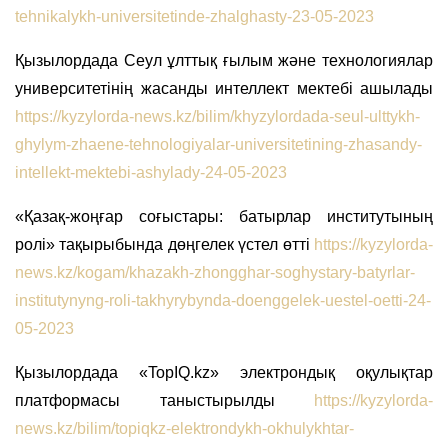
tehnikalykh-universitetinde-zhalghasty-23-05-2023
Қызылордада Сеул ұлттық ғылым және технологиялар
университетінің жасанды интеллект мектебі ашылады
https://kyzylorda-news.kz/bilim/khyzylordada-seul-ulttykh-
ghylym-zhaene-tehnologiyalar-universitetining-zhasandy-
intellekt-mektebi-ashylady-24-05-2023
«Қазақ-жоңғар соғыстары: батырлар институтының
ролі» тақырыбында дөңгелек үстел өтті
https://kyzylorda-
news.kz/kogam/khazakh-zhongghar-soghystary-batyrlar-
institutynyng-roli-takhyrybynda-doenggelek-uestel-oetti-24-
05-2023
Қызылордада «TopIQ.kz» электрондық оқулықтар
платформасы таныстырылды
https://kyzylorda-
news.kz/bilim/topiqkz-elektrondykh-okhulykhtar-