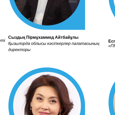
Сыздық Пірмұхаммед Айтбайұлы
еті
Ес
Қызылорда облысы кәсіпкерлер палатасының
«П
директоры