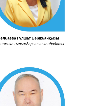
зелбаева Гүлшат Берікбайқызы
ономика ғылымдарының кандидаты