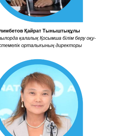
лимбетов Қайрат Тыныштықұлы
ылорда қалалық Қосымша білім беру оқу-
істемелік орталығының директоры