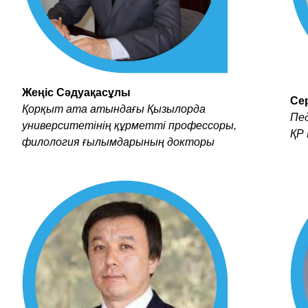
Жеңіс Сәдуақасұлы
Се
Қорқыт ата атындағы Қызылорда
Пе
университетінің құрметті профессоры,
ҚР 
филология ғылымдарының докторы