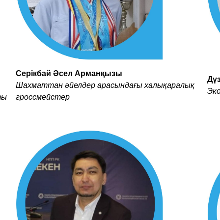
Серікбай Әсел Арманқызы
Дү
Шахматтан әйелдер арасындағы халықаралық
Эк
ты
гроссмейстер