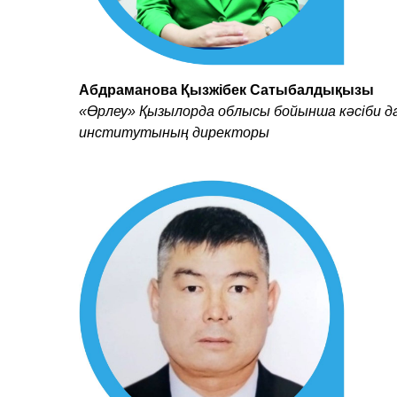
Абдраманова Қызжібек Сатыбалдықызы
«Өрлеу» Қызылорда облысы бойынша кәсіби д
институтының директоры