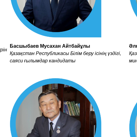
Басшыбаев Мусахан Айтбайұлы
Әл
рін
Қазақстан Республикасы Білім беру ісінің үздігі,
Қа
саяси ғылымдар кандидаты
ми