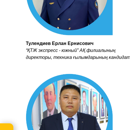
Тулендиев Ерлан Ернисович
“ҚТЖ экспресс - южный” АҚ филиалының
директоры, техника ғылымдарының кандида