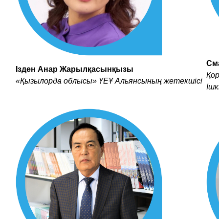
См
Ізден Анар Жарылқасынқызы
Қо
«Қызылорда облысы» ҮЕҰ Альянсының жетекшісі
Ішк