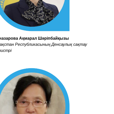
назарова Ақмарал Шәріпбайқызы
зақстан Республикасының Денсаулық сақтау
нистрі