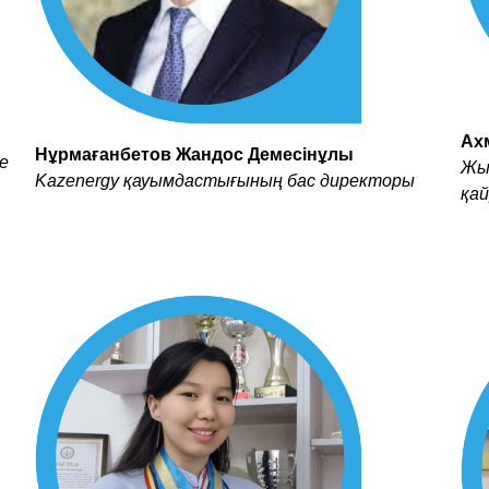
Ах
Нұрмағанбетов Жандос Демесінұлы
е
Жы
Kazenergy қауымдастығының бас директоры
қа