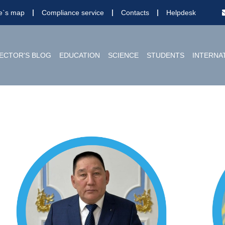
te`s map
Compliance service
Contacts
Helpdesk
ECTOR'S BLOG
EDUCATION
SCIENCE
STUDENTS
INTERNA