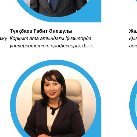
Тұяқбаев Ғабит Әнешұлы
Жа
аму
Қорқыт ата атындағы Қызылорда
Қыз
университетінің профессоры, ф.ғ.к.
әд