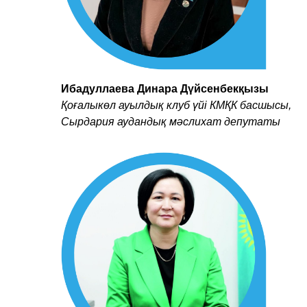
Ибадуллаева Динара Дүйсенбекқызы
Қоғалыкөл ауылдық клуб үйі КМҚК басшысы,
Сырдария аудандық мәслихат депутаты