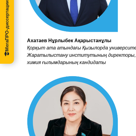
МегаПРО-диссертации
Ахатаев Нұрлыбек Ақарыстанұлы
Қорқыт ата атындағы Қызылорда университ
Жаратылыстану институтының директоры,
химия ғылымдарының кандидаты