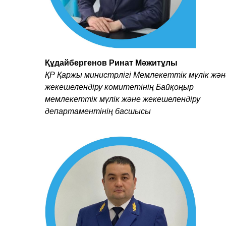
Құдайбергенов Ринат Мәжитұлы
ҚР Қаржы министрлігі Мемлекеттік мүлік жән
жекешелендіру комитетінің Байқоңыр
мемлекеттік мүлік және жекешелендіру
департаментінің басшысы