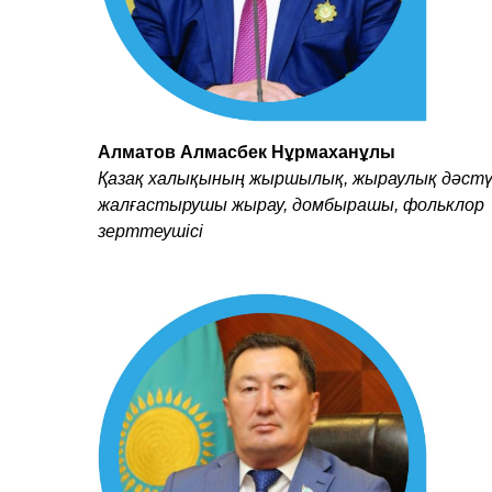
Алматов Алмасбек Нұрмаханұлы
Қазақ халықының жыршылық, жыраулық дәстү
жалғастырушы жырау, домбырашы, фольклор
зерттеушісі