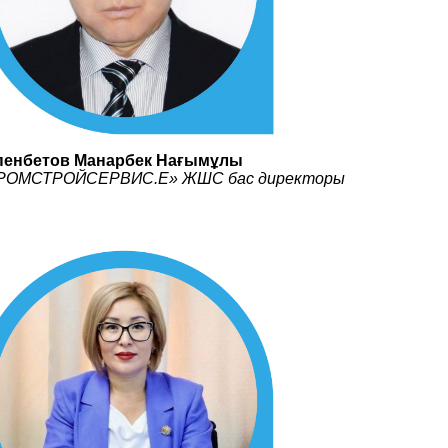
пенбетов Манарбек Нағымұлы
РОМСТРОЙСЕРВИС.Е» ЖШС бас директоры