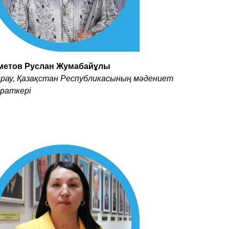
метов Руслан Жумабайұлы
рау, Қазақстан Республикасының мәдениет
йраткері