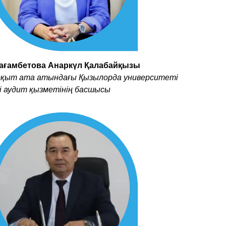
ағамбетова Анаркүл Қалабайқызы
рқыт ата атындағы Қызылорда университеті
і аудит қызметінің басшысы