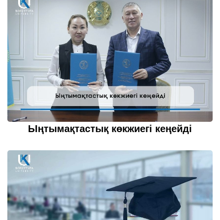
Ыңтымақтастық көкжиегі кеңейді
20 қазан 2022
толығырақ...