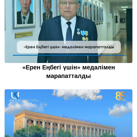
«Ерен Еңбегі үшін» медалімен
марапатталды
27 қазан 2022
толығырақ...