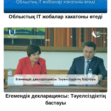
Облыстық IT жобалар хакатоны өтеді
22 қазан 2022
толығырақ...
Егемендік декларациясы: Тәуелсіздіктің
бастауы
21 қазан 2022
толығырақ...