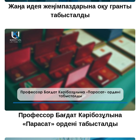
Жаңа идея жеңімпаздарына оқу гранты
табысталды
26 қазан 2022
толығырақ...
Профессор Бағдат Кәрібозұлына
«Парасат» ордені табысталды
26 қазан 2022
толығырақ...