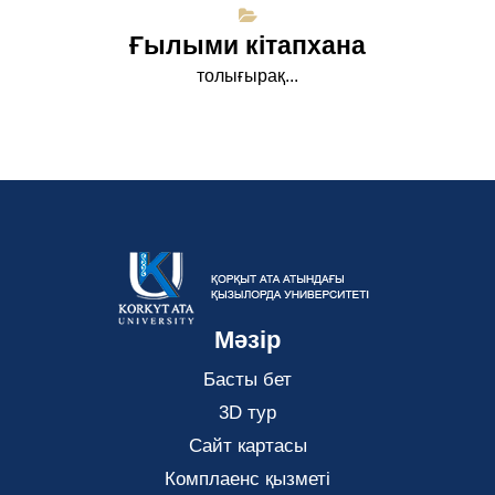
Ғылыми кітапхана
толығырақ...
Мәзір
Басты бет
3D тур
Сайт картасы
Комплаенс қызметі