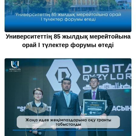
Университеттің 85 жылдық мерейтойына
орай І түлектер форумы өтеді
26 қазан 2022
толығырақ...