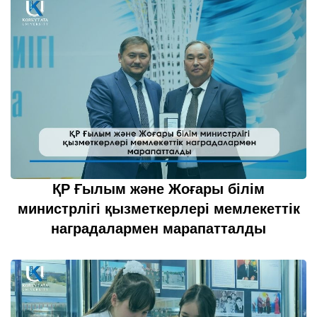
ҚР Ғылым және Жоғары білім
министрлігі қызметкерлері мемлекеттік
наградалармен марапатталды
22 қазан 2022
толығырақ...