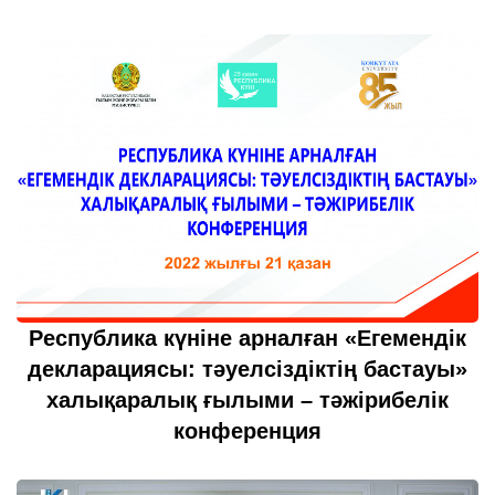
20 қазан 2022
толығырақ...
Республика күніне арналған «Егемендік
декларациясы: тәуелсіздіктің бастауы»
халықаралық ғылыми – тәжірибелік
конференция
20 қазан 2022
толығырақ...