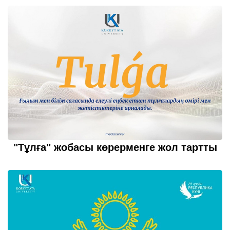
"Тұлға" жобасы көрерменге жол тартты
21 қазан 2022
толығырақ...