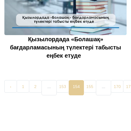
Қызылордада «Болашақ»
бағдарламасының түлектері табысты
еңбек етуде
20 қазан 2022
толығырақ...
‹
1
2
...
153
154
155
...
170
17