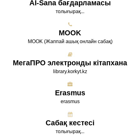
AI-Sana бағдарламасы
толығырақ...
МООK
МООK (Жаппай ашық онлайн сабақ)
МегаПРО электронды кітапхана
library.korkyt.kz
Erasmus
erasmus
Сабақ кестесі
толығырақ...