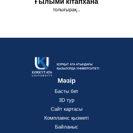
Ғылыми кітапхана
толығырақ...
Мәзір
Басты бет
3D тур
Сайт картасы
Комплаенс қызметі
Байланыс