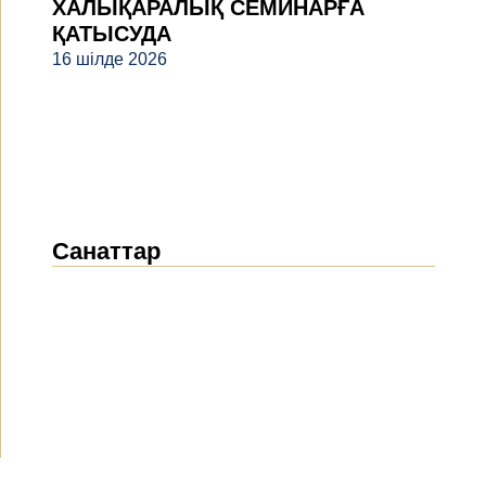
ХАЛЫҚАРАЛЫҚ СЕМИНАРҒА
ҚАТЫСУДА
16 шілде 2026
Санаттар
Жаңалықтар
(1912)
Хабарландырулар
(489)
БАҚ біз туралы
(154)
Жобалар
(10)