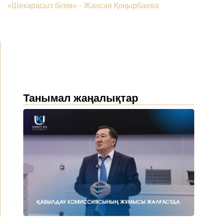
«Шекарасыз білім» - Жансая Қоңырбаева
Танымал жаңалықтар