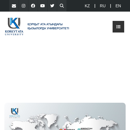
KZ
RU
EN