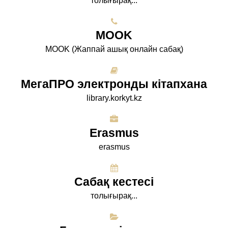
толығырақ...
МООK
МООK (Жаппай ашық онлайн сабақ)
МегаПРО электронды кітапхана
library.korkyt.kz
Erasmus
erasmus
Сабақ кестесі
толығырақ...