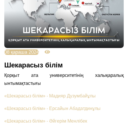
08 қараша 2024
3107
Шекарасыз білім
Қорқыт ата университетінің халықаралық
ынтымақтастығы
«Шекарасыз білім» - Мадияр Дузумбайұлы
«Шекарасыз білім» - Ерсайын Абадатдинұлы
«Шекарасыз білім» - Әйгерім Менлібек