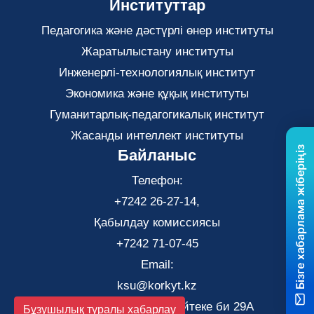
Институттар
Педагогика және дәстүрлі өнер институты
Жаратылыстану институты
Инженерлі-технологиялық институт
Экономика және құқық институты
Гуманитарлық-педагогикалық институт
Жасанды интеллект институты
Бізге хабарлама жіберіңіз
Байланыс
Телефон:
+7242 26-27-14,
Қабылдау комиссиясы
+7242 71-07-45
Email:
ksu@korkyt.kz
Қызылорда қаласы, Әйтеке би 29А
Бұзушылық туралы хабарлау